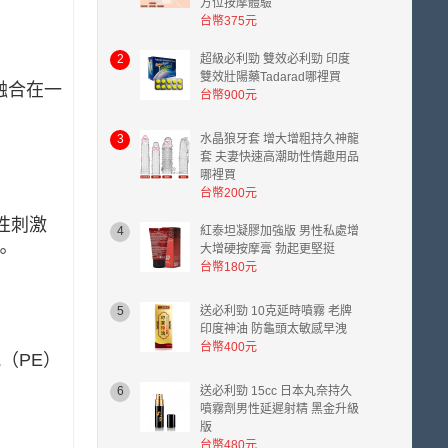
方位按摩體驗
台幣375元
2
超級必利勁 雙效必利勁 印度
雙效壯陽藥Tadarad哪裡買
美融合在一
台幣900元
3
水晶狼牙套 增大增粗持久神龍
套 夫妻快速高潮助性情趣用品
哪裡買
台幣200元
性刺激
4
紅泰坦凝膠加強版 男性私處增
。
大增硬按摩膏 勃起更堅挺
台幣180元
5
送必利勁 10克延時噴霧 老牌
印度神油 防龜頭太敏感早洩
台幣400元
（PE）
6
送必利勁 15cc 日本丸奈持久
噴霧劑男性延遲射精 黑金升級
版
台幣480元