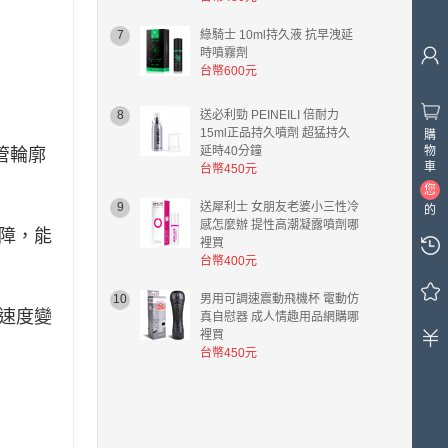
7
綠騎士 10ml持久液 抗早洩延
時噴霧劑
台幣600元
8
送必利勁 PEINEILI 倍耐力
15ml正品持久噴劑 超猛持久
購
物
延時40分鐘
管輪廓
車
台幣450元
您
9
送犀利士 女朋友老婆小三性冷
的
感怎麼辦 提性高潮凝露噴劑哪
購
障，能
裡買
物
台幣400元
車
中
10
男用可調速震動飛機杯 電動仿
有
速度變
真自慰器 成人情趣用品網購哪
0
裡買
件
台幣450元
商
品，
總
計