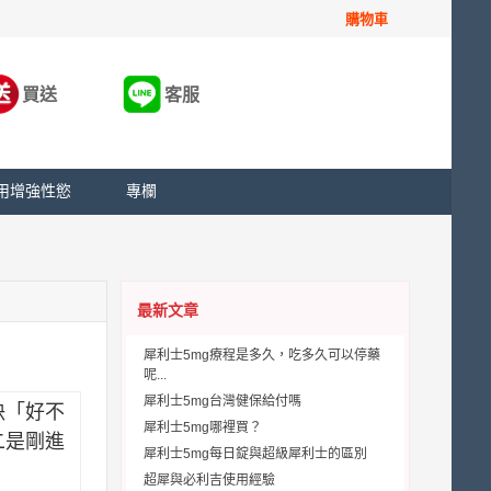
購物車
買送
客服
用增強性慾
專欄
最新文章
犀利士5mg療程是多久，吃多久可以停藥
呢...
犀利士5mg台灣健保給付嗎
決「好不
犀利士5mg哪裡買？
二是剛進
犀利士5mg每日錠與超級犀利士的區別
超犀與必利吉使用經驗