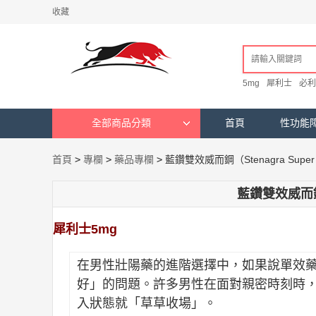
收藏
5mg
犀利士
必利
全部商品分類
首頁
性功能
首頁
>
專欄
>
藥品專欄
>
藍鑽雙效威而鋼（Stenagra Supe
藍鑽雙效威而鋼（
犀利士5mg
在男性壯陽藥的進階選擇中，如果說單效
好」的問題。許多男性在面對親密時刻時
入狀態就「草草收場」。