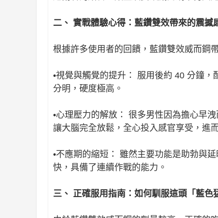
二、 實戰體驗心得：藍鑽雙效帶來的震撼
根據許多使用者的回饋，藍鑽雙效威而鋼
•視覺與觸覺的提升： 服用後約 40 分
分明，硬度極高。
•心理壓力的解放： 很多男性因為擔心早
讓大腦完全放鬆，全心投入感官享受，進
•不應期的縮短： 雖然主要功能是助勃與
快，具備了連續作戰的能力。
三、 正確服用指南：如何馴服這頭「藍色