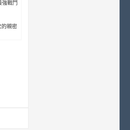
現最強戰鬥
。
次的親密