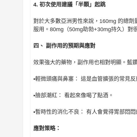
4. 初次使用建議「半顆」起跳
對於大多數亞洲男性來說，160mg 的
服用。80mg（50mg助勃+30mg持久
四、 副作用的預期與應對
效果強大的藥物，副作用也相對明顯。藍
•輕微頭痛與鼻塞： 這是血管擴張的常見反
•臉部潮紅： 看起來像喝了點酒。
•暫時性的消化不良： 有人會覺得胃部悶悶
應對策略：