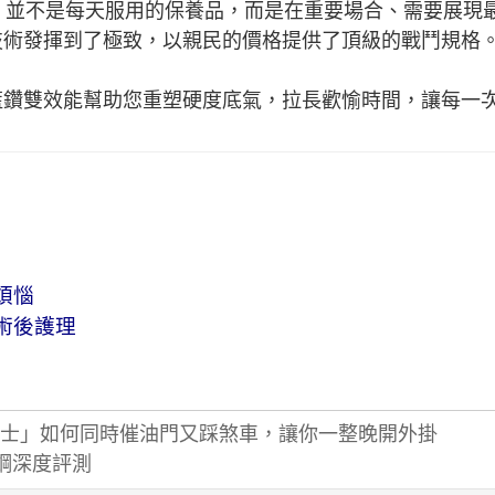
 Power）並不是每天服用的保養品，而是在重要場合、需要展
技術發揮到了極致，以親民的價格提供了頂級的戰鬥規格
藍鑽雙效能幫助您重塑硬度底氣，拉長歡愉時間，讓每一
煩惱
術後護理
士」如何同時催油門又踩煞車，讓你一整晚開外掛
威而鋼深度評測