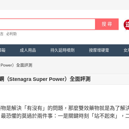
吉
必利勁
障礙
成人用品
持久延時噴劑
按摩增硬膏
女
r Power）全面評測
Stenagra Super Power）全面評測
藥物是解決「有沒有」的問題，那麼雙效藥物就是為了解
，最恐懼的莫過於兩件事：一是關鍵時刻「站不起來」，