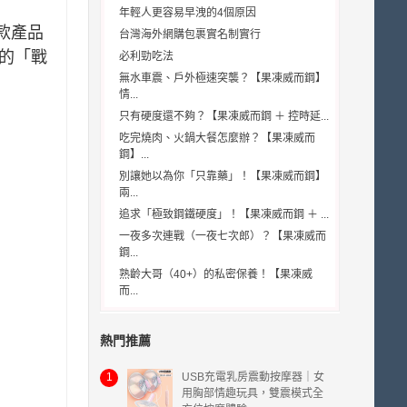
年輕人更容易早洩的4個原因
。這款產品
台灣海外網購包裹實名制實行
中的「戰
必利勁吃法
無水車震、戶外極速突襲？【果凍威而鋼】
情...
只有硬度還不夠？【果凍威而鋼 ＋ 控時延...
吃完燒肉、火鍋大餐怎麼辦？【果凍威而
鋼】...
別讓她以為你「只靠藥」！【果凍威而鋼】
兩...
追求「極致鋼鐵硬度」！【果凍威而鋼 ＋ ...
一夜多次連戰（一夜七次郎）？【果凍威而
鋼...
熟齡大哥（40+）的私密保養！【果凍威
而...
熱門推薦
1
USB充電乳房震動按摩器｜女
用胸部情趣玩具，雙震模式全