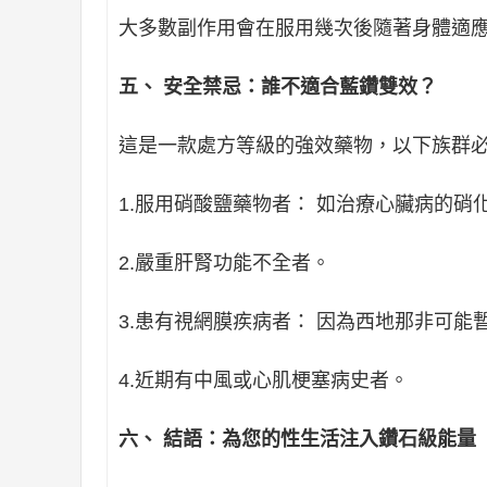
大多數副作用會在服用幾次後隨著身體適
五、 安全禁忌：誰不適合藍鑽雙效？
這是一款處方等級的強效藥物，以下族群
1.服用硝酸鹽藥物者： 如治療心臟病的
2.嚴重肝腎功能不全者。
3.患有視網膜疾病者： 因為西地那非可
4.近期有中風或心肌梗塞病史者。
六、 結語：為您的性生活注入鑽石級能量