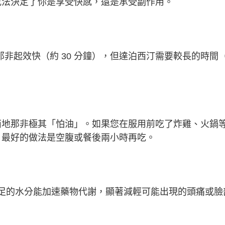
吃法決定了你是享受快感，還是承受副作用。
西地那非起效快（約 30 分鐘），但達泊西汀需要較長的時間（
西地那非極其「怕油」。如果您在服用前吃了炸雞、火鍋
。最好的做法是空腹或餐後兩小時再吃。
水。充足的水分能加速藥物代謝，顯著減輕可能出現的頭痛或臉