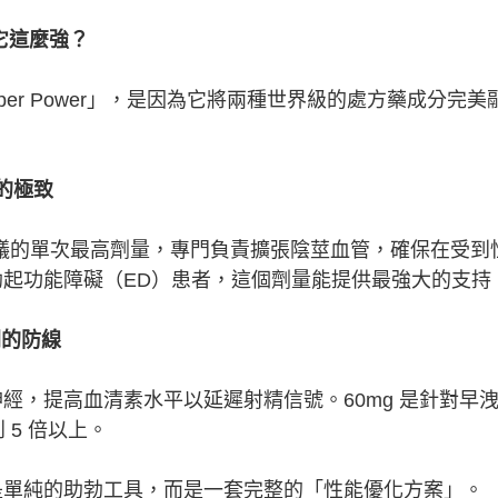
它這麼強？
稱為「Super Power」，是因為它將兩種世界級的處方藥成分完
硬度的極致
學建議的單次最高劑量，專門負責擴張陰莖血管，確保在受到
起功能障礙（ED）患者，這個劑量能提供最強大的支持
時間的防線
經，提高血清素水平以延遲射精信號。60mg 是針對早洩
 5 倍以上。
是單純的助勃工具，而是一套完整的「性能優化方案」。