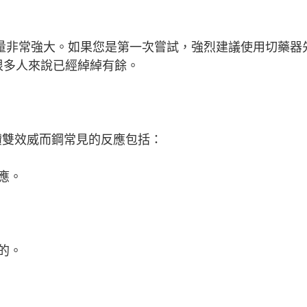
總劑量非常強大。如果您是第一次嘗試，強烈建議使用切藥器
）對很多人來說已經綽綽有餘。
鑽雙效威而鋼常見的反應包括：
應。
的。