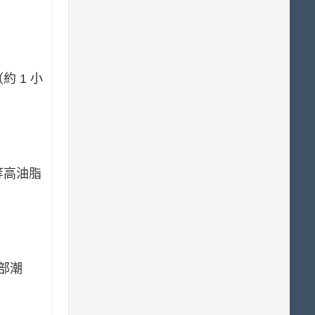
金
額
台
幣
0.00
元。
約 1 小
等高油脂
部潮