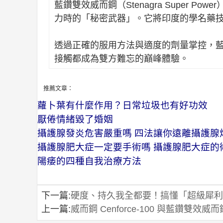
藍鑽雙效威而鋼（Stenagra Super
力時的「秘密武器」。它將印度的學名藥
透過正確的服用方法與適度的劑量掌控，
接觸都成為雙方難忘的巔峰體驗。
推薦文章：
蘿卜葉有什麼作用？日常垃圾也有好功效
厭倦情緒毀了婚姻
攝護腺發炎危害嚴重嗎 四法讓你遠離攝護腺
攝護腺肥大症一定要手術嗎 攝護腺肥大症的
陽痿的四種自我治療方法
下一篇:
硬度、持久我全都要！搞懂「超級犀利
上一篇:
威而鋼 Cenforce-100 與藍鑽雙效