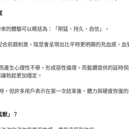
感
帶來的體驗可以概括為：「剛猛、持久、自信」。
鐘，配合前戲刺激，陰莖會呈現出比平時更明顯的充血感，血
洩而產生心理性不舉，形成惡性循環。而藍鑽提供的延時保
而讓勃起更加穩定。
延時，但許多用戶表示在第一次結束後，體力與硬度恢復的
猛獸」？