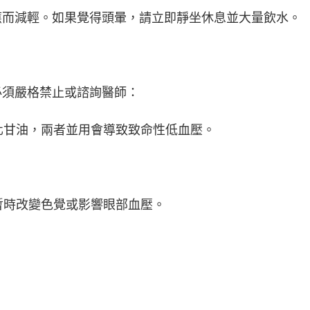
應而減輕。如果覺得頭暈，請立即靜坐休息並大量飲水。
必須嚴格禁止或諮詢醫師：
硝化甘油，兩者並用會導致致命性低血壓。
能暫時改變色覺或影響眼部血壓。