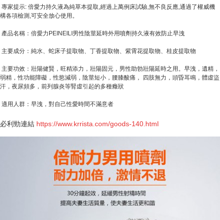
專家提示: 倍愛力持久液為純草本提取,經過上萬例床試驗,無不良反應,通過了權威機
構各項檢測,可安全放心使用。
產品名稱：倍愛力PEINEILI男性陰莖延時外用噴劑持久液有效防止早洩
主要成分：純水、蛇床子提取物、丁香提取物、紫霄花提取物、桂皮提取物
主要功效：壯陽健賢，旺精添力，壯陽固元，男性助勃壯陽延時之用。早洩，遺精，
弱精，性功能障礙，性慾減弱，陰莖短小，腰膝酸痛， 四肢無力，頭昏耳鳴，體虛盜
汗，夜尿頻多，前列腺炎等腎虛引起的多種癥狀
適用人群：早洩，對自己性愛時間不滿意者
必利勁連結
https://
www.krrista.com
/goods-140.html