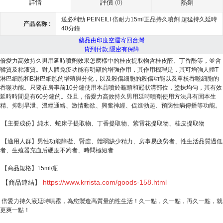
評價
熱銷
詳情
(0)
送必利勁 PEINEILI 倍耐力15ml正品持久噴劑 超猛持久延時
产品名称 :
40分鐘
藥品由印度空運寄回台灣
貨到付款,隱密有保障
倍愛力高效持久男用延時噴劑效果怎麽樣中的桂皮提取物含桂皮醛、丁香酚等，並含
鞣質及粘液質。對人體免疫功能有明顯的增強作用，其作用機理是，其可增強人體T
淋巴細胞和B淋巴細胞的增殖與分化，以及殺傷細胞的殺傷功能以及單核吞噬細胞的
吞噬功能。只要在房事前10分鐘使用本品噴於龜頭和冠狀溝部位，塗抹均勻，其有效
延時時間是有60分鐘的。並且，倍愛力高效持久男用延時噴劑使用方法具有固本生
精、抑制早泄、溫經通絡、激情動欲、興奮神經、促進勃起、預防性病傳播等功能。
【主要成份】純水、蛇床子提取物、丁香提取物、紫霄花提取物、桂皮提取物
【適用人群】男性功能障礙、腎虛、體弱缺少精力、房事易疲勞者、性生活品質過低
者、生殖器充血后硬度不夠者、時問極短者
【商品規格】15ml/瓶
https://
www.krrista.com
/goods-158.html
【商品連結】
倍愛力持久液延時噴霧，為您製造高質量的性生活！久一點，久一點，再久一點，就
更爽一點！