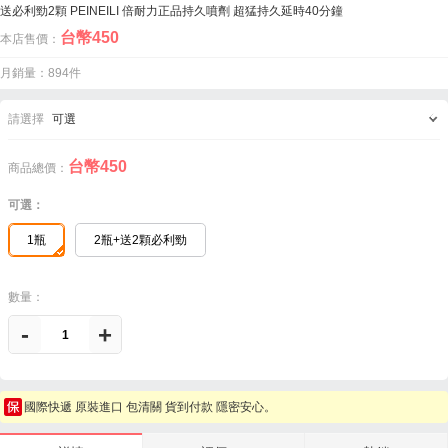
送必利勁2顆 PEINEILI 倍耐力正品持久噴劑 超猛持久延時40分鐘
台幣
450
本店售價：
月銷量：894件
請選擇
可選
台幣
450
商品總價：
可選：
1瓶
2瓶+送2顆必利勁
數量：
-
+
國際快遞 原裝進口 包清關 貨到付款 隱密安心。