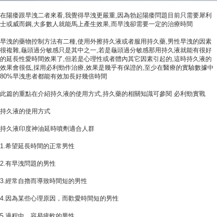
在陽痿跟早洩二者來看,我覺得早洩更嚴重,因為勃起陽痿問題目前只需要犀利
士或威而鋼,大多數人就能馬上產生效果,而早洩卻需要一定的治療時間
早洩的藥物控制方法有二種,使用外擦持久液或者服用持久藥,男性早洩的因素
很複雜,龜頭過分敏感只是其中之一,若是龜頭過分敏感那用持久液就能有很好
的延長性愛時間效果了,但若是心理性或者體內其它因素引起的,這時持久液的
效果會很低,採用必利勁作治療,效果是幾乎有保證的,至少在醫療的實驗數據中
80%早洩患者都能有效加長好幾倍時間
此篇的重點在介紹持久液的使用方式,持久藥的相關知識可參閱
必利勁實戰
持久液的使用方式
持久液印度神油延時噴劑適合人群
1.希望延長時間的正常男性
2.有早洩問題的男性
3.經常自擼而導致時間短的男性
4.因為某些心理原因，而歡愛時間短的男性
5.過程中，容易疲軟的男性