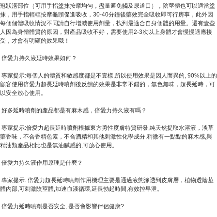
冠狀溝部位（可用手指塗抹按摩均勻，盡量避免觸及尿道口），陰莖體也可以適當塗
抹，用手指輕輕按摩龜頭促進吸收，30-40分鐘後藥效完全吸收即可行房事，此外因
每個個體吸收情況不同請自行增減使用劑量，找到最適合自身個體的用量。還有壹些
人因為身體體質的原因，對產品吸收不好，需要使用2-3次以上身體才會慢慢適應接
受，才會有明顯的效果哦！
倍愛力持久液延時效果如何？
專家提示:每個人的體質和敏感度都是不壹樣,所以使用效果是因人而異的, 90%以上的
顧客使用倍愛力超長延時噴劑後反饋的效果是非常不錯的，無色無味，超長延時，可
以安全放心使用。
好多延時噴劑的產品都是有麻木感，倍愛力持久液有嗎？
專家提示:倍愛力超長延時噴劑根據東方勇性度膚特質研發,純天然提取水溶液，淡草
藥香味，不合香精色素，不合酒精和其他刺激性化學成分,稍微有一點點的麻木感,與
精油類產品相比也是無油膩感的,可放心使用。
倍愛力持久液作用原理是什麽？
專家提示: 倍愛力超長延時噴劑作用機理主要是通過液態滲透到皮膚層，植物透陰莖
體內部,可刺激陰莖體,加速血液循環,延長勃起時間,有效控早泄。
倍愛力延時噴劑是否安全, 是否會影響伴侶健康?