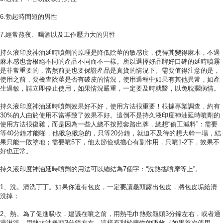
6.勃起時間短的男性
7.經常熬夜、喝酒以及工作壓力大的男性
持久液印度神油延時噴劑的原理是降低陰莖的敏感度，使得其變得麻木，不過
麻木感也會根絕不同的產品不同而不一樣。所以選擇好品牌好口碑的延時噴霧
是非常重要的，當然前提也要保證產品是真貨的情況下。需要值得注意的是，
使用之前，要檢查陰莖是否有破皮的情況，使用過程中如果有其他異常，如產
生過敏，請立即停止使用，如果情況嚴重，一定要及時就醫，以免耽擱病情。
持久液印度神油延時噴劑效果好不好，使用方法很重要！根據專業調查，約有
30%的人由於使用不當導致了效果不好。這倒不是持久液印度神油延時噴劑的
使用方法很復雜，而是因為一些人總不按照套路出牌，總想“偷工減料”：需要
等40分鐘才能啪，他猴急猴急的，只等20分鐘，就迫不及待的想大幹一場，結
果只能一敗塗地；需要噴5下，他太節儉或擔心有副作用，只噴1-2下，效果不
好也正常。
持久液印度神油延時噴劑的用法可以總結為7個字：“洗熱搖噴摩等上”。
1、洗。清洗丁丁。如果你還有包皮，一定要讓龜頭露出包皮，將包皮垢給清
洗掉；
2、熱。為了促進吸收，建議在噴之前，用熱毛巾熱敷龜頭3分鐘左右，或者通