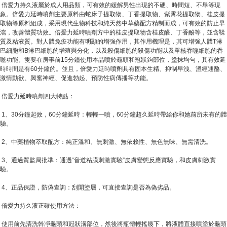
倍愛力持久液屬於成人用品類，可有效的緩解男性出現的不硬、時間短、不舉等現
象。倍愛力延時噴劑主要原料由蛇床子提取物、丁香提取物、紫霄花提取物、桂皮提
取物等原料組成，采用現代生物科技和純天然中草藥配方精制而成，可有效的防止早
瀉，改善體質功效。倍愛力延時噴劑方中的桂皮提取物含桂皮醛、丁香酚等，並含鞣
質及粘液質。對人體免疫功能有明顯的增強作用，其作用機理是，其可增強人體T淋
巴細胞和B淋巴細胞的增殖與分化，以及殺傷細胞的殺傷功能以及單核吞噬細胞的吞
噬功能。隻要在房事前15分鐘使用本品噴於龜頭和冠狀鉤部位，塗抹均勻，其有效延
時時間是有60分鐘的。並且，倍愛力延時噴劑具有固本生精、抑制早洩、溫經通酪、
激情動欲、興奮神經、促進勃起、預防性病傳播等功能。
倍愛力延時噴劑四大特點：
1、30分鐘起效，60分鐘延時：輕輕一噴，60分鐘超久延時帶給你和她前所未有的體
驗。
2、中藥植物萃取配方：純正溫和、無刺激、無依賴性、無色無味、無需清洗。
3、通過質監局批準：通過“音道粘膜刺激實驗”皮膚變態反應實驗，和皮膚刺激實
驗。
4、正品保證，防偽查詢：刮開塗層，可直接查詢是否為偽劣品。
倍愛力持久液正確使用方法：
使用前先清洗幹凈龜頭和冠狀溝部位，然後將瓶體輕搖幾下，將液體直接噴塗於龜頭