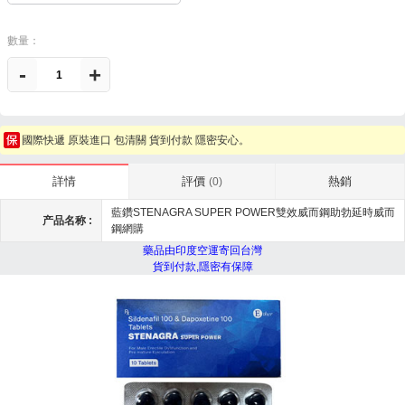
數量：
-
+
國際快遞 原裝進口 包清關 貨到付款 隱密安心。
評價
熱銷
詳情
(0)
藍鑽STENAGRA SUPER POWER雙效威而鋼助勃延時威而
产品名称 :
鋼網購
藥品由印度空運寄回台灣
貨到付款,隱密有保障