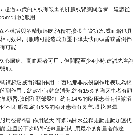
7.超過65歲的人或有嚴重的肝臟或腎臟問題者，建議從
25mg開始服用
8.不建議與酒精類混吃,酒精有擴張血管功效,威而鋼也具
相同效果,同服時可能造成血壓下降太快而頭昏或昏倒都
有可能
9.心臟病、高血壓者可用，但間隔至少4小時,建議先咨詢
醫師。
藍鑽超級威而鋼副作用 ：西地那非成份副作用表現為輕
的副作用，約數小時就會消失,約有15％的臨床患者有頭
痛,頭昏,臉部和頸部發紅, 約有14％的臨床患者有輕微消
化不良,脹氣,約有5％的臨床患者有鼻塞,眼花,頭暈
服用後覺得副作用過大,可多喝開水並稍走動走動加速代
謝,並且於下次時降低劑量試試,,用最小的劑量若能達