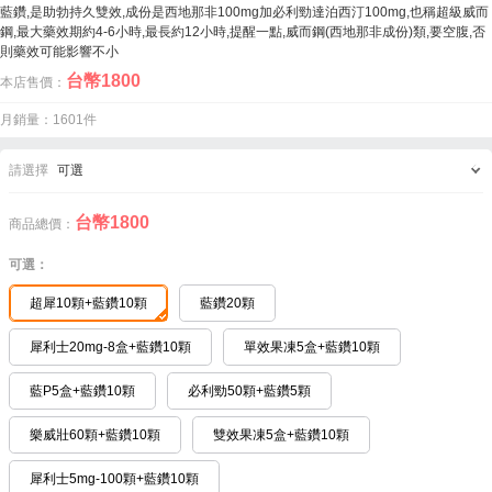
藍鑽,是助勃持久雙效,成份是西地那非100mg加必利勁達泊西汀100mg,也稱超級威而
鋼,最大藥效期約4-6小時,最長約12小時,提醒一點,威而鋼(西地那非成份)類,要空腹,否
則藥效可能影響不小
台幣
1800
本店售價：
月銷量：1601件
請選擇
可選
台幣
1800
商品總價：
可選：
超犀10顆+藍鑽10顆
藍鑽20顆
犀利士20mg-8盒+藍鑽10顆
單效果凍5盒+藍鑽10顆
藍P5盒+藍鑽10顆
必利勁50顆+藍鑽5顆
樂威壯60顆+藍鑽10顆
雙效果凍5盒+藍鑽10顆
犀利士5mg-100顆+藍鑽10顆