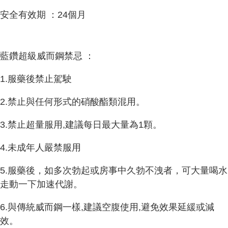
安全有效期 ：24個月
藍鑽超級威而鋼禁忌 ：
1.服藥後禁止駕駛
2.禁止與任何形式的硝酸酯類混用。
3.禁止超量服用,建議每日最大量為1顆。
4.未成年人嚴禁服用
5.服藥後，如多次勃起或房事中久勃不洩者，可大量喝水
走動一下加速代謝。
6.與傳統威而鋼一樣,建議空腹使用,避免效果延緩或減
效。