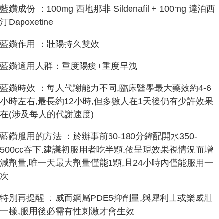
藍鑽成份 ：100mg 西地那非 Sildenafil + 100mg 達泊西
汀Dapoxetine
藍鑽作用 ：壯陽持久雙效
藍鑽適用人群：重度陽痿+重度早洩
藍鑽時效 ：每人代謝能力不同,臨床醫學最大藥效約4-6
小時左右,最長約12小時,但多數人在1天後仍有少許效果
在(涉及每人的代謝速度)
藍鑽服用的方法 ：於辦事前60-180分鐘配開水350-
500cc吞下,建議初服用者吃半顆,依呈現效果視情況而增
減劑量,唯一天最大劑量僅能1顆,且24小時內僅能服用一
次
特別再提醒 ：威而鋼屬PDE5抑劑量,與犀利士或樂威壯
一樣,服用後必需有性刺激才會生效