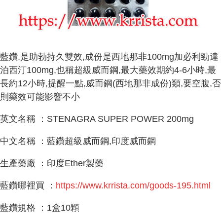
藍鑽,是助勃持久雙效,成份是西地那非100mg加必利勁達
泊西汀100mg,也稱超級威而鋼,最大藥效期約4-6小時,最
長約12小時,提醒一點,威而鋼(西地那非成份)類,要空腹,否
則藥效可能影響不小
英文名稱 ：STENAGRA SUPER POWER 200mg
中文名稱 ：藍鑽超級威而鋼,印度威而鋼
生產藥廠 ：印度Ether製藥
藍鑽哪裡買 ：
https://www.krrista.com/goods-195.html
藍鑽規格 ：1盒10顆