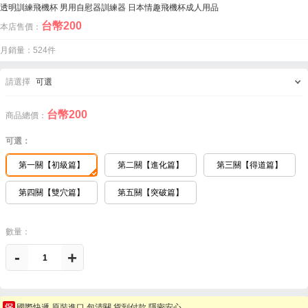
透明訓練飛機杯 男用自慰器訓練器 日本情趣飛機杯成人用品
台幣
200
本店售價：
月銷量：524件
請選擇
可選
台幣
200
商品總價：
可選：
第一關【初級篇】
第二關【進化篇】
第三關【得道篇】
第四關【雙穴篇】
第五關【突破篇】
數量：
-
+
國際快遞 原裝進口 包清關 貨到付款 隱密安心。