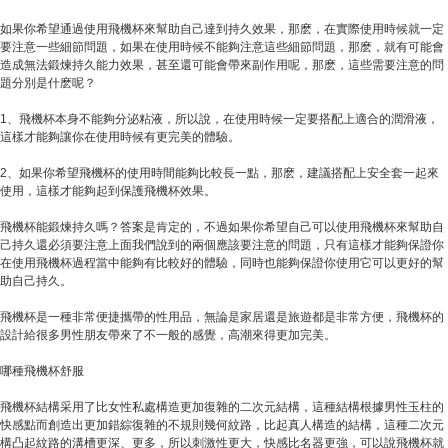
如果你希望通過使用飛機杯來幫助自己達到持久效果，那麽，在實際使用時候就一定
要注意一些細節問題，如果在使用時候不能夠注意這些細節問題，那麽，就有可能會
造成無法鍛煉持久能力效果，甚至還可能會帶來副作用呢，那麽，這些需要注意的問
題分別是什麽呢？
1、飛機杯本身不能夠分泌粘液，所以說，在使用時候一定要搭配上適合的潤滑液，
這樣才能夠讓你在使用時候有更完美的體驗。
2、如果你希望飛機杯的使用時間能夠比較長一點，那麽，建議搭配上安全套一起來
使用，這樣才能夠起到保護飛機杯效果。
飛機杯能鍛煉持久嗎？答案是肯定的，不過如果你希望自己可以使用飛機杯來幫助自
己持久還必須要注意上面我們說到的兩個應該要注意的問題，只有這樣才能夠保證你
在使用飛機杯過程當中能夠有比較好的體驗，同時也能夠保證你使用它可以更好的幫
助自己持久。
飛機杯是一種非常便捷攜帶的性用品，無論是家居還是旅遊都是非常方便，飛機杯的
設計給很多男性朋友帶來了不一般的感覺，高潮來得更加完美。
哪種飛機杯舒服
飛機杯結構采用了比女性私處構造更加復雜的二次元結構，這種結構根據男性玉柱的
快感點而創造出更加錯綜復雜的不規則幾何紋路，比起真人構造的結構，這種二次元
構凸起紋路的溝槽更深、更多，所以刺激性更大，快感比名器更強，可以說飛機杯就