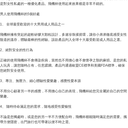
是對女性私處的一種優化產品。飛機杯使用起來效果都是非常不錯的。
男人使用飛機杯的5個好處
1、 全球最受歡迎的十大男用成人用品之一
飛機杯擁有突起的超軟矽膠大顆粒設計，多速珍珠揉搓環，讓你小弟弟徹底感受女性
陰道的溫存，體驗最棒的性經驗。該款產品列入全球十大最受歡迎成人用品之選。
2、絕對安全的性行為
正確的使用飛機杯不會傳染疾病，當然也不用擔心會不會懷孕之類的麻煩。是您的私
人玩具，讓您隨時占有，任意蹂躪。產品均通過歐盟CE標準和美國FDA標準，確保
您絕對安全使用。
3、專注、無壓力、細心體驗性愛樂趣，感覺性愛本源
不用分心顧著另一半的感覺，不用擔心自己的表現，飛機杯給您完全屬於自己的空間
樂趣。
4、 隨時待命滿足您的需求，隨地感受性愛愉悅
不論是您獨處時，或是您的另一半不方便配合時，飛機杯都能隨時滿足您的需要。攜
帶方便隱密，出門旅行也可帶著以便不時之需。