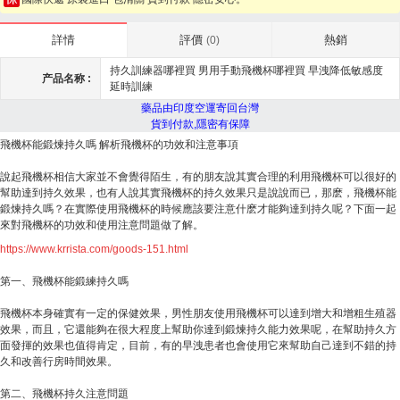
評價
熱銷
詳情
(0)
持久訓練器哪裡買 男用手動飛機杯哪裡買 早洩降低敏感度
产品名称 :
延時訓練
藥品由印度空運寄回台灣
貨到付款,隱密有保障
飛機杯能鍛煉持久嗎 解析飛機杯的功效和注意事項
說起飛機杯相信大家並不會覺得陌生，有的朋友說其實合理的利用飛機杯可以很好的
幫助達到持久效果，也有人說其實飛機杯的持久效果只是說說而已，那麽，飛機杯能
鍛煉持久嗎？在實際使用飛機杯的時候應該要注意什麽才能夠達到持久呢？下面一起
來對飛機杯的功效和使用注意問題做了解。
https://
www.krrista.com
/goods-151.html
第一、飛機杯能鍛練持久嗎
飛機杯本身確實有一定的保健效果，男性朋友使用飛機杯可以達到增大和增粗生殖器
效果，而且，它還能夠在很大程度上幫助你達到鍛煉持久能力效果呢，在幫助持久方
面發揮的效果也值得肯定，目前，有的早洩患者也會使用它來幫助自己達到不錯的持
久和改善行房時間效果。
第二、飛機杯持久注意問題