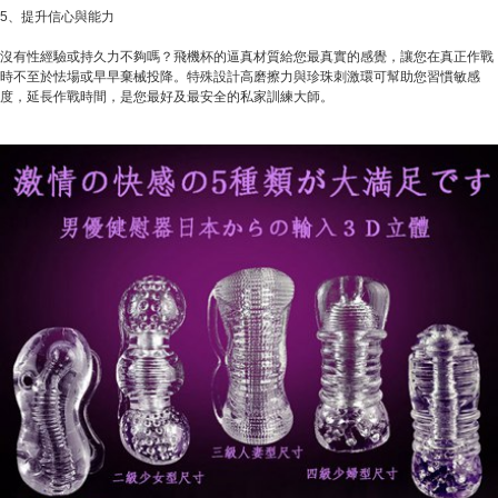
5、提升信心與能力
沒有性經驗或持久力不夠嗎？飛機杯的逼真材質給您最真實的感覺，讓您在真正作戰
時不至於怯場或早早棄械投降。特殊設計高磨擦力與珍珠刺激環可幫助您習慣敏感
度，延長作戰時間，是您最好及最安全的私家訓練大師。