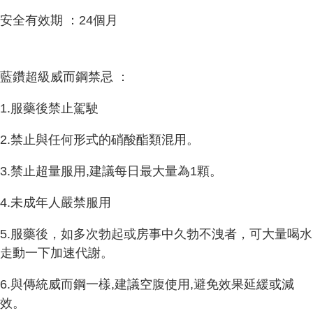
安全有效期 ：24個月
藍鑽超級威而鋼禁忌 ：
1.服藥後禁止駕駛
2.禁止與任何形式的硝酸酯類混用。
3.禁止超量服用,建議每日最大量為1顆。
4.未成年人嚴禁服用
5.服藥後，如多次勃起或房事中久勃不洩者，可大量喝水
走動一下加速代謝。
6.與傳統威而鋼一樣,建議空腹使用,避免效果延緩或減
效。