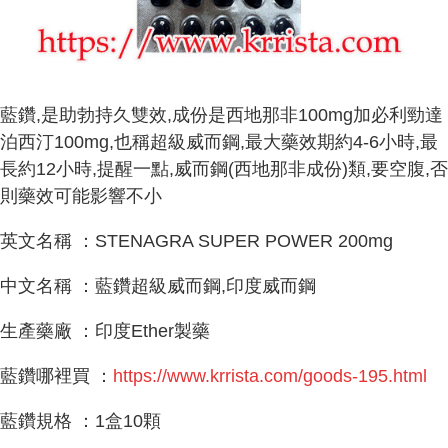
藍鑽,是助勃持久雙效,成份是西地那非100mg加必利勁達
泊西汀100mg,也稱超級威而鋼,最大藥效期約4-6小時,最
長約12小時,提醒一點,威而鋼(西地那非成份)類,要空腹,否
則藥效可能影響不小
英文名稱 ：STENAGRA SUPER POWER 200mg
中文名稱 ：藍鑽超級威而鋼,印度威而鋼
生產藥廠 ：印度Ether製藥
藍鑽哪裡買 ：
https://www.krrista.com/goods-195.html
藍鑽規格 ：1盒10顆