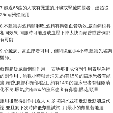
7.超過65歲的人或有嚴重的肝臟或腎臟問題者，建議從
25mg開始服用
8.不建議與酒精類混吃,酒精有擴張血管功效,威而鋼也具
相同效果,同服時可能造成血壓下降太快而頭昏或昏倒都
有可能
9.心臟病、高血壓者可用，但間隔至少4小時,建議先咨詢
醫師。
藍鑽超級威而鋼副作用 ：西地那非成份副作用表現為輕
的副作用，約數小時就會消失,約有15％的臨床患者有頭
痛,頭昏,臉部和頸部發紅, 約有14％的臨床患者有輕微消
化不良,脹氣,約有5％的臨床患者有鼻塞,眼花,頭暈
服用後覺得副作用過大,可多喝開水並稍走動走動加速代
謝,並且於下次時降低劑量試試,,用最小的劑量若能達