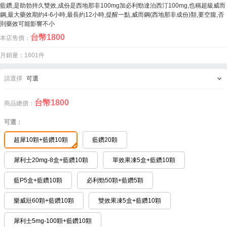
藍鑽,是助勃持久雙效,成份是西地那非100mg加必利勁達泊西汀100mg,也稱超級威而
鋼,最大藥效期約4-6小時,最長約12小時,提醒一點,威而鋼(西地那非成份)類,要空腹,否
則藥效可能影響不小
台幣
1800
本店售價：
月銷量：1601件
請選擇
可選
台幣
1800
商品總價：
可選：
超犀10顆+藍鑽10顆
藍鑽20顆
犀利士20mg-8盒+藍鑽10顆
單效果凍5盒+藍鑽10顆
藍P5盒+藍鑽10顆
必利勁50顆+藍鑽5顆
樂威壯60顆+藍鑽10顆
雙效果凍5盒+藍鑽10顆
犀利士5mg-100顆+藍鑽10顆