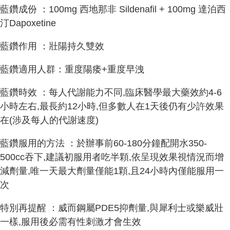
藍鑽成份 ：100mg 西地那非 Sildenafil + 100mg 達泊西
汀Dapoxetine
藍鑽作用 ：壯陽持久雙效
藍鑽適用人群：重度陽痿+重度早洩
藍鑽時效 ：每人代謝能力不同,臨床醫學最大藥效約4-6
小時左右,最長約12小時,但多數人在1天後仍有少許效果
在(涉及每人的代謝速度)
藍鑽服用的方法 ：於辦事前60-180分鐘配開水350-
500cc吞下,建議初服用者吃半顆,依呈現效果視情況而增
減劑量,唯一天最大劑量僅能1顆,且24小時內僅能服用一
次
特別再提醒 ：威而鋼屬PDE5抑劑量,與犀利士或樂威壯
一樣,服用後必需有性刺激才會生效