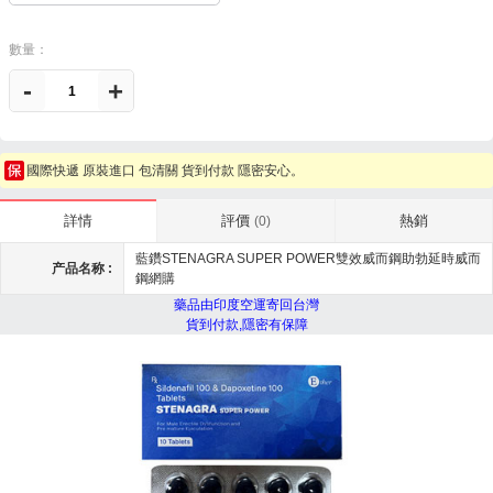
數量：
-
+
國際快遞 原裝進口 包清關 貨到付款 隱密安心。
評價
熱銷
詳情
(0)
藍鑽STENAGRA SUPER POWER雙效威而鋼助勃延時威而
产品名称 :
鋼網購
藥品由印度空運寄回台灣
貨到付款,隱密有保障