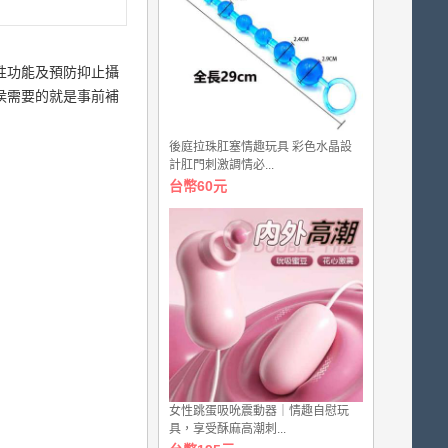
的性功能及預防抑止攝
時侯需要的就是事前補
後庭拉珠肛塞情趣玩具 彩色水晶設
計肛門刺激調情必...
台幣60元
女性跳蛋吸吮震動器｜情趣自慰玩
具，享受酥麻高潮刺...