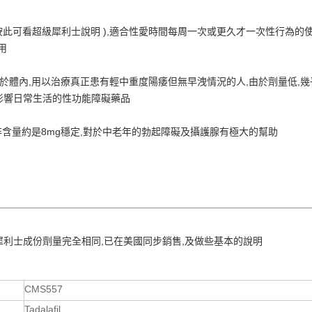
按此可看超級犀利士說明 ),適合性愛時間每周一次或更久才一次性行為的使
用
量於體內,用以治療真正患有輕中重度陽痿但無早洩情況的人,由於劑量低,
影響日常生活的性功能障礙藥品
非含量約是8mg穩定,對於中老年的勃起障礙及攝護腺有極大的幫助
犀利士成份劑量完全相同,已在美國同步銷售,及做些基本的說明
CMS557
Tadalafil