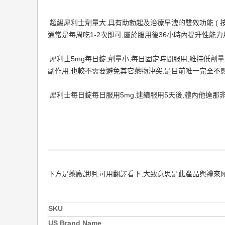
超級犀利士劑量大,具有助勃起及治療早洩的雙效功能 ( 
通常是每周吃1-2次即可,屬於服用後36小時內提升性能力
犀利士5mg每日錠,劑量小,每日固定時間服用,維持低劑
副作用,也較不需要避免其它藥物沖突,是目前唯一完全不
犀利士每日錠每日服用5mg,連續服用5天後,體內他達那
下方是藥廠說明,可用翻譯看下,大致意思是此產品與禮來
SKU
US Brand Name