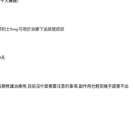
球十大藥廠）
犀利士5mg可用於治療下泌尿道症狀
0天
長期修護治療用,目前沒什麼需要注意的事項,副作用也輕到幾乎感覺不出