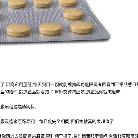
了,因為它劑量低,每天服用一顆就能讓勃起功能障礙者回春到正常狀態且
型的給你,挑這產品就沒錯了,醫師交待怎麼吃,這產品你就怎麼吃
廠療程建議值銷售,
藥廠及禮來原廠犀利士每日錠完全相同,但價格就真的太超值了
實你應該去質問禮來原廠,專利期早過了,為何還賣那麼貴呢,台灣錢真那麼