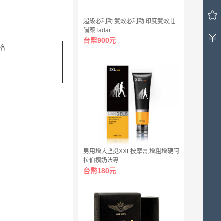
車
中
超級必利勁 雙效必利勁 印度雙效壯
有
陽藥Tadar...
0
台幣900元
件
格
商
品，
總
計
金
額
台
幣
0.00
元。
男用增大堅挺XXL按摩膏,增粗增硬阿
拉伯擠奶法專...
台幣180元