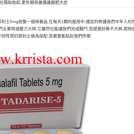
買壯陽助勃起,更年期保養攝護腺肥大症
犀利士5mg就像一個保養品,在每天1顆的服用中,穩定的修護我們中年人
我們太累時或壓力大時,它雖然也能讓我們完成戰鬥,但感覺好像不大夠,那
不同性質的犀利士做為搭配,其實更能貼近我們所需