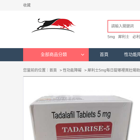
收藏
5mg
犀利士
必利
全部商品分類
首頁
性功能
您當前的位置：
首頁
>
性功能障礙
>
犀利士5mg每日錠哪裡買壯陽助