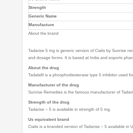
Strength
Generic Name
Manufacture
About the brand
Tadarise 5 mg is generic version of Cialis by Sunrise 
and dosage forms. It is based at India and exports pha
About the drug
Tadalafil is a phosphodiesterase type 5 inhibitor used fo
Manufacturer of the drug
Sunrise Remedies is the famous manufacturer of Tadari
Strength of the drug
Tadarise – 5 is available in strength of 5 mg.
Us equivalent brand
Cialis is a branded version of Tadarise – 5 available in