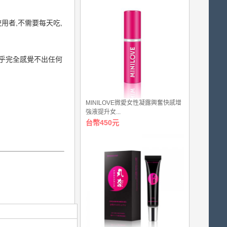
用者,不需要每天吃,
幾乎完全感覺不出任何
MINILOVE微愛女性凝露興奮快感增
強液提升女...
台幣450元