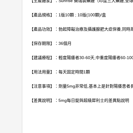
【生產廠家】：Sunrise 桑瑞製藥廠（印度三大藥廠,全
【產品規格】：1版10顆 ; 10版(100顆)/盒
【產品功效】：勃起障礙治療及攝護腺肥大症保養,同時
【保存期限】：36個月
【建議療程】：輕度陽痿者30-60天,中重度陽痿者60-10
【用法用量】：每天固定時間1顆
【注意事項】：劑量5mg非常低,基本上是針對陽痿患者
【差異說明】：5mg每日錠與超級犀利士的差異點說明