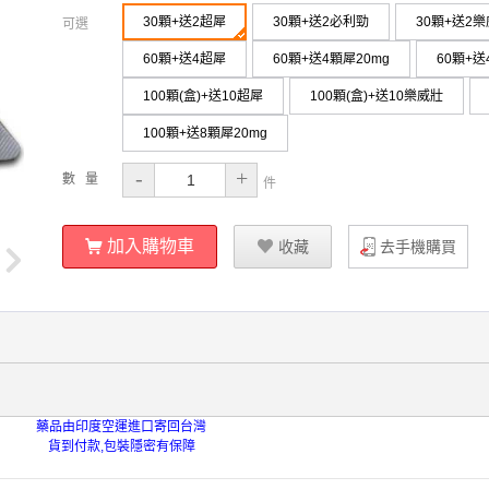
30顆+送2超犀
30顆+送2必利勁
30顆+送2
可選
60顆+送4超犀
60顆+送4顆犀20mg
60顆+
100顆(盒)+送10超犀
100顆(盒)+送10樂威壯
100顆+送8顆犀20mg
-
+
數 量
件
ŭ
加入購物車
Ū
收藏
去手機購買
藥品由印度空運進口寄回台灣
貨到付款,包裝隱密有保障