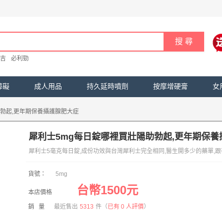
吉
必利勁
障礙
成人用品
持久延時噴劑
按摩增硬膏
女
勃起,更年期保養攝護腺肥大症
犀利士5mg每日錠哪裡買壯陽助勃起,更年期保
犀利士5毫克每日錠,成份功效與台灣犀利士完全相同,醫生開多少的藥單,
貨號：
5mg
台幣1500元
本店價格
銷 量
最近售出
5313
件
（
已有 0 人評價
）