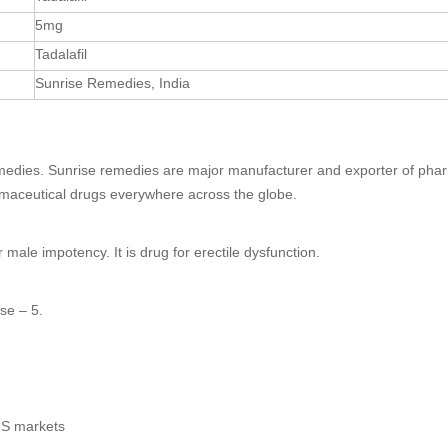
5mg
Tadalafil
Sunrise Remedies, India
remedies. Sunrise remedies are major manufacturer and exporter of pha
rmaceutical drugs everywhere across the globe.
r male impotency. It is
drug
for erectile dysfunction.
se – 5.
 US markets