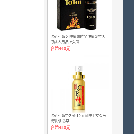
送必利勁 延時噴霧防早洩噴劑持久
液成人用品持久噴...
台幣460元
送必利勁持久藥 10ml耐時王持久液
精裝版 防早...
台幣480元