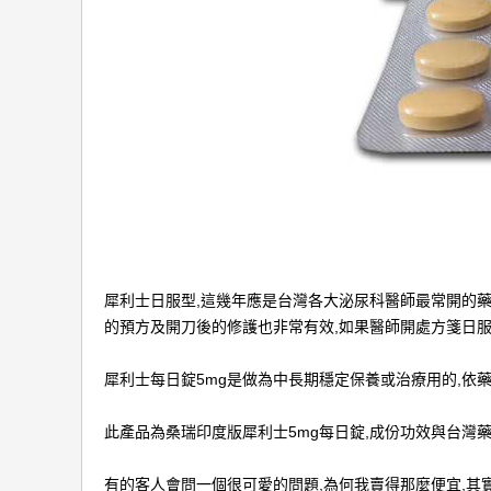
犀利士日服型,這幾年應是台灣各大泌尿科醫師最常開的藥
的預方及開刀後的修護也非常有效,如果醫師開處方箋日服
犀利士每日錠5mg是做為中長期穩定保養或治療用的,依藥
此產品為桑瑞印度版犀利士5mg每日錠,成份功效與台灣
有的客人會問一個很可愛的問題,為何我賣得那麼便宜,其