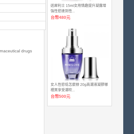
送犀利士 15ml女用情趣提升凝露增
強性慾達到性...
台幣480元
rmaceutical drugs
女人性慾低怎麼辦 20g高潮液凝膠哪
裡買享受潮吹...
台幣500元