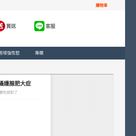
購物車
買送
客服
用增強性慾
專欄
養攝護腺肥大症
跟著吃就對了