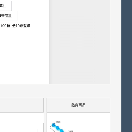
樂威壯
送4樂威壯
100顆+送10顆藍鑽
熱賣商品