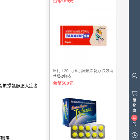
台幣195元
犀利士20mg 印度原廠希愛力 長效助
勃增硬膜衣...
台幣500元
對於攝護腺肥大症者
購
物
車
您
的
購
物
好賺嗎