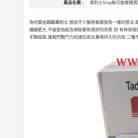
產品名稱 :
犀利士5mg每日錠哪裡
為何要送
超級犀利士
,相信不少服用者跟我有一樣的想法,
護腺肥大,不論是勃起及頻尿都有很好的改善,但 有時侯
半顆超犀,讓我們戰鬥力迅速拉高且兼俱持久的功效,二種