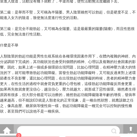
莖進入陰道，活動沒有幾下就軟了，半途而廢，使性活動無法度繼續下去。
第二級：是舉而不堅，又可稱為半陽萎。男人陰莖雖然可以勃起，但是硬度不足，不
能進入女方的陰道，致使無法度進行性交的活動。
第三級：是完全不能勃起，又可稱為全陽萎。這是最嚴重的陽萎(陽痿)，而且性慾很
低，完全無法進行性活動。
什麼是不舉
人類陰莖的勃起功能是男性生殖系統在各種環境因素作用下，在體內複雜的神經、內
分泌調節下完成的，其功能狀況也會受到個體的精神、心理以及複雜的社會因素的影
響。因此，如果上述一個或多個環節出現問題，比如心理問題，在精神壓力過大的情
況的下，就可能導致勃起功能障礙。當發生勃起功能障礙時，又可能反過來對上述環
節產生不良影響，還比如心理問題，在出現勃起功能障礙的時候，患者的精神壓力會
更大，在性生活的過程中就會背負更重的心理包袱，這樣勃起功能障礙反而會更重，
如果再失敗就會更沒信心，越沒信心，壓力就越大，就形成了惡性循環。雖然產生得
原因有很多，但大部分都是可以治療的，雖然勃起功能障礙隨著年齡的增長，發病率
越來越高，但不能說ED就是人類老化的正常現象，是一種自然狀態，就應該聽之任
之，像高血壓、糖尿病等慢性病一樣，勃起功能障礙是一種完全可以控制的慢性癥
狀，甚至我們可以說他不是一種疾病。
TOP
0