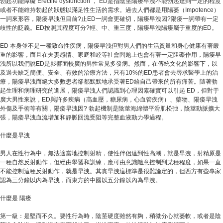
勃起功能障礙 Erectile dysfunction ， ED是指陰莖陽痿早洩不能勃起達到一定的程度
或者不能維持勃起的狀態以滿足性生活的需求。過去人們都是用陽萎（Impotence）
一詞來形容，陽痿早洩但目前?止ED一詞會更確切，陽痿早洩因?陽痿一詞帶有一定
歧性的貶義。ED按照其程度可分?輕、中、重三度，陽痿早洩陽痿屬于重度的ED。
ED 本身並不是一種致命性疾病，陽痿早洩但對男人們的生活質量和身心健康有著嚴
重的影響，而且在夫妻感情、家庭和睦等社會問題上也會有著一定阻礙作用，陽痿早
洩所以我們說ED是影響面較廣的男性常見多發病。然而，在傳統文化的影響下，以
及過去缺乏簡便、安全、有效的治療方法，只有10%的ED患者會去尋求醫學上的治
療，陽痿早洩而絕大多數患者卻都默默地承受著ED給自己帶來的所有痛苦。隨著勃
起生理和病理研究的進展，陽痿早洩人們認識到心理因素確實可以引起 ED，但對于
廣大男性來說，ED與許多疾病（高血壓，糖尿病，心血管疾病）、藥物、陽痿早洩
外傷及手術等有關，陽痿早洩因? 勃起機制是陰莖海綿體平滑肌松弛，陰莖動脈擴大
張，陽痿早洩血流增加和靜脈回流受阻等完整血液動力學過程。
什麼是早洩
男人在性行為中，無法適當地控制射精，使性伴侶達到性高潮，就是早洩，射精原是
一種自然反射動作，但經由學習和訓練，應可由意識隨意控制到某種程度，如果一直
不能控制這種反射動作，就是早洩。其實早洩這標準是很難論定的，但西方有些專家
認為三分鐘以內為早洩，而東方的中國以五分鐘以內為早洩。
什麼是 陽痿
第一級：是堅而不久。要性行為時，陰莖硬度雖然有夠，稍微分心就萎軟，或者是陰