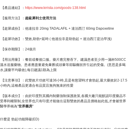
【產品連結】：
https://www.krrista.com
/goods-138.html
【服用方法】：
超級犀利士使用方法
【超犀成份】：他達拉非 20mg TADALAFIL + 達泊西汀 60mg Dapoxetine
【超犀功效】：雙效,助勃+延時 ( 他達拉非是助勃起 + 達泊西汀是治早洩)
【保存期限】：24個月
【用法用量】：餐前或餐後口服。藥片應完整吞下。建議患者至少用一滿杯500CC
溫水送服藥物。患者應盡量避免暈厥或頭暈等前驅癥狀所引起的受傷。(意思是多喝
水,讓藥平均吸收),每日建議1顆為上限
【注意事項】：此雙效片功效可達36小時,且是有慾望時才會勃起,最大藥效於2-17.5
小時內,這種產品更適合有品質且無拘無束的性愛
【版本成分】：由於印度對其國內制藥強制保護政策,各國大廠只能默認印度藥品不
受專利權限制,全世界也只有印度才能做出這類雙效的產品且價格如此低,才會被世界
醫學界稱為"
世界藥房
"
什麼是 勃起功能障礙(ED)