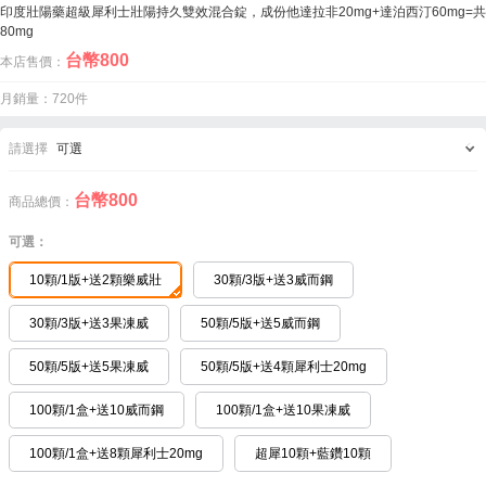
印度壯陽藥超級犀利士壯陽持久雙效混合錠，成份他達拉非20mg+達泊西汀60mg=共
80mg
台幣
800
本店售價：
月銷量：720件
請選擇
可選
台幣
800
商品總價：
可選：
10顆/1版+送2顆樂威壯
30顆/3版+送3威而鋼
30顆/3版+送3果凍威
50顆/5版+送5威而鋼
50顆/5版+送5果凍威
50顆/5版+送4顆犀利士20mg
100顆/1盒+送10威而鋼
100顆/1盒+送10果凍威
100顆/1盒+送8顆犀利士20mg
超犀10顆+藍鑽10顆