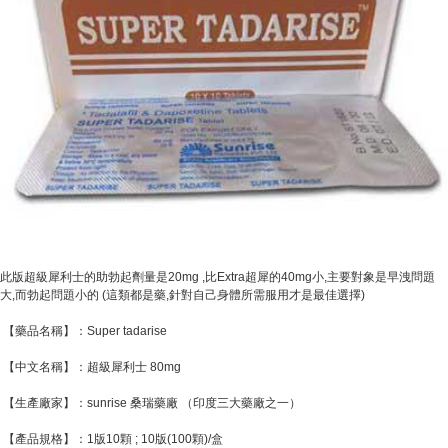
此版超級犀利士的助勃起劑量是20mg ,比Extra超犀的40mg小,主要對象是早洩問題
大,而勃起問題小的 (這類都是藥,針對自己身體所需服用才是最佳選擇)
【藥品名稱】：Super tadarise
【中文名稱】：超級犀利士 80mg
【生產廠家】：sunrise 桑瑞藥廠 （印度三大藥廠之一）
【產品規格】：1版10顆 ; 10版(100顆)/盒