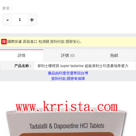
數量：
-
+
國際快遞 原裝進口 包清關 貨到付款 隱密安心。
評價
熱銷
詳情
(0)
产品名称 :
犀利士哪裡買 super tadarise 超級犀利士印度桑瑞希愛力
藥品由印度空運寄回台灣
貨到付款,隱密有保障