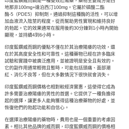
印度藍鑽威而鋼是一種雙效壯陽藥，藥物主要成分是西
地那非100mg+達泊西汀100mg。它屬於磷酸二酯
酶-5（PDE5）抑制劑，通過抑制這種酶的活性，可以增
加血液流入陰莖的程度，從而幫助男性實現和維持良好
的勃起。它的效果通常在服用後約30分鐘到1小時內開始
顯現，並持續4到6小時。
印度藍鑽威而鋼的優點不僅在於其治療陽痿的功效，還
在於其高度安全性和可靠性。這種藥物已經在許多臨床
試驗和實踐中被廣泛應用，並被證明是安全且有效的。
它的副作用通常輕微且暫時，可能包括頭痛、面部潮
紅、消化不良等，但在大多數情況下很快就會消失。
印度藍鑽威而鋼價格也相對較經濟實惠，這使得它成為
許多需要治療陽痿的男性的首選。它提供了一種負擔得
起的選擇，讓更多人能夠獲得這種治療藥物的好處，並
恢復他們的勃起功能和自信心。
在選擇治療陽痿的藥物時，費用也是一個重要的考慮因
素。相比其他品牌的威而鋼，印度藍鑽威而鋼的價格相