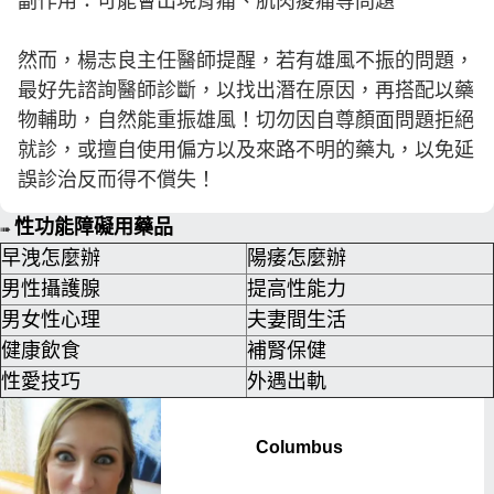
副作用：可能會出現背痛、肌肉痠痛等問題
然而，楊志良主任醫師提醒，若有雄風不振的問題，
最好先諮詢醫師診斷，以找出潛在原因，再搭配以藥
物輔助，自然能重振雄風！切勿因自尊顏面問題拒絕
就診，或擅自使用偏方以及來路不明的藥丸，以免延
誤診治反而得不償失！
性功能障礙用藥品
➠
早洩怎麼辦
陽痿怎麼辦
男性攝護腺
提高性能力
男女性心理
夫妻間生活
健康飲食
補腎保健
性愛技巧
外遇出軌