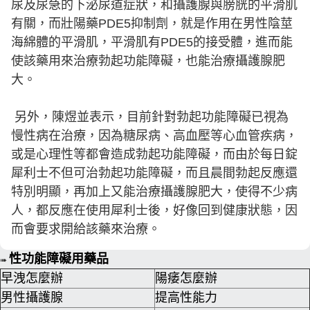
尿及尿急的下泌尿道症狀，和攝護腺與膀胱的平滑肌
有關，而壯陽藥PDE5抑制劑，就是作用在男性陰莖
海綿體的平滑肌，平滑肌有PDE5的接受體，進而能
使該藥用來治療勃起功能障礙，也能治療攝護腺肥
大。
另外，陳煜並表示，目前針對勃起功能障礙已視為
慢性病在治療，因為糖尿病、高血壓等心血管疾病，
或是心理性等都會造成勃起功能障礙，而由於每日錠
犀利士不但可治勃起功能障礙，而且晨間勃起反應還
特別明顯，再加上又能治療攝護腺肥大，使得不少病
人，都反應在使用犀利士後，好像回到健康狀態，因
而會要求開給該藥來治療。
性功能障礙用藥品
➠
早洩怎麼辦
陽痿怎麼辦
男性攝護腺
提高性能力