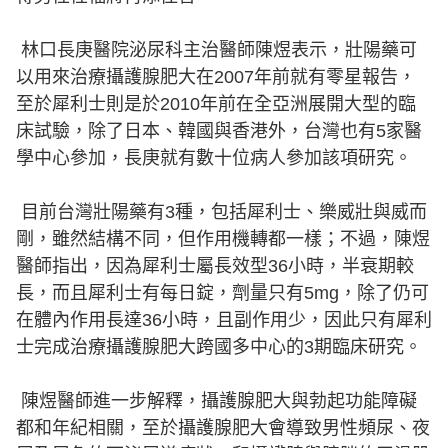
林口長庚醫院泌尿科主治醫師陳煜表示，壯陽藥可
以用來治療攝護腺肥大在2007年前就有零星報告，
至於犀利士則是於2010年前在全亞洲展開大型的臨
床試驗，除了日本、韓國與香港外，台灣也有5家醫
學中心參加，長庚就有數十位病人參加該項研究。
目前台灣壯陽藥有3種，包括犀利士、樂威壯與威而
剛，雖然結構不同，但作用機轉都一樣；不過，陳煜
醫師指出，因為犀利士屬長效型36小時，半衰期較
長，而且犀利士有每日錠，劑量只有5mg，除了仍可
在體內作用長達36小時，且副作用少，因此只有犀利
士完成治療攝護腺肥大跨國多中心的3期臨床研究。
陳煜醫師進一步解釋，攝護腺肥大與勃起功能障礙
都和年紀相關，至於攝護腺肥大會導致男性頻尿、夜