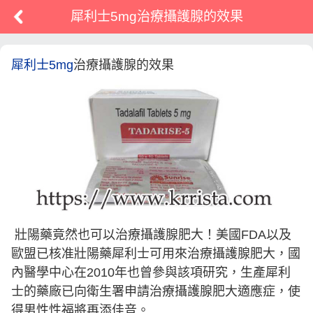
犀利士5mg治療攝護腺的效果
犀利士5mg
治療攝護腺的效果
壯陽藥竟然也可以治療攝護腺肥大！美國FDA以及
歐盟已核准壯陽藥犀利士可用來治療攝護腺肥大，國
內醫學中心在2010年也曾參與該項研究，生產犀利
士的藥廠已向衛生署申請治療攝護腺肥大適應症，使
得男性性福將再添佳音。