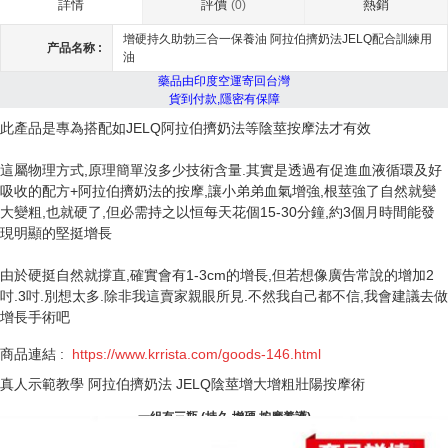
評價
熱銷
詳情
(0)
增硬持久助勃三合一保養油 阿拉伯擠奶法JELQ配合訓練用
产品名称 :
油
藥品由印度空運寄回台灣
貨到付款,隱密有保障
此產品是專為搭配如JELQ阿拉伯擠奶法等陰莖按摩法才有效
這屬物理方式,原理簡單沒多少技術含量.其實是透過有促進血液循環及好
吸收的配方+阿拉伯擠奶法的按摩,讓小弟弟血氣增強,根莖強了自然就變
大變粗,也就硬了,但必需持之以恒每天花個15-30分鐘,約3個月時間能發
現明顯的堅挺增長
由於硬挺自然就撐直,確實會有1-3cm的增長,但若想像廣告常說的增加2
吋.3吋.別想太多.除非我這賣家親眼所見.不然我自己都不信,我會建議去做
增長手術吧
商品連結 :
https://
www.krrista.com
/goods-146.html
真人示範教學 阿拉伯擠奶法 JELQ陰莖增大增粗壯陽按摩術
一組有三瓶 (持久 增硬 按摩養護)