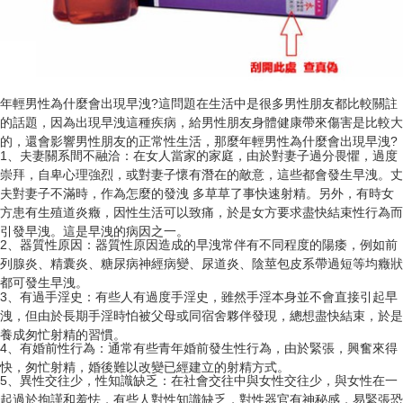
年輕男性為什麼會出現早洩?這問題在生活中是很多男性朋友都比較關註
的話題，因為出現早洩這種疾病，給男性朋友身體健康帶來傷害是比較大
的，還會影響男性朋友的正常性生活，那麼年輕男性為什麼會出現早洩?
1、夫妻關系間不融洽：在女人當家的家庭，由於對妻子過分畏懼，過度
崇拜，自卑心理強烈，或對妻子懷有潛在的敵意，這些都會發生早洩。丈
夫對妻子不滿時，作為怎麼的發洩 多草草了事快速射精。另外，有時女
方患有生殖道炎癥，因性生活可以致痛，於是女方要求盡快結束性行為而
引發早洩。這是早洩的病因之一。
2、器質性原因：器質性原因造成的早洩常伴有不同程度的陽痿，例如前
列腺炎、精囊炎、糖尿病神經病變、尿道炎、陰莖包皮系帶過短等均癥狀
都可發生早洩。
3、有過手淫史：有些人有過度手淫史，雖然手淫本身並不會直接引起早
洩，但由於長期手淫時怕被父母或同宿舍夥伴發現，總想盡快結束，於是
養成匆忙射精的習慣。
4、有婚前性行為：通常有些青年婚前發生性行為，由於緊張，興奮來得
快，匆忙射精，婚後難以改變已經建立的射精方式。
5、異性交往少，性知識缺乏：在社會交往中與女性交往少，與女性在一
起過於拘謹和羞怯，有些人對性知識缺乏，對性器官有神秘感，易緊張恐