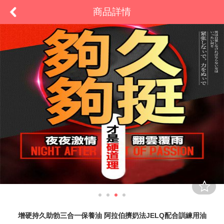
商品詳情
增硬持久助勃三合一保養油 阿拉伯擠奶法JELQ配合訓練用油