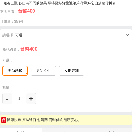
一組有三瓶.各自有不同的效果.平時要好好愛護弟弟.作戰時它自然替你拼命
台幣
400
本店售價：
月銷量：358件
請選擇
可選
台幣
400
商品總價：
可選：
男助勃起
男助持久
女助高潮
數量：
-
+
國際快遞 原裝進口 包清關 貨到付款 隱密安心。