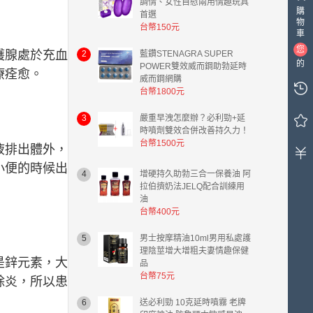
調情、女性自慰兩用情趣玩具
購
首選
物
台幣150元
車
您
護腺處於充血
2
藍鑽STENAGRA SUPER
的
POWER雙效威而鋼助勃延時
療痊愈。
購
威而鋼網購
物
台幣1800元
車
3
嚴重早洩怎麼辦？必利勁+延
中
時噴劑雙效合併改善持久力！
有
台幣1500元
0
液排出體外，
件
小便的時候出
4
增硬持久助勃三合一保養油 阿
商
拉伯擠奶法JELQ配合訓練用
品，
油
總
台幣400元
計
金
5
男士按摩精油10ml男用私處護
額
理陰莖增大增粗夫妻情趣保健
台
是鋅元素，大
品
幣
台幣75元
除炎，所以患
0.00
元。
6
送必利勁 10克延時噴霧 老牌