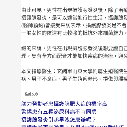
由此可見，男性在出現攝護腺發炎後，除了治
攝護腺發炎，是可以適當進行性生活，攝護腺
(醫師預約)曾接受采訪表示，攝護腺發炎是不
一般女性的陰道有比較強的抵抗外來細菌能力
總的來說，男性在出現攝護腺發炎後想要讓自
理，隻有全方面配合才能加快疾病的治療，避
本文指導醫生：玄緒軍山東大學附屬生殖醫院
病、男子不育症、男子生殖系畸形、損傷與腫瘤及
推薦文章：
腦力勞動者患攝護腺肥大症的機率高
警惕患有五種泌尿科病不宜同房
攝護腺發炎引起早洩怎麼辦呢？