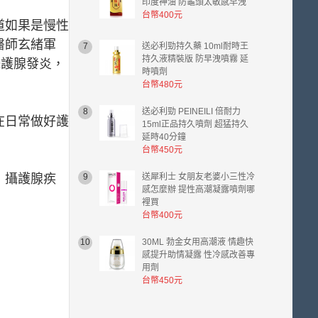
印度神油 防龜頭太敏感早洩
台幣400元
道如果是慢性
醫師玄緒軍
7
送必利勁持久藥 10ml耐時王
持久液精裝版 防早洩噴霧 延
攝護腺發炎，
時噴劑
台幣480元
8
送必利勁 PEINEILI 倍耐力
在日常做好護
15ml正品持久噴劑 超猛持久
延時40分鐘
台幣450元
；攝護腺疾
9
送犀利士 女朋友老婆小三性冷
感怎麼辦 提性高潮凝露噴劑哪
裡買
台幣400元
10
30ML 勃金女用高潮液 情趣快
感提升助情凝露 性冷感改善專
用劑
台幣450元