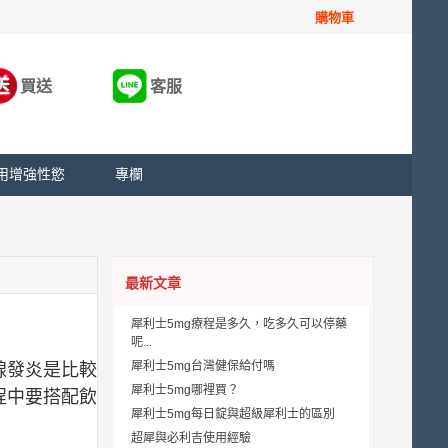
購物車
買送
客服
用增強性慾
專欄
最新文章
犀利士5mg療程是多久，吃多久可以停藥
呢...
犀利士5mg台灣健保給付嗎
腺發炎是比較
犀利士5mg哪裡買？
程中要搭配飲
犀利士5mg每日錠與超級犀利士的區別
超犀與必利吉使用經驗