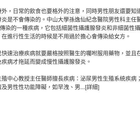
療外，日常的飲食也要格外的注意，同時男性朋友還要知
發炎是不會傳染的。中山大學孫逸仙紀念醫院男性科主任
會傳染的一種疾病，它包括細菌性攝護腺發炎和非細菌性
，在進行性生活的時候是不用過於擔心會傳染給女方。
己快速治療疾病就要嚴格按照醫生的囑咐服用藥物，並且
免疾病才拖延而變成慢性攝護腺發炎。
生殖中心教授主任醫師擅長疾病：泌尿男性生殖系統疾病
男性性功能障礙，如早洩、男...[詳細]