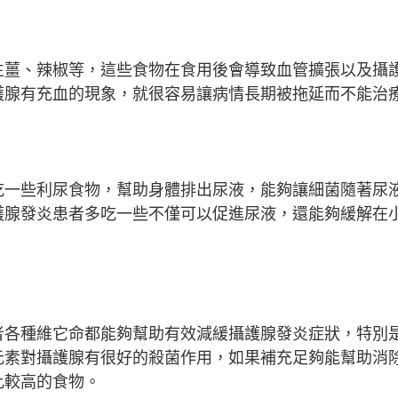
生薑、辣椒等，這些食物在食用後會導致血管擴張以及攝
護腺有充血的現象，就很容易讓病情長期被拖延而不能治
吃一些利尿食物，幫助身體排出尿液，能夠讓細菌隨著尿
護腺發炎患者多吃一些不僅可以促進尿液，還能夠緩解在
者各種維它命都能夠幫助有效減緩攝護腺發炎症狀，特別
元素對攝護腺有很好的殺菌作用，如果補充足夠能幫助消
比較高的食物。