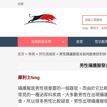
收藏
5mg
犀利士
必利
全部商品分類
首頁
性功能
首頁
>
專欄
>
男性攝護腺
>
男性攝護腺發炎如何飲食好的快
男性攝護腺發
犀利士5mg
攝護腺是男性很重要的一個器官，而由於它比
常見的一種泌尿科疾病，大多數男性在出現攝
食，所以很多男性比較疑惑，男性出現攝護腺