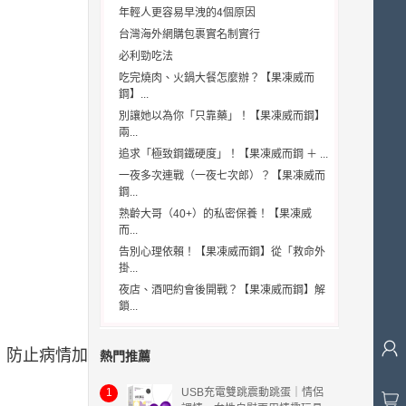
年輕人更容易早洩的4個原因
台灣海外網購包裹實名制實行
必利勁吃法
吃完燒肉、火鍋大餐怎麼辦？【果凍威而
鋼】...
別讓她以為你「只靠藥」！【果凍威而鋼】
兩...
追求「極致鋼鐵硬度」！【果凍威而鋼 ＋ ...
一夜多次連戰（一夜七次郎）？【果凍威而
鋼...
熟齡大哥（40+）的私密保養！【果凍威
而...
告別心理依賴！【果凍威而鋼】從「救命外
掛...
夜店、酒吧約會後開戰？【果凍威而鋼】解
鎖...
，防止病情加
熱門推薦
1
USB充電雙跳震動跳蛋｜情侶