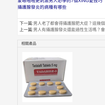
蒙眼啪啪更刺激男人必學的7個XING愛技巧
攝護腺發炎的病種有哪些
下一篇:
男人老了都會得攝護腺肥大症？這幾個
上一篇:
男人有攝護腺發炎還能過性生活嗎？會
相關產品