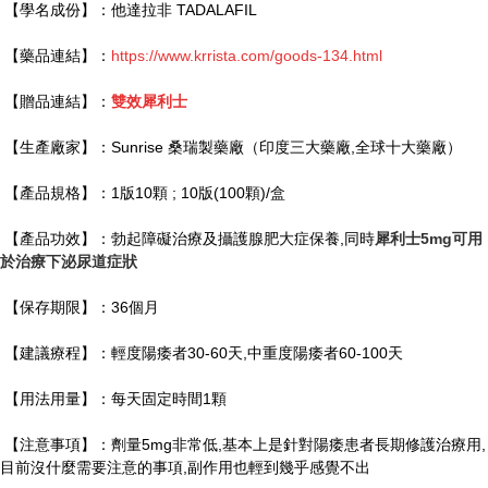
【學名成份】：他達拉非 TADALAFIL
【藥品連結】：
https://www.krrista.com/goods-134.html
【贈品連結】：
雙效犀利士
【生產廠家】：Sunrise 桑瑞製藥廠（印度三大藥廠,全球十大藥廠）
【產品規格】：1版10顆 ; 10版(100顆)/盒
【產品功效】：勃起障礙治療及攝護腺肥大症保養,同時
犀利士5mg可用
於治療下泌尿道症狀
【保存期限】：36個月
【建議療程】：輕度陽痿者30-60天,中重度陽痿者60-100天
【用法用量】：每天固定時間1顆
【注意事項】：劑量5mg非常低,基本上是針對陽痿患者長期修護治療用,
目前沒什麼需要注意的事項,副作用也輕到幾乎感覺不出