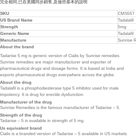
完全相同,已在美國同步銷售,及做些基本的說明
SKU
CMS557
US Brand Name
Tadalafil
Strength
5mg
Generic Name
Tadalafil
Manufacture
Sunrise 
About the brand
Tadarise 5 mg is generic version of Cialis by Sunrise remedies.
Sunrise remedies are major manufacturer and exporter of
pharmaceutical drugs and dosage forms. It is based at India and
exports pharmaceutical drugs everywhere across the globe.
About the drug
Tadalafil is a phosphodiesterase type 5 inhibitor used for male
impotency. It is
drug
for erectile dysfunction.
Manufacturer of the drug
Sunrise Remedies is the famous manufacturer of Tadarise – 5.
Strength of the drug
Tadarise – 5 is available in strength of 5 mg.
Us equivalent brand
Cialis is a branded version of Tadarise – 5 available in US markets