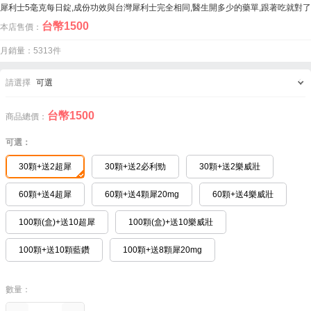
犀利士5毫克每日錠,成份功效與台灣犀利士完全相同,醫生開多少的藥單,跟著吃就對了
台幣
1500
本店售價：
月銷量：5313件
請選擇
可選
台幣
1500
商品總價：
可選：
30顆+送2超犀
30顆+送2必利勁
30顆+送2樂威壯
60顆+送4超犀
60顆+送4顆犀20mg
60顆+送4樂威壯
100顆(盒)+送10超犀
100顆(盒)+送10樂威壯
100顆+送10顆藍鑽
100顆+送8顆犀20mg
數量：