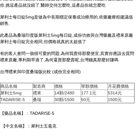
你,挑這產品就沒錯了,醫師交待怎麼吃,這產品你就怎麼吃
犀利士每日錠5mg是做為中長期穩定保養或治療用的,依藥廠療程建議值
銷售,
此產品為桑瑞印度版犀利士5mg每日錠,成份功效與台灣藥廠及禮來原廠
犀利士每日錠完全相同,但價格就真的太超值了
有的客人會問一個很可愛的問題,為何我賣得那麼便宜,其實你應該去質問
禮來原廠,專利期早過了,為何還賣那麼貴呢,台灣錢真那麼好賺嗎
台灣禮來與印度桑瑞版比較 (成份完全相同)
商品名稱
製造商
價格
單顆價格
月花費價格
犀利士5mg
禮來
14顆/2480
177.1元
5314元
TADARISE-5
桑瑞
30顆/1500
50元
1500元
【藥品名稱】：TADARISE-5
【中文名稱】：犀利士五毫克