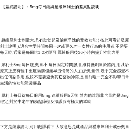
【差異說明】：5mg每日錠與超級犀利士的差異點說明
超級犀利士劑量大,具有助勃起及治療早洩的雙效功能 ( 按此可看超級犀
利士說明 ),適合性愛時間每周一次或更久才一次性行為的使用者,不需要
每天吃,通常是每周吃1-2次即可,屬於服用後36小時內提升性能力用
犀利士5mg每日錠,劑量小,每日固定時間服用,維持低劑量於體內,用以治
療真正患有輕中重度陽痿但無早洩情況的人,由於劑量低,幾乎完全感覺不
出任何副作用,也較不需要避免其它藥物沖突,是目前唯一完全不影響日常
生活的性功能障礙藥品
犀利士每日錠每日服用5mg,連續服用5天後,體內他達那非含量約是8mg
穩定,對於中老年的勃起障礙及攝護腺有極大的幫助
下方是藥廠說明,可用翻譯看下,大致意思是此產品與禮來犀利士成份劑量