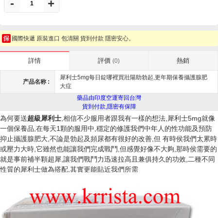
-
+
國際快遞 原裝進口 包清關 貨到付款 隱密安心。
評價
熱銷
詳情
(0)
犀利士5mg每日錠哪裡買壯陽助勃起,更年期保養攝護腺肥
产品名称 :
大症
藥品由印度空運寄回台灣
貨到付款,隱密有保障
為何要送
超級犀利士
,相信不少服用者跟我有一樣的想法,犀利士5mg就像
一個保養品,在每天1顆的服用中,穩定的修護我們中年人的性功能及預防
抑止攝護腺肥大,不論是勃起及頻尿都有很好的改善,但 有時侯我們太累時
或壓力大時,它雖然也能讓我們完成戰鬥,但感覺好像不大夠,那時侯需要的
就是事前補半顆超犀,讓我們戰鬥力迅速拉高且兼俱持久的功效,二種不同
性質的犀利士做為搭配,其實更能貼近我們所需