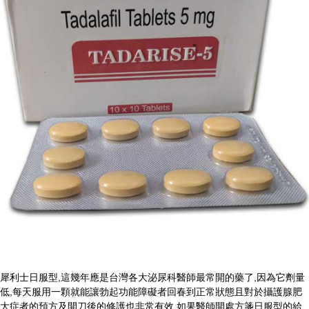
犀利士日服型,這幾年應是台灣各大泌尿科醫師最常開的藥了,因為它劑量
低,每天服用一顆就能讓勃起功能障礙者回春到正常狀態且對於攝護腺肥
大症者的預方及開刀後的修護也非常有效,如果醫師開處方箋日服型的給