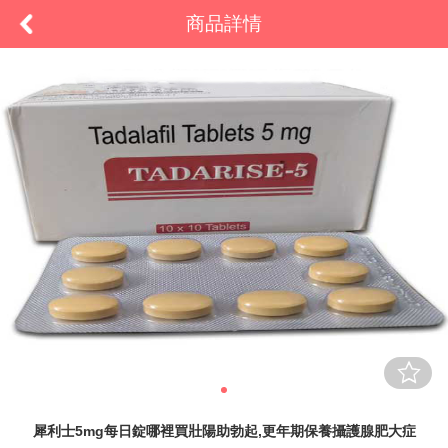
商品詳情
犀利士5mg每日錠哪裡買壯陽助勃起,更年期保養攝護腺肥大症