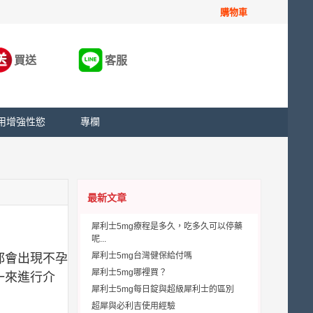
購物車
買送
客服
用增強性慾
專欄
最新文章
犀利士5mg療程是多久，吃多久可以停藥
呢...
犀利士5mg台灣健保給付嗎
都會出現不孕
犀利士5mg哪裡買？
一來進行介
犀利士5mg每日錠與超級犀利士的區別
超犀與必利吉使用經驗