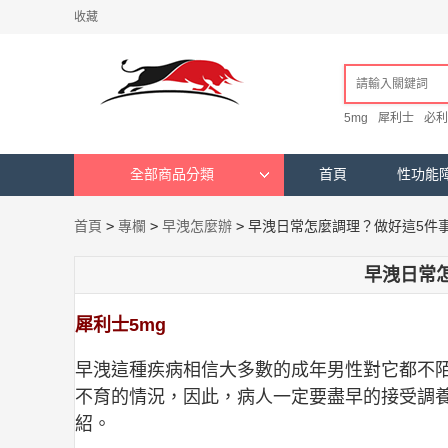
收藏
5mg
犀利士
必利
全部商品分類
首頁
性功能
首頁
>
專欄
>
早洩怎麼辦
>
早洩日常怎麼調理？做好這5件
早洩日常
犀利士5mg
早洩這種疾病相信大多數的成年男性對它都不
不育的情況，因此，病人一定要盡早的接受調
紹。