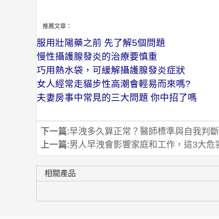
推薦文章：
服用壯陽藥之前 先了解5個問題
慢性攝護腺發炎的治療要慎重
巧用熱水袋，可緩解攝護腺發炎症狀
女人經常走貓步性高潮會輕易而來嗎?
夫妻房事中常見的三大問題 你中招了嗎
下一篇:
早洩多久算正常？醫師標準與自我判斷
上一篇:
男人早洩會影響家庭和工作，這3大危
相關產品