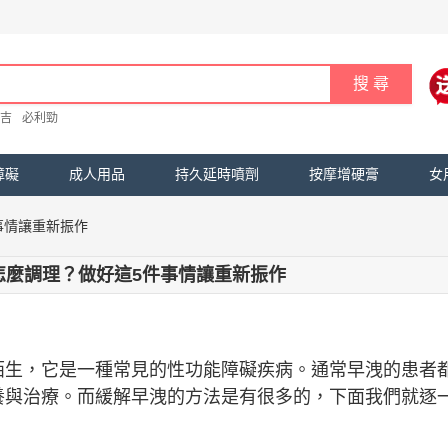
吉
必利勁
障礙
成人用品
持久延時噴劑
按摩增硬膏
女
事情讓重新振作
怎麼調理？做好這5件事情讓重新振作
陌生，它是一種常見的性功能障礙疾病。通常早洩的患者
養與治療。而緩解早洩的方法是有很多的，下面我們就逐