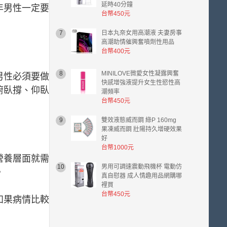
延時40分鐘
年男性一定要
台幣450元
7
日本丸奈女用高潮液 夫妻房事
高潮助情催興奮噴劑性用品
台幣400元
8
MINILOVE微愛女性凝露興奮
男性必須要做
快感增強液提升女生性慾性高
俯臥撐、仰臥
潮頻率
台幣450元
9
雙效液態威而鋼 綠P 160mg
果凍威而鋼 壯陽持久增硬效果
好
台幣1000元
營養層面就需
10
男用可調速震動飛機杯 電動仿
。
真自慰器 成人情趣用品網購哪
裡買
台幣450元
如果病情比較