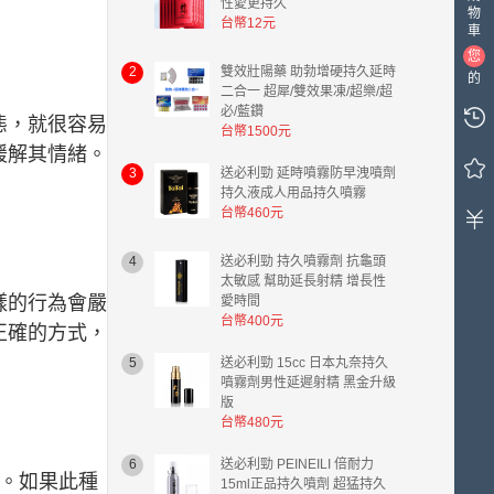
性愛更持久
物
台幣12元
車
您
2
雙效壯陽藥 助勃增硬持久延時
的
二合一 超犀/雙效果凍/超樂/超
購
必/藍鑽
態，就很容易
物
台幣1500元
車
緩解其情緒。
中
3
送必利勁 延時噴霧防早洩噴劑
有
持久液成人用品持久噴霧
0
台幣460元
件
商
4
送必利勁 持久噴霧劑 抗龜頭
品，
太敏感 幫助延長射精 增長性
總
樣的行為會嚴
愛時間
計
台幣400元
正確的方式，
金
5
送必利勁 15cc 日本丸奈持久
額
噴霧劑男性延遲射精 黑金升級
台
版
幣
台幣480元
0.00
元。
6
送必利勁 PEINEILI 倍耐力
。如果此種
15ml正品持久噴劑 超猛持久