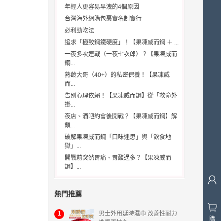
年輕人更容易早洩的4個原因
台灣海外網購包裹實名制實行
必利勁吃法
追求「極致鋼鐵硬度」！【果凍威而鋼 ＋ ...
一夜多次連戰（一夜七次郎）？【果凍威而
鋼...
熟齡大哥（40+）的私密保養！【果凍威
而...
告別心理依賴！【果凍威而鋼】從「救命外
掛...
夜店、酒吧約會後開戰？【果凍威而鋼】解
鎖...
破解果凍威而鋼「口味迷思」與「飲食地
獄」...
開戰前突然胃痛、胃酸過多？【果凍威而
鋼】...
熱門推薦
1
男士外用延時濕巾 改善性耐力
購