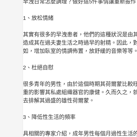
早洩日常怎麼調理？做好這5件事情讓重新振作
1、放松情緒
其實有很多的早洩患者，他們的這種狀況是由
造成其在過夫妻生活之時過早的射精。因此，
如，增加臥室的情調佈置，放舒緩的音樂等等
2、杜絕自慰
很多青年的男性，由於這個時期其荷爾蒙比較
重的影響其私處組織器官的康健。久而久之，
去排解其過盛的雄性荷爾蒙。
3、降低性生活的頻率
具相關的專家介紹，成年男性每個月過性生活