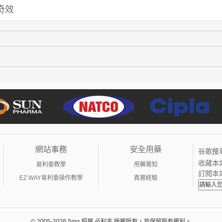
奇效
網站事務
安全用藥
谷歌搜
收藏本
易利委教學
用藥需知
訂閱本
EZ WAY易利委操作教學
真實經驗
© 2005-2026 5mg 超犀 必利吉 版權所有，並保留所有權利。