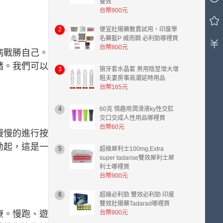
雙效
車
台幣900元
中
2
便宜壯陽藥散賣試用，印度學
有
名藥藍P 威而鋼 必利勁哪裡買
0
台幣800元
件
病戰勝自己。
商
緒。我們可以
3
狼牙套水晶套 男用陰莖增大增
品，
粗夫妻房事高潮延時用品
總
台幣165元
計
金
4
60克 情趣用潤滑液ky性交肛
額
交口交成人性用品哪裡買
台
台幣60元
幣
慢慢的進行按
0.00
勃起，這是一
5
超級犀利士100mg,Extra
元。
super tadarise雙效犀利士犀
利士哪裡買
台幣900元
6
超級必利勁 雙效必利勁 印度
雙效壯陽藥Tadarad哪裡買
療。慢跑、遊
台幣900元