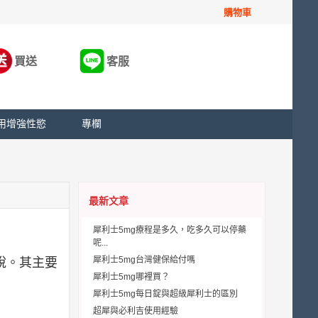
購物車
買送
客服
用增強性慾
專欄
最新文章
犀利士5mg療程是多久，吃多久可以停藥
呢...
犀利士5mg台灣健保給付嗎
說。其主要
犀利士5mg哪裡買？
犀利士5mg每日錠與超級犀利士的區別
超犀與必利吉使用經驗