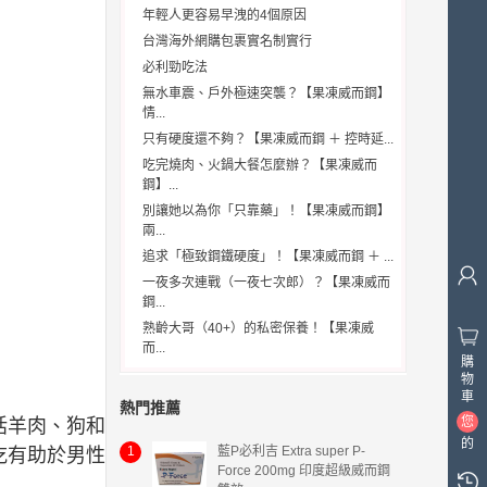
年輕人更容易早洩的4個原因
台灣海外網購包裹實名制實行
必利勁吃法
無水車震、戶外極速突襲？【果凍威而鋼】
情...
只有硬度還不夠？【果凍威而鋼 ＋ 控時延...
吃完燒肉、火鍋大餐怎麼辦？【果凍威而
鋼】...
別讓她以為你「只靠藥」！【果凍威而鋼】
兩...
追求「極致鋼鐵硬度」！【果凍威而鋼 ＋ ...
一夜多次連戰（一夜七次郎）？【果凍威而
鋼...
熟齡大哥（40+）的私密保養！【果凍威
而...
購
物
車
熱門推薦
您
括羊肉、狗和
的
1
藍P必利吉 Extra super P-
吃有助於男性
購
Force 200mg 印度超級威而鋼
物