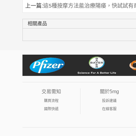
上一篇:
這5種按摩方法能治療陽痿，快試試有
相關產品
交易需知
關於5mg
購買流程
投訴建議
國際快遞
在線客服