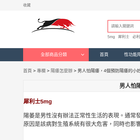
收藏
5mg
犀利士
必利
全部商品分類
首頁
性功能
首頁
>
專欄
>
陽痿怎麼辦
>
男人怕陽痿，4個預防陽痿的小
男人怕
犀利士5mg
陽萎是男性沒有辦法正常性生活的表現。通常發
原因是該病對生殖系統有很大危害，同時也影