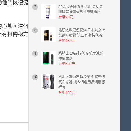
助他們恢復健
7
50克大隻鱷魚膏 男用增大增
粗陰莖按摩膏男性展現雄風
台幣90元
的心態。這個
8
龜頭太敏感怎麼辦 日本丸奈持
上有祖傳秘方
久延時噴霧 防止早洩 持久液
台幣480元
9
綠騎士 10ml持久液 抗早洩延
時噴霧劑
台幣600元
10
男用可調速震動飛機杯 電動仿
真自慰器 成人情趣用品網購哪
裡買
台幣450元