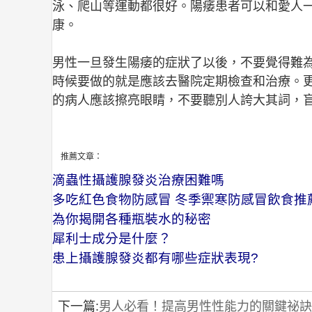
泳、爬山等運動都很好。陽痿患者可以和愛人
康。
男性一旦發生陽痿的症狀了以後，不要覺得難
時候要做的就是應該去醫院定期檢查和治療。
的病人應該擦亮眼睛，不要聽別人誇大其詞，
推薦文章：
滴蟲性攝護腺發炎治療困難嗎
多吃紅色食物防感冒 冬季禦寒防感冒飲食推
為你揭開各種瓶裝水的秘密
犀利士成分是什麼？
患上攝護腺發炎都有哪些症狀表現?
下一篇:
男人必看！提高男性性能力的關鍵祕訣