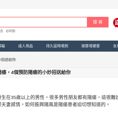
吉
必利勁
障礙
成人用品
持久延時噴劑
按摩增硬膏
女
妙招送給你
陽痿，4個預防陽痿的小妙招送給你
生在35歲以上的男性。很多男性朋友都有陽痿，這很難
響夫妻感情。如何振興陽風是陽痿患者迫切想知道的。