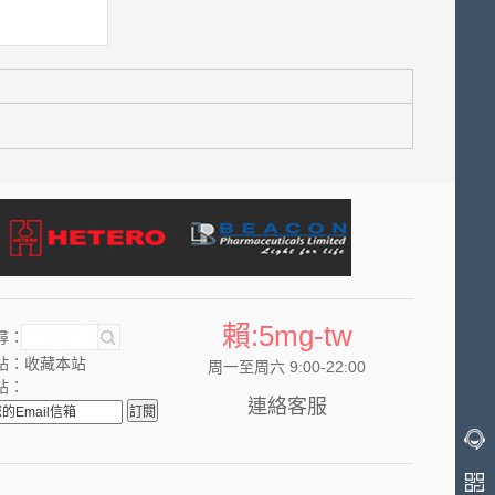
賴:5mg-tw
尋：
站：
收藏本站
周一至周六 9:00-22:00
站：
連絡客服