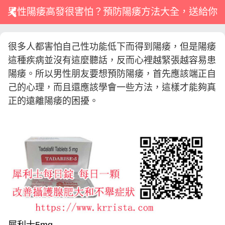
男性陽痿高發很害怕？預防陽痿方法大全，送給你
很多人都害怕自己性功能低下而得到陽痿，但是陽痿
這種疾病並沒有這麼聽話，反而心裡越緊張越容易患
陽痿。所以男性朋友要想預防陽痿，首先應該端正自
己的心理，而且還應該學會一些方法，這樣才能夠真
正的遠離陽痿的困擾。