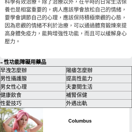
科學有效治療。除了治療以外，在平時的日常生活保
養也是相當重要的，病人應該學會放松自己的情緒，
要學會調節自己的心理，應該保持積極樂觀的心態，
因為悲觀的情緒不利於治療，可以通過體育鍛煉來提
高身體免疫力，能夠增強性功能，而且可以緩解身心
壓力。
性功能障礙用藥品
➠
早洩怎麼辦
陽痿怎麼辦
男性攝護腺
提高性能力
男女性心理
夫妻間生活
健康飲食
補腎保健
性愛技巧
外遇出軌