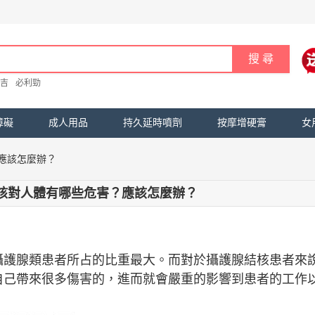
吉
必利勁
障礙
成人用品
持久延時噴劑
按摩增硬膏
女
應該怎麼辦？
核對人體有哪些危害？應該怎麼辦？
攝護腺類患者所占的比重最大。而對於攝護腺結核患者來
自己帶來很多傷害的，進而就會嚴重的影響到患者的工作