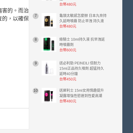
台幣480元
傷害的。而治
7
龜頭太敏感怎麼辦 日本丸奈持
查的，以確保
久延時噴霧 防止早洩 持久液
台幣480元
8
綠騎士 10ml持久液 抗早洩延
時噴霧劑
台幣600元
9
送必利勁 PEINEILI 倍耐力
15ml正品持久噴劑 超猛持久
延時40分鐘
台幣450元
10
送犀利士 15ml女用情趣提升
凝露增強性慾達到性愛高潮
台幣480元