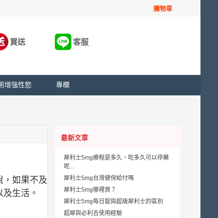
購物車
買送
客服
用增強性慾
專欄
最新文章
犀利士5mg療程是多久，吃多久可以停藥
呢...
犀利士5mg台灣健保給付嗎
說，如果不及
犀利士5mg哪裡買？
以及生活。
犀利士5mg每日錠與超級犀利士的區別
超犀與必利吉使用經驗