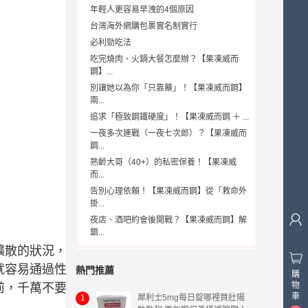
年輕人更容易早洩的4個原因
台灣海外網購包裹實名制實行
必利勁吃法
吃完燒肉、火鍋大餐怎麼辦？【果凍威而
鋼】...
別讓她以為你「只靠藥」！【果凍威而鋼】
兩...
追求「極致鋼鐵硬度」！【果凍威而鋼 ＋ ...
一夜多次連戰（一夜七次郎）？【果凍威而
鋼...
熟齡大哥（40+）的私密保養！【果凍威
而...
告別心理依賴！【果凍威而鋼】從「救命外
掛...
夜店、酒吧約會後開戰？【果凍威而鋼】解
鎖...
擴散的狀況，
就容易通過性
熱門推薦
購
物
前，千萬不要
車
1
犀利士5mg每日錠哪裡買壯陽