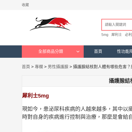
收藏
5mg
犀利士
必利
全部商品分類
首頁
性功能
首頁
>
專欄
>
男性攝護腺
>
攝護腺結核對人體有哪些危害？
攝護腺結
犀利士5mg
現如今，患泌尿科疾病的人越來越多，其中以
時對自身的疾病進行控制與治療，那麼是會給