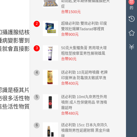
助勃起,更年期保養攝護腺肥大
您
症
的
台幣1500元
購
物
2
超級必利勁 雙效必利勁 印度
車
雙效壯陽藥Tadarad哪裡買
如攝護腺結核
中
台幣900元
有
種病變影響到
0
佳就會直接影
3
50克大隻鱷魚膏 男用增大增
件
粗陰莖按摩膏男性展現雄風
商
台幣90元
品，
總
4
送必利勁 10克延時噴霧 老牌
計
印度神油 防龜頭太敏感早洩
金
台幣400元
額
認識是極其片
台
5
送必利勁 10ml丸奈男性外用
泌很多活性物
幣
噴劑 成人性保健用品 早洩噴
0.00
這些活性物質
霧延時
元。
台幣480元
6
送必利勁 15cc 日本丸奈持久
噴霧劑男性延遲射精 黑金升級
版