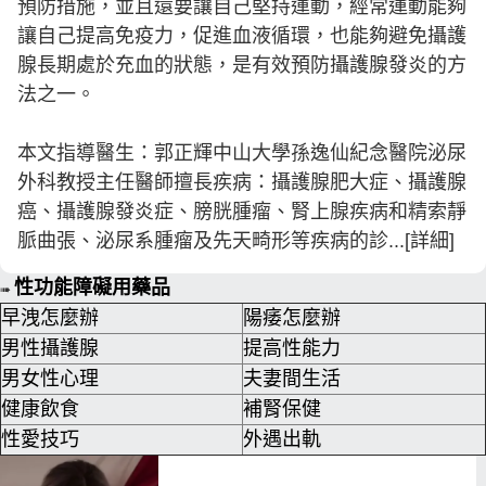
預防措施，並且還要讓自己堅持運動，經常運動能夠
讓自己提高免疫力，促進血液循環，也能夠避免攝護
腺長期處於充血的狀態，是有效預防攝護腺發炎的方
法之一。
本文指導醫生：郭正輝中山大學孫逸仙紀念醫院泌尿
外科教授主任醫師擅長疾病：攝護腺肥大症、攝護腺
癌、攝護腺發炎症、膀胱腫瘤、腎上腺疾病和精索靜
脈曲張、泌尿系腫瘤及先天畸形等疾病的診...[詳細]
性功能障礙用藥品
➠
早洩怎麼辦
陽痿怎麼辦
男性攝護腺
提高性能力
男女性心理
夫妻間生活
健康飲食
補腎保健
性愛技巧
外遇出軌