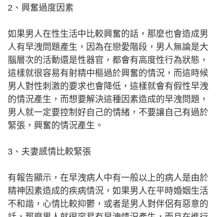
2、興奮過度因素
如果男人在性生活中比較興奮的話，那麼也會造成男
人有早洩問題產生，因為在戀愛階段，男人無論是大
腦層次的活動還是性器官，都會有高度性行為狀態，
這樣就很容易有射精中樞過於興奮的情況，而這時候
男人對性刺激的要求也會降低，這樣就會有假性早洩
的情況產生，而想要解決這種因素造成的早洩問題，
男人就一定要控制好自己的情緒，不要讓自己有過於
緊張，興奮的情況產生。
3、夫妻感情比較緊張
有報告顯示，在早洩病人中有一般以上的病人是由於
精神因素造成的疾病情況，如果男人在平時婚姻生活
不和諧，心情比較抑鬱，或者是男人對伴侶有惡意的
話，那麼男人就很容易有早洩情況產生，而且在進行