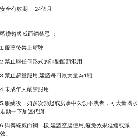
安全有效期 ：24個月
藍鑽超級威而鋼禁忌 ：
1.服藥後禁止駕駛
2.禁止與任何形式的硝酸酯類混用。
3.禁止超量服用,建議每日最大量為1顆。
4.未成年人嚴禁服用
5.服藥後，如多次勃起或房事中久勃不洩者，可大量喝水
走動一下加速代謝。
6.與傳統威而鋼一樣,建議空腹使用,避免效果延緩或減
效。