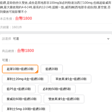
藍鑽,是助勃持久雙效,成份是西地那非100mg加必利勁達泊西汀100mg,也稱超級威而
鋼,最大藥效期約4-6小時,最長約12小時,提醒一點,威而鋼(西地那非成份)類,要空腹,否
則藥效可能影響不小
台幣
1800
本店售價：
月銷量：1601件
請選擇
可選
台幣
1800
商品總價：
可選：
超犀10顆+藍鑽10顆
藍鑽20顆
犀利士20mg-8盒+藍鑽10顆
單效果凍5盒+藍鑽10顆
藍P5盒+藍鑽10顆
必利勁50顆+藍鑽5顆
樂威壯60顆+藍鑽10顆
雙效果凍5盒+藍鑽10顆
犀利士5mg-100顆+藍鑽10顆