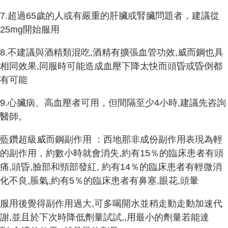
7.超過65歲的人或有嚴重的肝臟或腎臟問題者，建議從
25mg開始服用
8.不建議與酒精類混吃,酒精有擴張血管功效,威而鋼也具
相同效果,同服時可能造成血壓下降太快而頭昏或昏倒都
有可能
9.心臟病、高血壓者可用，但間隔至少4小時,建議先咨詢
醫師。
藍鑽超級威而鋼副作用 ：西地那非成份副作用表現為輕
的副作用，約數小時就會消失,約有15％的臨床患者有頭
痛,頭昏,臉部和頸部發紅, 約有14％的臨床患者有輕微消
化不良,脹氣,約有5％的臨床患者有鼻塞,眼花,頭暈
服用後覺得副作用過大,可多喝開水並稍走動走動加速代
謝,並且於下次時降低劑量試試,,用最小的劑量若能達