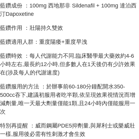
藍鑽成份 ：100mg 西地那非 Sildenafil + 100mg 達泊西
汀Dapoxetine
藍鑽作用 ：壯陽持久雙效
藍鑽適用人群：重度陽痿+重度早洩
藍鑽時效 ：每人代謝能力不同,臨床醫學最大藥效約4-6
小時左右,最長約12小時,但多數人在1天後仍有少許效果
在(涉及每人的代謝速度)
藍鑽服用的方法 ：於辦事前60-180分鐘配開水350-
500cc吞下,建議初服用者吃半顆,依呈現效果視情況而增
減劑量,唯一天最大劑量僅能1顆,且24小時內僅能服用一
次
特別再提醒 ：威而鋼屬PDE5抑劑量,與犀利士或樂威壯
一樣,服用後必需有性刺激才會生效