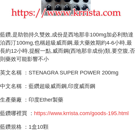
藍鑽,是助勃持久雙效,成份是西地那非100mg加必利勁達
泊西汀100mg,也稱超級威而鋼,最大藥效期約4-6小時,最
長約12小時,提醒一點,威而鋼(西地那非成份)類,要空腹,否
則藥效可能影響不小
英文名稱 ：STENAGRA SUPER POWER 200mg
中文名稱 ：藍鑽超級威而鋼,印度威而鋼
生產藥廠 ：印度Ether製藥
藍鑽哪裡買 ：
https://www.krrista.com/goods-195.html
藍鑽規格 ：1盒10顆