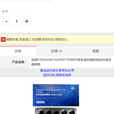
數量：
-
+
國際快遞 原裝進口 包清關 貨到付款 隱密安心。
評價
熱銷
詳情
(0)
藍鑽STENAGRA SUPER POWER雙效威而鋼助勃延時威而
产品名称 :
鋼網購
藥品由印度空運寄回台灣
貨到付款,隱密有保障