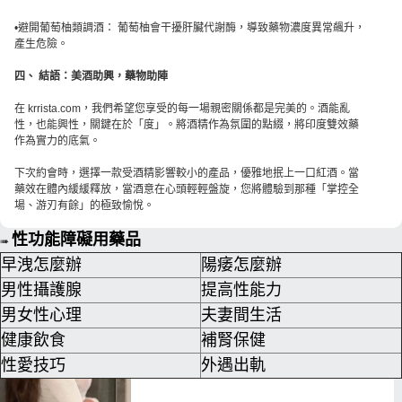
•避開葡萄柚類調酒： 葡萄柚會干擾肝臟代謝酶，導致藥物濃度異常飆升，
產生危險。
四、 結語：美酒助興，藥物助陣
在 krrista.com，我們希望您享受的每一場親密關係都是完美的。酒能亂
性，也能興性，關鍵在於「度」。將酒精作為氛圍的點綴，將印度雙效藥
作為實力的底氣。
下次約會時，選擇一款受酒精影響較小的產品，優雅地抿上一口紅酒。當
藥效在體內緩緩釋放，當酒意在心頭輕輕盤旋，您將體驗到那種「掌控全
場、游刃有餘」的極致愉悅。
性功能障礙用藥品
➠
早洩怎麼辦
陽痿怎麼辦
男性攝護腺
提高性能力
男女性心理
夫妻間生活
健康飲食
補腎保健
性愛技巧
外遇出軌