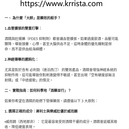
一、 為什麼「大醉」是藥效的殺手？
1.血管擴張的雙重打擊：
酒精與壯陽藥（PDE5 抑制劑）都會讓血管擴張。如果過度飲酒，血壓可能
驟降，導致頭暈、心悸，甚至大腦供血不足，這時身體的優先機制是保
命，而不是供血給海綿體。
2.神經傳導的遲鈍化：
尤其是對於含有 必利勁（達泊西汀） 的雙效產品，酒精會增強神經系統的
抑制作用，這可能導致你對刺激變得不敏感，甚至出現「空有硬度卻無法
射精」或「中途疲軟」的情況。
二、 實戰指南：如何科學地「酒藥並行」？
如果你希望在酒精的助燃下發揮藥效，請遵循以下 3 大原則：
1. 選擇正確的成分：犀利士與樂威壯優於威而鋼
•威而鋼（西地那非）： 它是最容易受到酒精干擾的成分。酒精會延緩其吸
收，降低硬度表現。