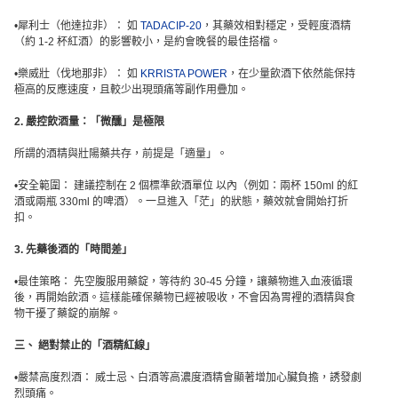
•犀利士（他達拉非）： 如
TADACIP-20
，其藥效相對穩定，受輕度酒精
（約 1-2 杯紅酒）的影響較小，是約會晚餐的最佳搭檔。
•樂威壯（伐地那非）： 如
KRRISTA POWER
，在少量飲酒下依然能保持
極高的反應速度，且較少出現頭痛等副作用疊加。
2. 嚴控飲酒量：「微醺」是極限
所謂的酒精與壯陽藥共存，前提是「適量」。
•安全範圍： 建議控制在 2 個標準飲酒單位 以內（例如：兩杯 150ml 的紅
酒或兩瓶 330ml 的啤酒）。一旦進入「茫」的狀態，藥效就會開始打折
扣。
3. 先藥後酒的「時間差」
•最佳策略： 先空腹服用藥錠，等待約 30-45 分鐘，讓藥物進入血液循環
後，再開始飲酒。這樣能確保藥物已經被吸收，不會因為胃裡的酒精與食
物干擾了藥錠的崩解。
三、 絕對禁止的「酒精紅線」
•嚴禁高度烈酒： 威士忌、白酒等高濃度酒精會顯著增加心臟負擔，誘發劇
烈頭痛。