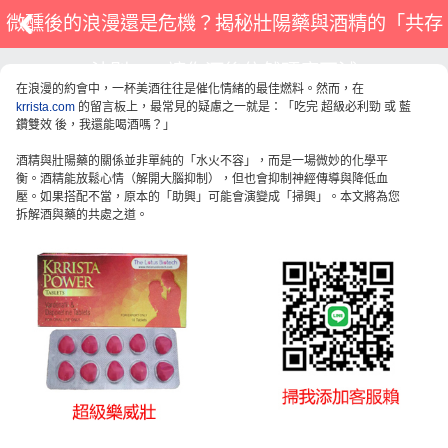
微醺後的浪漫還是危機？揭秘壯陽藥與酒精的「共存
法則」，讓你酒後依然硬度不減
在浪漫的約會中，一杯美酒往往是催化情緒的最佳燃料。然而，在
krrista.com
的留言板上，最常見的疑慮之一就是：「吃完 超級必利勁 或 藍
鑽雙效 後，我還能喝酒嗎？」
酒精與壯陽藥的關係並非單純的「水火不容」，而是一場微妙的化學平
衡。酒精能放鬆心情（解開大腦抑制），但也會抑制神經傳導與降低血
壓。如果搭配不當，原本的「助興」可能會演變成「掃興」。本文將為您
拆解酒與藥的共處之道。