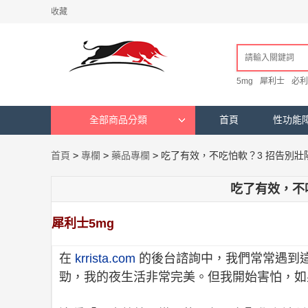
收藏
5mg
犀利士
必利
全部商品分類
首頁
性功能
首頁
>
專欄
>
藥品專欄
>
吃了有效，不吃怕軟？3 招告別壯
吃了有效，不
犀利士5mg
在
krrista.com
的後台諮詢中，我們常常遇到這
勁，我的夜生活非常完美。但我開始害怕，如