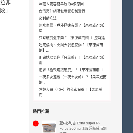
拉非
年輕人更容易早洩的4個原因
敗」
台灣海外網購包裹實名制實行
必利勁吃法
無水車震、戶外極速突襲？【果凍威而鋼】
情...
只有硬度還不夠？【果凍威而鋼 ＋ 控時延...
吃完燒肉、火鍋大餐怎麼辦？【果凍威而
鋼】...
別讓她以為你「只靠藥」！【果凍威而鋼】
兩...
追求「極致鋼鐵硬度」！【果凍威而鋼 ＋ ...
一夜多次連戰（一夜七次郎）？【果凍威而
鋼...
熟齡大哥（40+）的私密保養！【果凍威
而...
熱門推薦
1
藍P必利吉 Extra super P-
Force 200mg 印度超級威而鋼