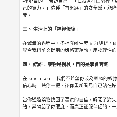
•核心目的： 告訴自己：「武器就在口袋裡
己的實力。」這種「有退路」的安全感，能降低
賽。
三、 生活上的「神經修復」
在減量的過程中，多補充維生素 B 群與鋅。
配合我們前文提到的凱格爾運動，用物理性的
四、 結語：藥物是拐杖，目的是學會奔跑
在 krrista.com，我們不希望你成為藥
信心時，扶你一把，讓你重新看見自己站在巔
當你透過藥物找回了贏家的自信，解開了對失
體，藥物給了你硬度，而真正征服伴侶的，一