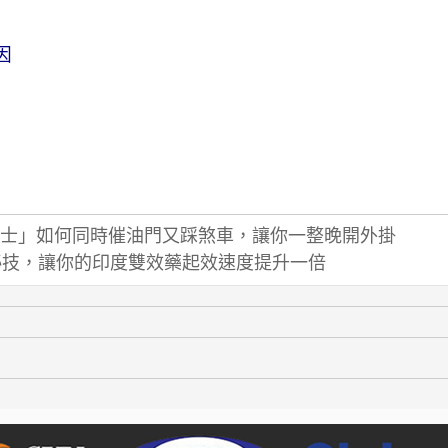
因
士」如何同時催油門又踩煞車，讓你一整晚開外掛
速祕技，讓你的印度雙效藥起效速度提升一倍