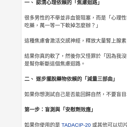
一、 認清心理依賴的「焦慮迴路」
很多男性的不舉並非血管阻塞，而是「心理性
吃藥，萬一等一下軟掉怎麼辦？」
這種焦慮會激活交感神經，釋放大量腎上腺素
結果你真的軟了，然後你又怪罪於「因為我沒
是幫你斬斷這個焦慮迴路。
二、 逐步擺脫藥物依賴的「減量三部曲」
如果你想測試自己是否能回歸自然，不要盲目
第一步：盲測與「安慰劑效應」
如果你使用的是
TADACIP-20
或其他可以切片