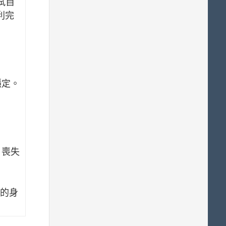
試自
利完
穩定。
、喪失
的身