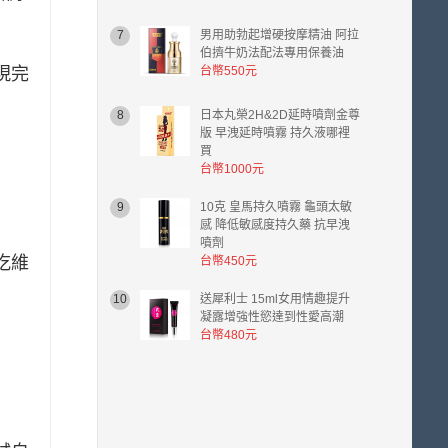
計
金
7
男用助勃起增硬按摩精油 阿拉
額
伯擠牛奶法配法專用保養油
台
現完
台幣550元
幣
0.00
8
日本丸榮2H&2D延時噴劑金尊
元。
版 早洩延時噴霧 持久液哪裡
買
台幣1000元
9
10克 皇馬持久噴霧 龜頭太敏
感 降低敏感度持久藥 抗早洩
噴劑
吃維
台幣450元
10
送犀利士 15ml女用情趣提升
凝露增強性慾達到性愛高潮
台幣480元