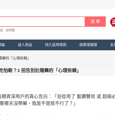
吉
必利勁
障礙
成人用品
持久延時噴劑
按摩增硬膏
女
陽藥的「心理依賴」
吃怕軟？3 招告別壯陽藥的「心理依賴」
類資深用戶的真心告白：「自從用了 藍鑽雙效 或 超級
果哪天沒帶藥，我是不是就不行了？」