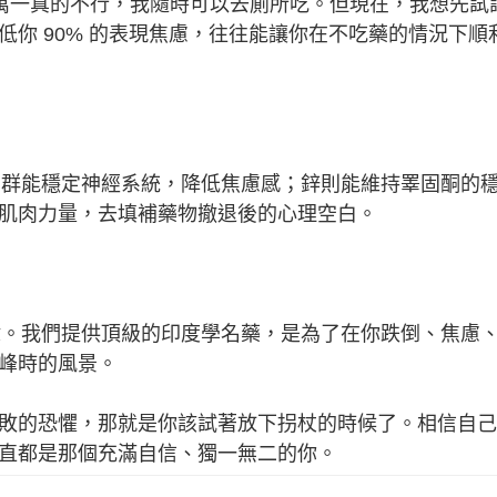
，萬一真的不行，我隨時可以去廁所吃。但現在，我想先試
你 90% 的表現焦慮，往往能讓你在不吃藥的情況下順
B 群能穩定神經系統，降低焦慮感；鋅則能維持睪固酮的
肌肉力量，去填補藥物撤退後的心理空白。
物的奴隸。我們提供頂級的印度學名藥，是為了在你跌倒、焦慮
峰時的風景。
敗的恐懼，那就是你該試著放下拐杖的時候了。相信自己
直都是那個充滿自信、獨一無二的你。