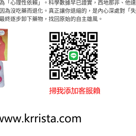
為「心理性依賴」。科學數據早已證實，西地那非、他達
因為沒吃藥而退化。真正讓你退縮的，是內心深處對「失
最終逐步卸下藥物，找回原始的自主雄風。