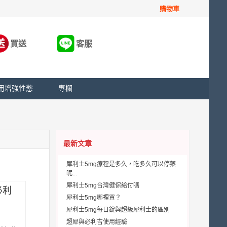
購物車
買送
客服
用增強性慾
專欄
最新文章
犀利士5mg療程是多久，吃多久可以停藥
呢...
犀利士5mg台灣健保給付嗎
必利
犀利士5mg哪裡買？
犀利士5mg每日錠與超級犀利士的區別
超犀與必利吉使用經驗