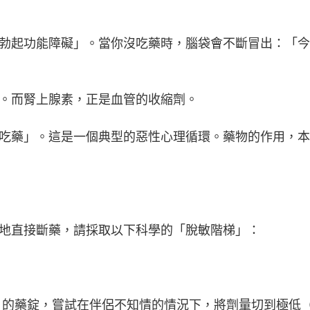
勃起功能障礙」。當你沒吃藥時，腦袋會不斷冒出：「今
。而腎上腺素，正是血管的收縮劑。
吃藥」。這是一個典型的惡性心理循環。藥物的作用，本
地直接斷藥，請採取以下科學的「脫敏階梯」：
的藥錠，嘗試在伴侶不知情的情況下，將劑量切到極低