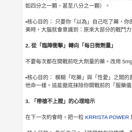
如四分之一顆，甚至八分之一顆）。
•核心目的： 只要你「以為」自己吃了藥，
美時，大腦就會意識到：原來大部分的戰鬥力
2. 從「臨陣衝擊」轉向「每日微劑量」
不要每次都在開戰前吃大劑量的藥。改用 5m
•核心目的： 模糊「吃藥」與「性愛」之間
他命一樣。這能徹底抹除你開戰前的「服藥儀
3. 「帶槍不上膛」的心理暗示
在下一次約會時，把一粒
KRRISTA POWER