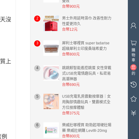
雙效
台幣900元
2
男士外用延時濕巾 改善性耐力
天沒
性愛更持久
台幣12元
3
犀利士哪裡買 super tadarise
超級犀利士印度桑瑞希愛力
購
台幣800元
物
車
質上
您
4
跳跳鯨智能遙控跳蛋 女性穿戴
的
式USB充電情趣玩具，私密易
高潮神器
購
台幣690元
物
車
5
USB充電乳房震動按摩器｜女
中
用胸部情趣玩具，雙震模式全
有
方位按摩體驗
0
台幣375元
件
商
6
樂威壯哪裡買 助勃起增硬壯陽
品，
藥 樂威壯網購 Levifil-20mg
總
（例
台幣800元