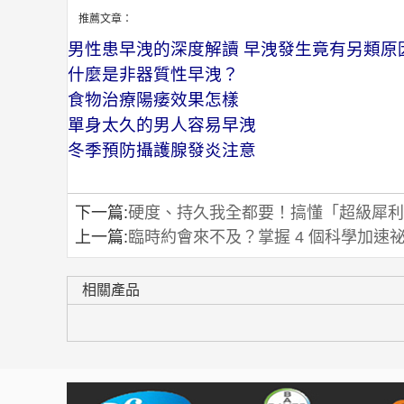
推薦文章：
男性患早洩的深度解讀 早洩發生竟有另類原
什麼是非器質性早洩？
食物治療陽痿效果怎樣
單身太久的男人容易早洩
冬季預防攝護腺發炎注意
下一篇:
硬度、持久我全都要！搞懂「超級犀利
上一篇:
臨時約會來不及？掌握 4 個科學加
相關產品