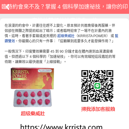
臨時約會來不及？掌握 4 個科學加速祕技，讓你的印
度雙效藥起效速度提升一倍
在浪漫的約會中，計畫往往趕不上變化。原本預計共進晚餐後再服藥，伴
侶卻在微醺之際提前給出了暗示；或者臨時迎來了一場不在計畫內的激
情。這時，看著手套箱或皮夾裡的
超級樂威壯
（KRRISTA POWER） 或
藍
鑽雙效
，你最關心的只有一件事：「這顆藥到底要多久才能發揮作用？」
一般情況下，印度雙效藥需要 45 到 90 分鐘才能在體內達到血液濃度峰
值。但透過以下 4 個科學的「加速祕技」，你可以有效縮短這段尷尬的等
待期，讓藥效以最快速度「上線接戰」。