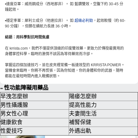
•速度亞軍：威而鋼成分（西地那非）。 如 藍鑽雙效，空腹下約 30-45 分
鐘起效。
•穩定季軍：犀利士成分（他達拉非）。 如
超級必利勁
，起效較慢（約 60-
90 分鐘），但勝在續航力長達 36 小時。
結語：用科學對抗時間焦慮
在 krrista.com，我們不僅提供頂級的印度雙效藥，更致力於傳授最實用的
身體掌控科學。臨時的激情不該因為等待藥效而冷卻。
掌握這四個加速技巧，並在皮夾裡常備一板速效型的 KRRISTA POWER。
當機會來臨時，你將不再慌張，因為你知道，你的身體和你的武器，隨時
都能在最短時間內進入戰備狀態。
性功能障礙用藥品
➠
早洩怎麼辦
陽痿怎麼辦
男性攝護腺
提高性能力
男女性心理
夫妻間生活
健康飲食
補腎保健
性愛技巧
外遇出軌