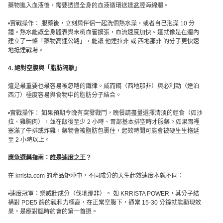
藥物進入血液後，需要透過全身的血液循環送達盆腔海綿體。
•實戰操作： 服藥後，立刻與伴侶一起洗個熱水澡，或者自己泡澡 10 分
鐘。熱水能讓全身體表與末梢血管擴張，血流速度加快。這就像是在體內
建立了一條「藥物高速公路」，能讓 他達拉非 或 西地那非 的分子更快速
地抵達戰場。
4. 絕對空腹與「脂肪隔離」
這是最重要也最容易被忽略的鐵律。威而鋼（西地那非）與必利勁（達泊
西汀）極度容易與食物中的脂肪分子結合。
•實戰操作： 如果預期今晚有突發戰鬥，晚餐請盡量選擇清淡的輕食（如沙
拉、雞胸肉），並在飯後至少 2 小時、胃部基本排空時才服藥。如果胃裡
塞滿了牛排或炸雞，藥物會被脂肪包裹住，起效時間可能會被硬生生拖延
至 2 小時以上。
應急選藥指南：誰是速度之王？
在 krrista.com 的產品矩陣中，不同成分的天生起效速度本就不同：
•速度冠軍：樂威壯成分（伐地那非）。 如 KRRISTA POWER，其分子結
構對 PDE5 酶的親和力極高，在正常空腹下，通常 15-30 分鐘就能顯現效
果，是應對臨時約會的第一首選。