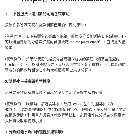
1. 舌下含服法（適用於特定無包衣藥錠）
這是許多資深玩家在緊急關頭使用的生理加速學。
•科學原理： 舌下有豐富的微血管網路，藥物成分若能透過舌下黏膜吸收，
可以繞過胃酸的分解與肝臟的首渡效應（First-pass effect），直接進入體
循環。
•實戰操作： 如果你使用的是沒有堅硬糖衣包裹的藥錠（如某些劑型的
Cenforce），可以將藥錠咬碎，置於舌下含服 3-5 分鐘再吞下。這能讓助
勃成分的起效時間從 1 小時大幅縮短至 15-20 分鐘。
2. 溫熱水＋提高胃排空速度
水分是藥物溶解的載體，而水的溫度決定了藥錠崩解的速度。
•實戰操作： 服藥時，請避開冰水，改用 350cc 左右的溫開水（約
40°C）。溫水能迅速軟化並溶解藥錠的包衣。服藥後，在沙發上保持坐姿
或稍微走動，利用重力與溫水刺激胃壁蠕動，能讓活性成分以最快速度進
入負責吸收藥物的小腸。
3. 泡澡或熱水澡（物理性加速循環）