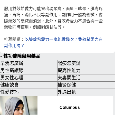
服用雙效希愛力可能會出現頭痛、面紅、眩暈、肌肉疼
痛、背痛、消化不良等副作用。副作用一般為輕微，會
隨藥效的衰減而消退，此外，雙效希愛力不適合與一些
藥物同時使用，例如硝酸甘油等
。
推薦閱讀：
吃雙效希愛力一晚能做幾次？雙效希愛力有
副作用嗎？
性功能障礙用藥品
➠
早洩怎麼辦
陽痿怎麼辦
男性攝護腺
提高性能力
男女性心理
夫妻間生活
健康飲食
補腎保健
性愛技巧
外遇出軌