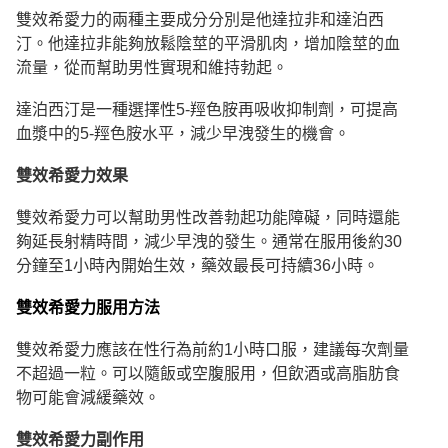
雙效希愛力的兩種主要成分分別是他達拉非和達泊西
汀。他達拉非能夠放鬆陰莖的平滑肌肉，增加陰莖的血
流量，從而幫助男性實現和維持勃起。
達泊西汀是一種選擇性5-羥色胺再吸收抑制劑，可提高
血漿中的5-羥色胺水平，減少早洩發生的機會。
雙效希愛力效
果
雙效希愛力可以幫助男性改善勃起功能障礙，同時還能
夠延長射精時間，減少早洩的發生。通常在服用後約30
分鐘至1小時內開始生效，藥效最長可持續36小時。
雙效希愛力服用方
法
雙效希愛力應該在性行為前約1小時口服，建議每次劑量
不超過一粒。可以隨飯或空腹服用，但飲酒或高脂肪食
物可能會減緩藥效。
雙效希愛力副作
用