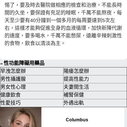
惕了，要及時去醫院做相應的檢查和治療。不能長時
間的久坐，要保證有充足的睡眠，千萬不能熬夜，每
天至少要有40分鐘到一個多月的每周要達到5次左
右，這樣才能夠促進全身的血液循環，加快新陳代謝
的速度，要多喝水，千萬不能憋尿，遠離辛辣刺激性
的食物，飲食以清淡為主。
性功能障礙用藥品
➠
早洩怎麼辦
陽痿怎麼辦
男性攝護腺
提高性能力
男女性心理
夫妻間生活
健康飲食
補腎保健
性愛技巧
外遇出軌