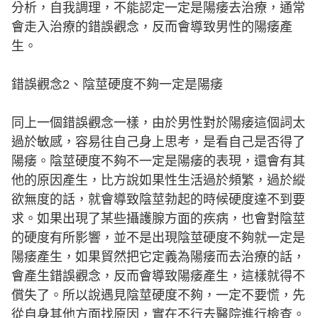
分析，自我調理，不能認定一定是陽痿去治療，通常
會走入治療的錯誤觀念，反而會導致男性的陽痿產
生。
錯誤觀念2、陰莖硬度不夠一定是陽痿
同上一個錯誤觀念一樣，由於男性對於陽痿這個詞太
過於敏感，容易往自己身上思考，是看自己是否得了
陽痿。陰莖硬度不夠不一定是陽痿的表現，還會有其
他的原因產生，比方說如果性生活過於頻繁，過於縱
欲無度的話，就會導致陰莖勃起的時候硬度達不到要
求。如果出現了某些攝護腺方面的疾病，也會對陰莖
的硬度有所影響，並不是出現陰莖硬度不夠就一定是
陽痿產生，如果貿然把它定義為陽痿而去治療的話，
會產生錯誤觀念，反而會導致陽痿產生，這樣就得不
償失了。所以說遇見陰莖硬度不夠，一定不要慌，先
從自身其他方面找原因，實在不行去醫院進行檢查。