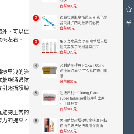
雙效
車
台幣900元
中
有
2
後庭拉珠肛塞情趣玩具 彩色水
0
晶設計肛門刺激調情必備
件
台幣60元
體外，可以促
商
品，
0%左右。
3
狼牙套水晶套 男用陰莖增大增
總
粗夫妻房事高潮延時用品
計
台幣165元
金
額
4
必利勁哪裡買 POXET 60mg
台
治療早洩藥品 持久延時專用網
陽痿早洩的治
幣
購
慰能夠通過陰
0.00
台幣900元
元。
會引起攝護腺
5
超級犀利士100mg,Extra
super tadarise雙效犀利士犀
利士哪裡買
台幣900元
丸能夠正常的
育力的提高。
6
男用助勃起增硬按摩精油 阿拉
伯擠牛奶法配法專用保養油
台幣550元