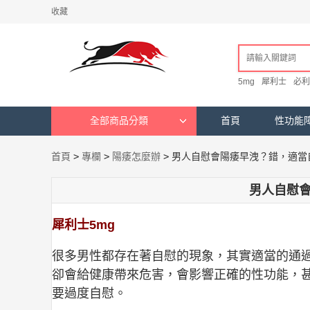
收藏
5mg
犀利士
必利
全部商品分類
首頁
性功能
首頁
>
專欄
>
陽痿怎麼辦
>
男人自慰會陽痿早洩？錯，適當
男人自慰
犀利士5mg
很多男性都存在著自慰的現象，其實適當的通
卻會給健康帶來危害，會影響正確的性功能，
要過度自慰。