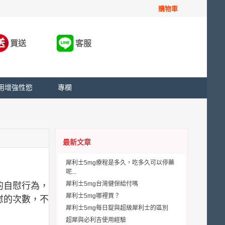
購物車
買送
客服
用增強性慾
專欄
最新文章
犀利士5mg療程是多久，吃多久可以停藥
呢...
犀利士5mg台灣健保給付嗎
的自慰行為，
犀利士5mg哪裡買？
慰的次數，不
犀利士5mg每日錠與超級犀利士的區別
超犀與必利吉使用經驗