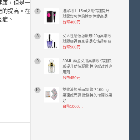
健康，但是一
能的提高。在
7
送犀利士 15ml女用情趣提升
凝露增強性慾達到性愛高潮
炎症。
台幣480元
8
女人性慾低怎麼辦 20g高潮液
凝膠哪裡買享受潮吹情趣用品
台幣500元
9
30ML 勃金女用高潮液 情趣快
感提升助情凝露 性冷感改善專
用劑
台幣450元
10
雙效液態威而鋼 綠P 160mg
果凍威而鋼 壯陽持久增硬效果
好
台幣1000元