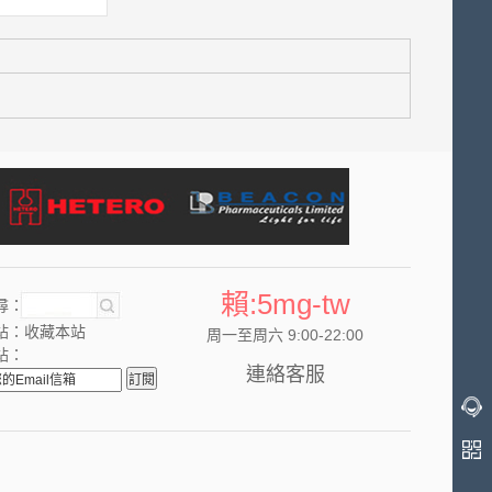
賴:5mg-tw
尋：
站：
收藏本站
周一至周六 9:00-22:00
站：
連絡客服