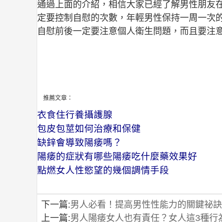
通過上面的介紹，相信大家已經了解男性朋友
定要控制自慰的次數，年輕男性保持一周一次
自慰前後一定要注意個人衛生問題，而且要注
推薦文章：
衣食住行養攝護腺
包皮包莖如何治療和保健
缺鋅會導致陽痿嗎？
陽痿的症狀有哪些陽痿吃什麼藥效果好
點燃女人性慾望的幾個調情手段
下一篇:
男人必看！提高男性性能力的關鍵祕訣
上一篇:
男人陽痿女人也有責任？女人這3種行