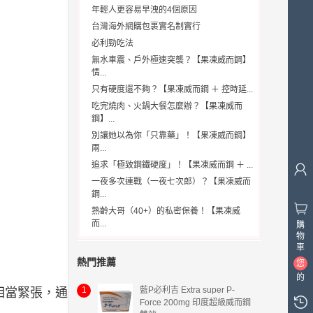
年輕人更容易早洩的4個原因
台灣海外網購包裹實名制實行
必利勁吃法
無水車震、戶外極速突襲？【果凍威而鋼】
情...
只有硬度還不夠？【果凍威而鋼 ＋ 控時延...
吃完燒肉、火鍋大餐怎麼辦？【果凍威而
鋼】...
別讓她以為你「只靠藥」！【果凍威而鋼】
兩...
追求「極致鋼鐵硬度」！【果凍威而鋼 ＋ ...
一夜多次連戰（一夜七次郎）？【果凍威而
鋼...
熟齡大哥（40+）的私密保養！【果凍威
而...
購
物
車
熱門推薦
您
的
1
藍P必利吉 Extra super P-
相當緊張，通
購
Force 200mg 印度超級威而鋼
物