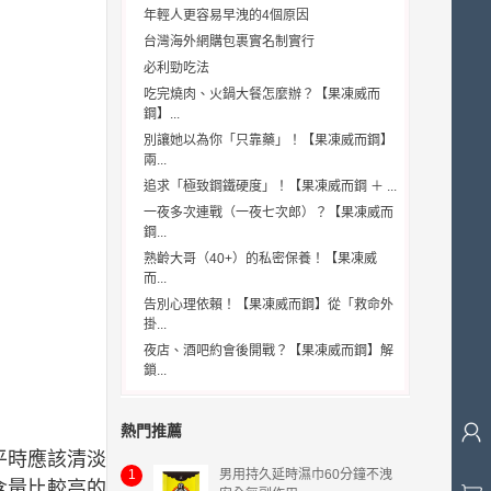
年輕人更容易早洩的4個原因
台灣海外網購包裹實名制實行
必利勁吃法
吃完燒肉、火鍋大餐怎麼辦？【果凍威而
鋼】...
別讓她以為你「只靠藥」！【果凍威而鋼】
兩...
追求「極致鋼鐵硬度」！【果凍威而鋼 ＋ ...
一夜多次連戰（一夜七次郎）？【果凍威而
鋼...
熟齡大哥（40+）的私密保養！【果凍威
而...
告別心理依賴！【果凍威而鋼】從「救命外
掛...
夜店、酒吧約會後開戰？【果凍威而鋼】解
鎖...
熱門推薦
平時應該清淡
1
男用持久延時濕巾60分鐘不洩
含量比較高的