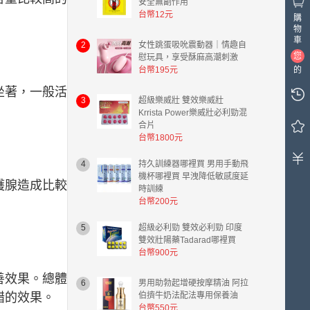
安全無副作用
台幣12元
購
物
車
2
女性跳蛋吸吮震動器｜情趣自
您
慰玩具，享受酥麻高潮刺激
台幣195元
的
購
坐著，一般活
物
3
超級樂威壯 雙效樂威壯
車
Krrista Power樂威壯必利勁混
合片
中
台幣1800元
有
0
4
持久訓練器哪裡買 男用手動飛
件
機杯哪裡買 早洩降低敏感度延
商
護腺造成比較
時訓練
品，
台幣200元
總
計
5
超級必利勁 雙效必利勁 印度
金
雙效壯陽藥Tadarad哪裡買
額
台幣900元
台
善效果。總體
幣
6
男用助勃起增硬按摩精油 阿拉
0.00
錯的效果。
伯擠牛奶法配法專用保養油
元。
台幣550元