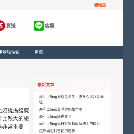
購物車
買送
客服
用增強性慾
專欄
最新文章
犀利士5mg療程是多久，吃多久可以停藥
呢...
犀利士5mg台灣健保給付嗎
比如說攝護腺
犀利士5mg哪裡買？
有比較大的緩
犀利士5mg每日錠與超級犀利士的區別
是非常重要
超犀與必利吉使用經驗