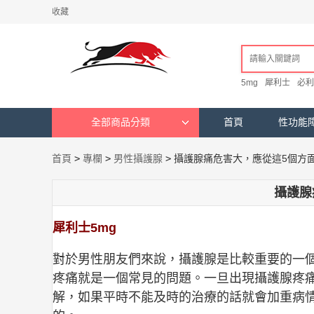
收藏
5mg
犀利士
必利
全部商品分類
首頁
性功能
首頁
>
專欄
>
男性攝護腺
>
攝護腺痛危害大，應從這5個方
攝護腺
犀利士5mg
對於男性朋友們來說，攝護腺是比較重要的一
疼痛就是一個常見的問題。一旦出現攝護腺疼
解，如果平時不能及時的治療的話就會加重病