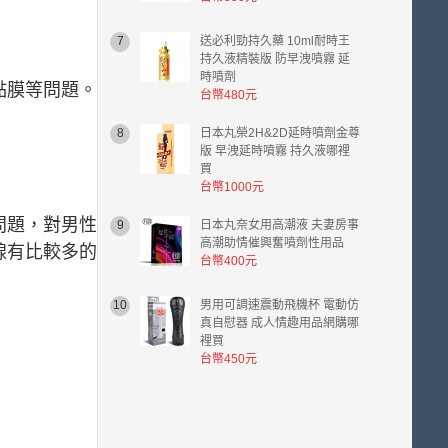
7
送必利勁持久藥 10ml耐時王
持久液精裝版 防早洩噴霧 延
時噴劑
黏膜等問題。
台幣480元
8
日本丸榮2H&2D延時噴劑金尊
版 早洩延時噴霧 持久液哪裡
買
台幣1000元
問題，對男性
9
日本丸奈女用高潮液 夫妻房事
高潮助情催興奮噴劑性用品
腺有比較多的
台幣400元
10
男用可調速震動飛機杯 電動仿
真自慰器 成人情趣用品網購哪
裡買
台幣450元