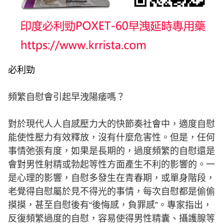
必利勁
頻繁自慰會引起早洩陽痿嗎？
對於現代人人自感壓力大的快節奏社會中，適度自慰
能使性壓力有效釋放，沒有什麼危害性。但是，任何
事情弛張有度，如果是長期的，過度頻繁的自慰還是
會對男性射精或勃起等性方面產生不利的影響的。一
是心理的影響，自慰多發生在青春期，或單身階段，
老覺得自慰屬於見不得光的事情，每次自慰都是偷偷
摸摸，甚至自慰後有“後悔感，負罪感”。專家指出，
反復頻繁過度的自慰，容易使得男性精囊、攝護腺等