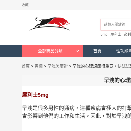
收藏
5mg
犀利士
必利
全部商品分類
首頁
性功能
首頁
>
專欄
>
早洩怎麼辦
>
早洩的心理調節很重要，快試試
早洩的心理
犀利士5mg
早洩是很多男性的通病，這種疾病會極大的打
會影響到他們的工作和生活。因此，對於早洩