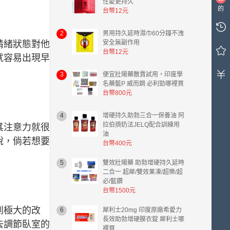
性愛更持久
的
台幣12元
購
物
2
男用持久延時濕巾60分鐘不洩
車
情緒狀態對他
安全無副作用
中
台幣12元
就容易出現早
有
0
3
便宜壯陽藥散賣試用，印度學
件
名藥藍P 威而鋼 必利勁哪裡買
商
台幣800元
品，
總
4
增硬持久助勃三合一保養油 阿
計
拉伯擠奶法JELQ配合訓練用
其注意力就很
金
油
說，倘若想要
額
台幣400元
台
幣
5
雙效壯陽藥 助勃增硬持久延時
二合一 超犀/雙效果凍/超樂/超
0.00
必/藍鑽
元。
台幣1500元
到極大的改
6
犀利士20mg 印度原廠希愛力
長效助勃增硬膜衣錠 犀利士哪
去調節臥室的
裡買