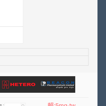
賴:5mg-tw
尋：