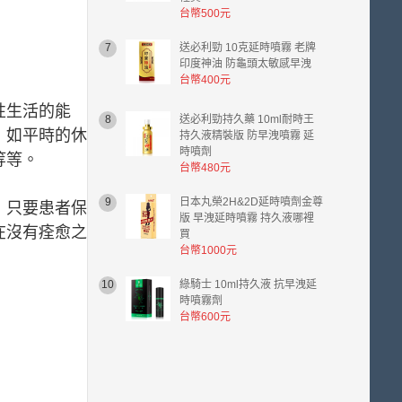
台幣500元
7
送必利勁 10克延時噴霧 老牌
印度神油 防龜頭太敏感早洩
台幣400元
性生活的能
8
送必利勁持久藥 10ml耐時王
，如平時的休
持久液精裝版 防早洩噴霧 延
時噴劑
等等。
台幣480元
9
日本丸榮2H&2D延時噴劑金尊
，只要患者保
版 早洩延時噴霧 持久液哪裡
在沒有痊愈之
買
台幣1000元
10
綠騎士 10ml持久液 抗早洩延
時噴霧劑
台幣600元