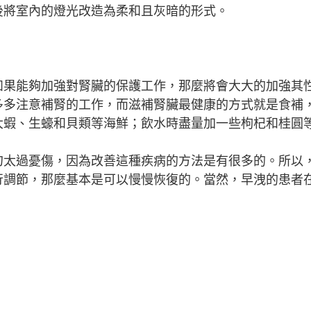
後將室內的燈光改造為柔和且灰暗的形式。
如果能夠加強對腎臟的保護工作，那麼將會大大的加強其
多多注意補腎的工作，而滋補腎臟最健康的方式就是食補
大蝦、生蠔和貝類等海鮮；飲水時盡量加一些枸杞和桂圓
勿太過憂傷，因為改善這種疾病的方法是有很多的。所以
行調節，那麼基本是可以慢慢恢復的。當然，早洩的患者
。