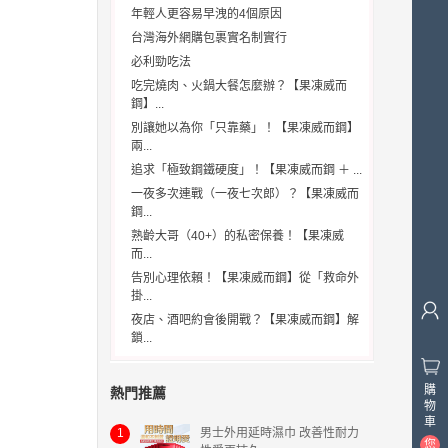
年輕人更容易早洩的4個原因
台灣海外網購包裹實名制實行
必利勁吃法
吃完燒肉、火鍋大餐怎麼辦？【果凍威而
鋼】...
別讓她以為你「只靠藥」！【果凍威而鋼】
兩...
追求「極致鋼鐵硬度」！【果凍威而鋼 ＋ ...
一夜多次連戰（一夜七次郎）？【果凍威而
鋼...
熟齡大哥（40+）的私密保養！【果凍威
而...
告別心理依賴！【果凍威而鋼】從「救命外
掛...
夜店、酒吧約會後開戰？【果凍威而鋼】解
鎖...
購
熱門推薦
物
車
1
男士外用延時濕巾 改善性耐力
您