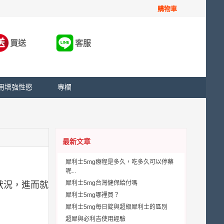
購物車
買送
客服
用增強性慾
專欄
最新文章
犀利士5mg療程是多久，吃多久可以停藥
呢...
犀利士5mg台灣健保給付嗎
狀況，進而就
犀利士5mg哪裡買？
犀利士5mg每日錠與超級犀利士的區別
超犀與必利吉使用經驗