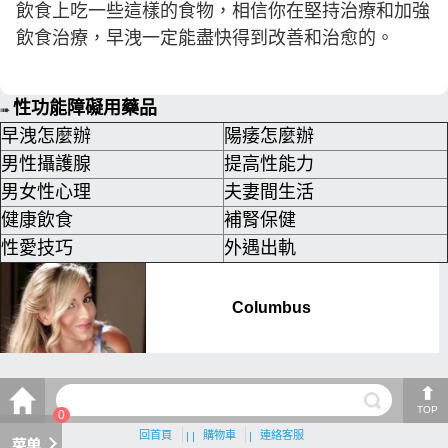
飲食上吃一些這樣的食物，相信你在堅持治療和加強
飲食治療，早洩一定能盡快得到改善和治愈的。
性功能障礙用藥品
➠
早洩怎麼辦
陽痿怎麼辦
男性攝護腺
提高性能力
男女性心理
夫妻間生活
健康飲食
補腎保健
性愛技巧
外遇出軌
TOP
0
回首頁
| |
購物車
|
連絡客服