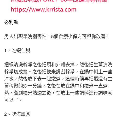
必利勁
男人出現早洩別害怕，5個食療小偏方可幫你改善！
1、吃蝦仁粥
把蝦清洗幹凈之後把頭和外殼去掉，然後把生薑清洗
幹凈切成絲。之後把粳米調戲幹凈，在鍋中倒上一些
清水，然後放下去一起燉煮，這個時候再把蝦還有生
薑稍微的炒一分鐘，之後在放在鍋中和粳米一直煮
熟，煮到粳米熟透之後，在放上一些調料進行調味就
可以了。
2、吃海蠣粥