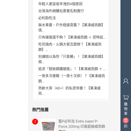
年輕人更容易早洩的4個原因
台灣海外網購包裹實名制實行
必利勁吃法
無水車震、戶外極速突襲？【果凍威而鋼】
情...
只有硬度還不夠？【果凍威而鋼 ＋ 控時延...
吃完燒肉、火鍋大餐怎麼辦？【果凍威而
鋼】...
別讓她以為你「只靠藥」！【果凍威而鋼】
兩...
追求「極致鋼鐵硬度」！【果凍威而鋼 ＋ ...
一夜多次連戰（一夜七次郎）？【果凍威而
鋼...
熟齡大哥（40+）的私密保養！【果凍威
而...
購
物
熱門推薦
車
您
1
藍P必利吉 Extra super P-
的
Force 200mg 印度超級威而鋼