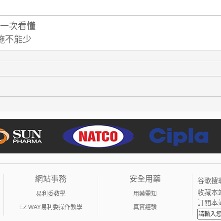
一次看懂
施不能少
網站事務
安全用藥
谷歌搜
收藏本
易利委教學
用藥需知
訂閱本
EZ WAY易利委操作教學
真實經驗