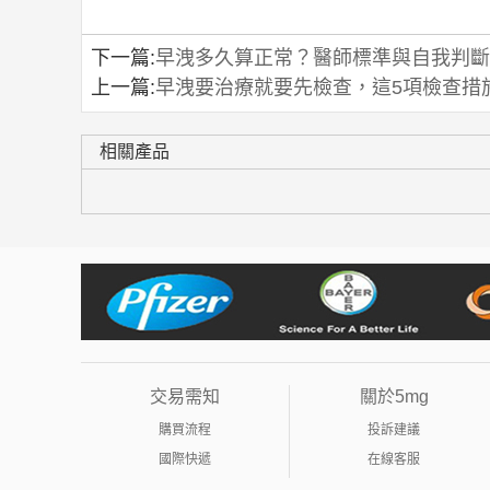
下一篇:
早洩多久算正常？醫師標準與自我判斷
上一篇:
早洩要治療就要先檢查，這5項檢查措
相關產品
交易需知
關於5mg
購買流程
投訴建議
國際快遞
在線客服