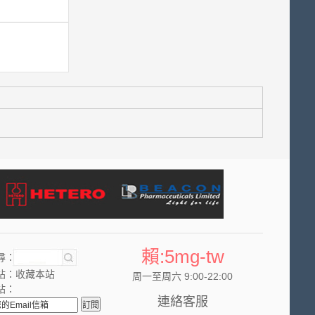
賴:5mg-tw
尋：
站：
收藏本站
周一至周六 9:00-22:00
站：
連絡客服