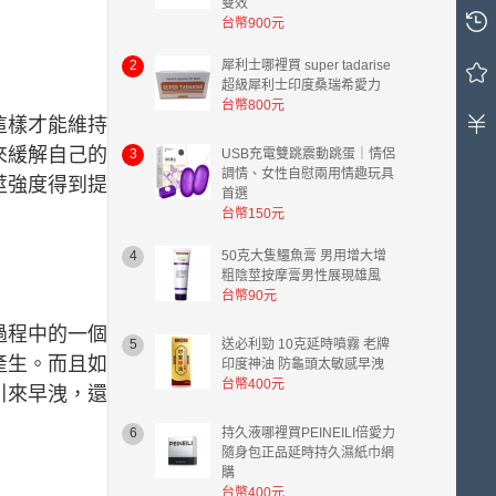
雙效
購
台幣900元
物
車
2
犀利士哪裡買 super tadarise
中
超級犀利士印度桑瑞希愛力
有
台幣800元
0
這樣才能維持
件
來緩解自己的
3
USB充電雙跳震動跳蛋｜情侶
商
調情、女性自慰兩用情趣玩具
莖強度得到提
品，
首選
總
台幣150元
計
金
4
50克大隻鱷魚膏 男用增大增
額
粗陰莖按摩膏男性展現雄風
台
台幣90元
幣
過程中的一個
0.00
5
送必利勁 10克延時噴霧 老牌
元。
產生。而且如
印度神油 防龜頭太敏感早洩
台幣400元
引來早洩，還
6
持久液哪裡買PEINEILI倍愛力
隨身包正品延時持久濕紙巾網
購
台幣400元