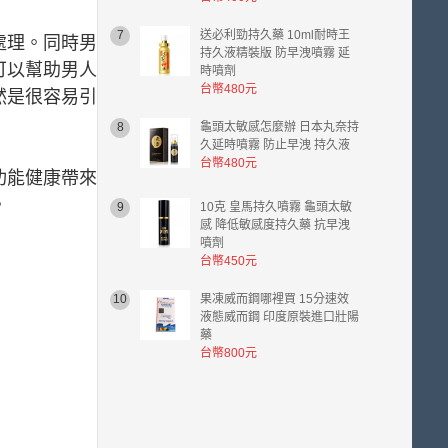
7
送必利勁持久藥 10ml耐時王
處理。同時男
持久液精裝版 防早洩噴霧 延
可以幫助男人
時噴劑
台幣480元
然是很容易引
8
龜頭太敏感怎麼辦 日本丸奈持
久延時噴霧 防止早洩 持久液
台幣480元
功能健康帶來
。
9
10克 皇馬持久噴霧 龜頭太敏
感 降低敏感度持久藥 抗早洩
噴劑
台幣450元
10
果凍威而鋼哪裡買 15分速效
液態威而鋼 印度原裝進口壯陽
藥
台幣800元