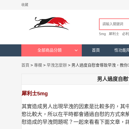
收藏
5mg
犀利士
必利
全部商品分類
首頁
性功能
首頁
>
專欄
>
早洩怎麼辦
>
男人過度自慰會導致早洩，教你
男人過度自慰
犀利士5mg
其實造成男人出現早洩的因素是比較多的，其
慾比較大，所以在平時都會通過自慰的方式來
慰造成的早洩問題呢？一起來看看下面文章，