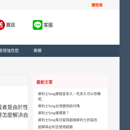
購物車
買送
客服
用增強性慾
專欄
最新文章
犀利士5mg療程是多久，吃多久可以停藥
呢...
犀利士5mg台灣健保給付嗎
或者是由於性
犀利士5mg哪裡買？
要怎麼解決自
犀利士5mg每日錠與超級犀利士的區別
超犀與必利吉使用經驗