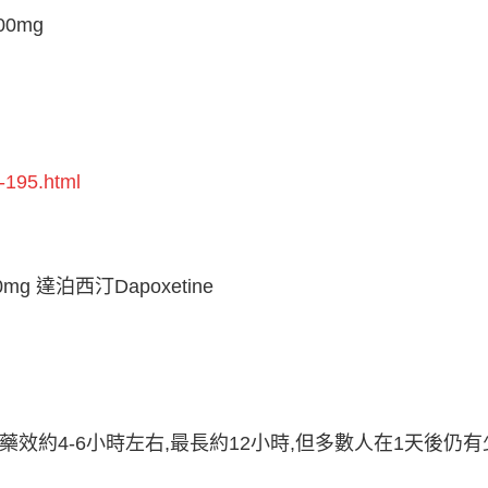
00mg
-195.html
0mg 達泊西汀Dapoxetine
效約4-6小時左右,最長約12小時,但多數人在1天後仍有