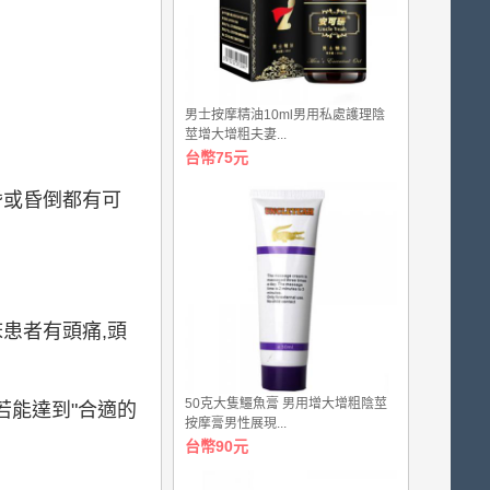
男士按摩精油10ml男用私處護理陰
莖增大增粗夫妻...
台幣75元
昏或昏倒都有可
患者有頭痛,頭
50克大隻鱷魚膏 男用增大增粗陰莖
若能達到"合適的
按摩膏男性展現...
台幣90元