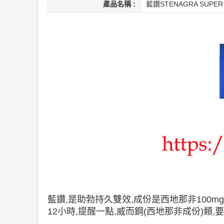
產品名稱 :
藍鑽STENAGRA SU
藍鑽,是助勃持久雙效,成份是西地那非100mg
12小時,提醒一點,威而鋼(西地那非成份)類