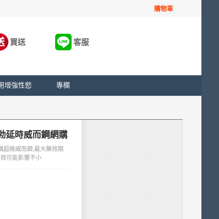
購物車
買送
客服
用增強性慾
專欄
鋼助勃延時威而鋼網購
也稱超級威而鋼,最大藥效期
則藥效可能影響不小