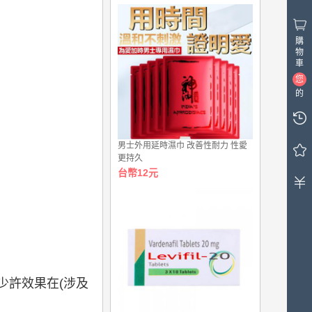
購
物
車
您
的
購
物
車
男士外用延時濕巾 改善性耐力 性愛
中
更持久
有
台幣12元
0
件
商
品，
總
計
金
額
少許效果在(涉及
台
幣