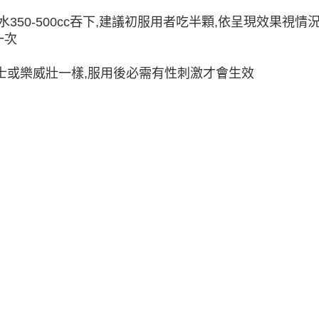
水350-500cc吞下,建議初服用者吃半顆,依呈現效果視情
一次
利士或樂威壯一樣,服用後必需有性刺激才會生效