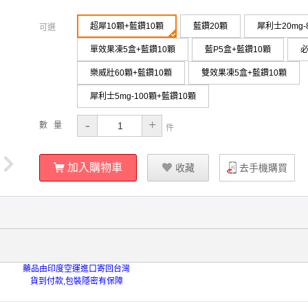
超犀10顆+藍鑽10顆
藍鑽20顆
犀利士20mg-
可選
單效果凍5盒+藍鑽10顆
藍P5盒+藍鑽10顆
必
樂威壯60顆+藍鑽10顆
雙效果凍5盒+藍鑽10顆
犀利士5mg-100顆+藍鑽10顆
-
+
數 量
件
ŭ
加入購物車
Ū
收藏
去手機購買
藥品由印度空運進口寄回台灣
貨到付款,包裝隱密有保障