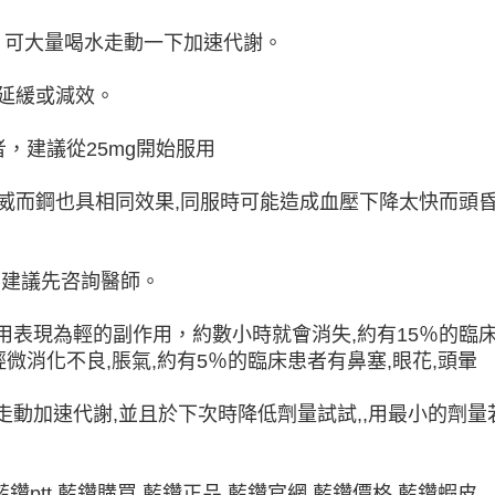
，可大量喝水走動一下加速代謝。
果延緩或減效。
者，建議從25mg開始服用
效,威而鋼也具相同效果,同服時可能造成血壓下降太快而頭
,建議先咨詢醫師。
用表現為輕的副作用，約數小時就會消失,約有15％的臨床
輕微消化不良,脹氣,約有5％的臨床患者有鼻塞,眼花,頭暈
走動加速代謝,並且於下次時降低劑量試試,,用最小的劑量
鑽ptt,藍鑽購買,藍鑽正品,藍鑽官網,藍鑽價格,藍鑽蝦皮