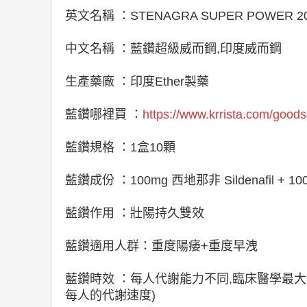
英文名稱 ：STENAGRA SUPER POWER 2
中文名稱 ：藍鑽超級威而鋼,印度威而鋼
生產藥廠 ：印度Ether製藥
藍鑽哪裡買 ：
https://www.krrista.com/goods
藍鑽規格 ：1盒10顆
藍鑽成份 ：100mg 西地那非 Sildenafil + 10
藍鑽作用 ：壯陽持久雙效
藍鑽適用人群：重度陽痿+重度早洩
藍鑽時效 ：每人代謝能力不同,臨床醫學最大藥
每人的代謝速度)