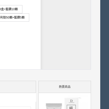
8盒+藍鑽10顆
利勁50顆+藍鑽5顆
熱賣商品