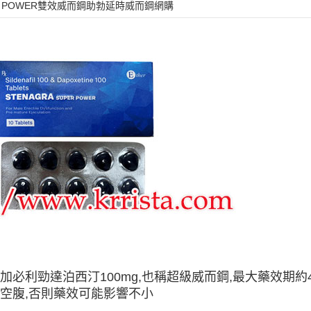
PER POWER雙效威而鋼助勃延時威而鋼網購
加必利勁達泊西汀100mg,也稱超級威而鋼,最大藥效期約4
,要空腹,否則藥效可能影響不小