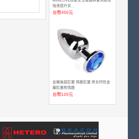
MINILOVE微愛女性凝露興奮快感增
強液提升女...
台幣450元
金屬後庭肛塞 情趣肛塞 男女同性金
屬肛塞栓情趣
台幣120元