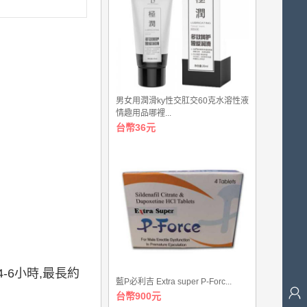
男女用潤滑ky性交肛交60克水溶性液
情趣用品哪裡...
台幣36元
-6小時,最長約
藍P必利吉 Extra super P-Forc...
台幣900元