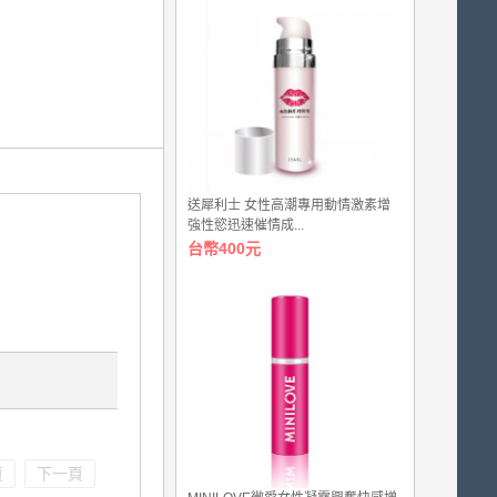
送犀利士 女性高潮專用動情激素增
強性慾迅速催情成...
台幣400元
頁
下一頁