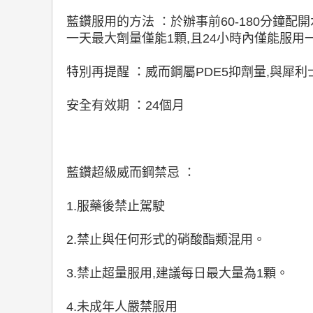
藍鑽服用的方法 ：於辦事前60-180分鐘配開
一天最大劑量僅能1顆,且24小時內僅能服用
特別再提醒 ：威而鋼屬PDE5抑劑量,與犀
安全有效期 ：24個月
藍鑽超級威而鋼禁忌 ：
1.服藥後禁止駕駛
2.禁止與任何形式的硝酸酯類混用。
3.禁止超量服用,建議每日最大量為1顆。
4.未成年人嚴禁服用