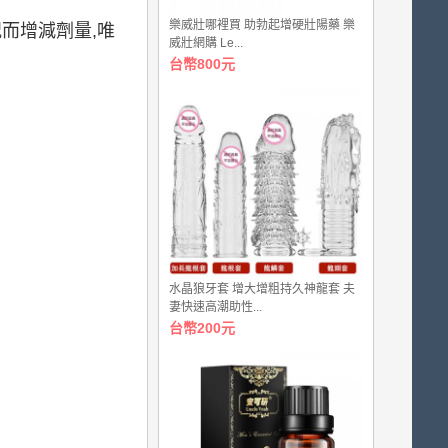
0.00
樂威壯哪裡買 助勃起增硬壯陽藥 樂
元。
況而增減劑量,唯
威壯網購 Le...
台幣800元
水晶狼牙套 增大增粗持久神龍套 夫
妻快速高潮助性...
台幣200元