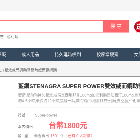
吉
必利勁
障礙
成人用品
持久延時噴劑
按摩增硬膏
女
POWER雙效威而鋼助勃延時威而鋼網購
藍鑽STENAGRA SUPER POWER雙效威而
藍鑽,是助勃持久雙效,成份是西地那非100mg加必利勁達泊西汀100mg,
約4-6小時,最長約12小時,提醒一點,威而鋼(西地那非成份)類,要空腹,否
貨號：
Super-power
台幣1800元
本店價格
銷 量
最近售出
1601
件
（
已有 0 人評價
）