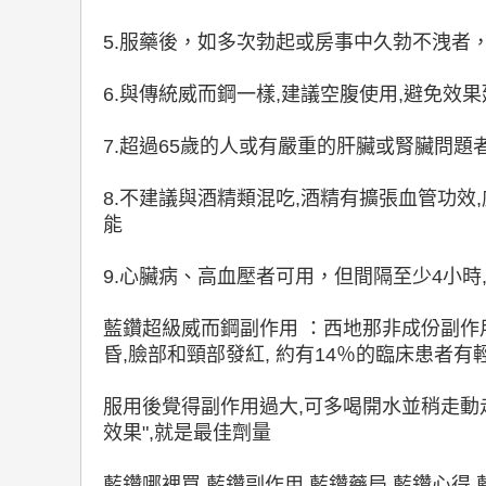
5.服藥後，如多次勃起或房事中久勃不洩者
6.與傳統威而鋼一樣,建議空腹使用,避免效
7.超過65歲的人或有嚴重的肝臟或腎臟問題
8.不建議與酒精類混吃,酒精有擴張血管功
能
9.心臟病、高血壓者可用，但間隔至少4小時
藍鑽超級威而鋼副作用 ：西地那非成份副作
昏,臉部和頸部發紅, 約有14％的臨床患者有
服用後覺得副作用過大,可多喝開水並稍走動
效果",就是最佳劑量
藍鑽哪裡買,藍鑽副作用,藍鑽藥局,藍鑽心得,藍