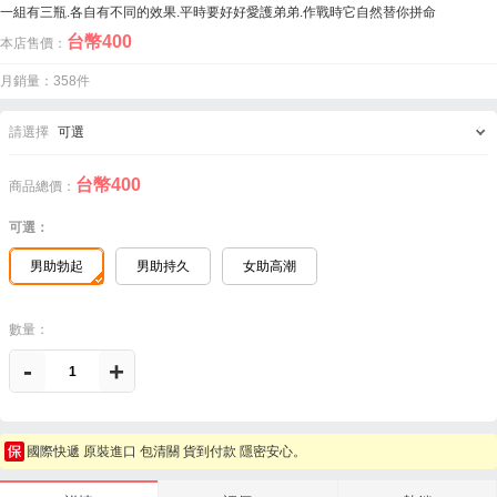
一組有三瓶.各自有不同的效果.平時要好好愛護弟弟.作戰時它自然替你拼命
台幣
400
本店售價：
月銷量：358件
請選擇
可選
台幣
400
商品總價：
可選：
男助勃起
男助持久
女助高潮
數量：
-
+
國際快遞 原裝進口 包清關 貨到付款 隱密安心。