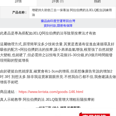
評價
熱銷
詳情
(0)
增硬持久助勃三合一保養油 阿拉伯擠奶法JELQ配合訓練用
产品名称 :
油
藥品由印度空運寄回台灣
貨到付款,隱密有保障
此產品是專為搭配如JELQ阿拉伯擠奶法等陰莖按摩法才有效
這屬物理方式,原理簡單沒多少技術含量.其實是透過有促進血液循環及好
吸收的配方+阿拉伯擠奶法的按摩,讓小弟弟血氣增強,根莖強了自然就變
大變粗,也就硬了,但必需持之以恒每天花個15-30分鐘,約3個月時間能發
現明顯的堅挺增長
由於硬挺自然就撐直,確實會有1-3cm的增長,但若想像廣告常說的增加2
吋.3吋.別想太多.除非我這賣家親眼所見.不然我自己都不信,我會建議去做
增長手術吧
商品連結 :
https://
www.krrista.com
/goods-146.html
真人示範教學 阿拉伯擠奶法 JELQ陰莖增大增粗壯陽按摩術
一組有三瓶 (持久 增硬 按摩養護)