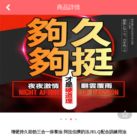
商品詳情
增硬持久助勃三合一保養油 阿拉伯擠奶法JELQ配合訓練用油