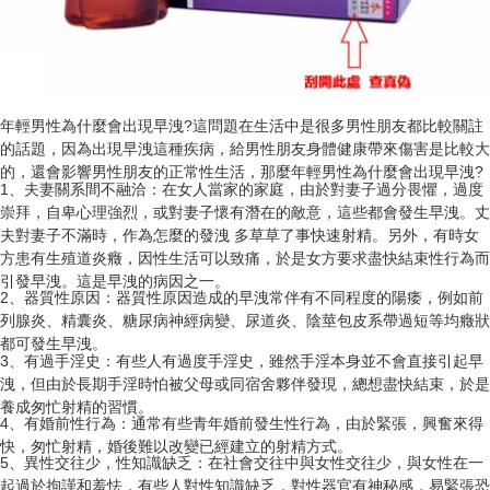
年輕男性為什麼會出現早洩?這問題在生活中是很多男性朋友都比較關註
的話題，因為出現早洩這種疾病，給男性朋友身體健康帶來傷害是比較大
的，還會影響男性朋友的正常性生活，那麼年輕男性為什麼會出現早洩?
1、夫妻關系間不融洽：在女人當家的家庭，由於對妻子過分畏懼，過度
崇拜，自卑心理強烈，或對妻子懷有潛在的敵意，這些都會發生早洩。丈
夫對妻子不滿時，作為怎麼的發洩 多草草了事快速射精。另外，有時女
方患有生殖道炎癥，因性生活可以致痛，於是女方要求盡快結束性行為而
引發早洩。這是早洩的病因之一。
2、器質性原因：器質性原因造成的早洩常伴有不同程度的陽痿，例如前
列腺炎、精囊炎、糖尿病神經病變、尿道炎、陰莖包皮系帶過短等均癥狀
都可發生早洩。
3、有過手淫史：有些人有過度手淫史，雖然手淫本身並不會直接引起早
洩，但由於長期手淫時怕被父母或同宿舍夥伴發現，總想盡快結束，於是
養成匆忙射精的習慣。
4、有婚前性行為：通常有些青年婚前發生性行為，由於緊張，興奮來得
快，匆忙射精，婚後難以改變已經建立的射精方式。
5、異性交往少，性知識缺乏：在社會交往中與女性交往少，與女性在一
起過於拘謹和羞怯，有些人對性知識缺乏，對性器官有神秘感，易緊張恐