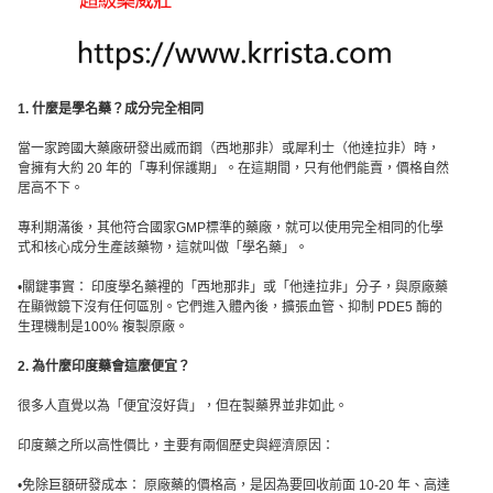
1. 什麼是學名藥？成分完全相同
當一家跨國大藥廠研發出威而鋼（西地那非）或犀利士（他達拉非）時，
會擁有大約 20 年的「專利保護期」。在這期間，只有他們能賣，價格自然
居高不下。
專利期滿後，其他符合國家GMP標準的藥廠，就可以使用完全相同的化學
式和核心成分生產該藥物，這就叫做「學名藥」。
•關鍵事實： 印度學名藥裡的「西地那非」或「他達拉非」分子，與原廠藥
在顯微鏡下沒有任何區別。它們進入體內後，擴張血管、抑制 PDE5 酶的
生理機制是100% 複製原廠。
2. 為什麼印度藥會這麼便宜？
很多人直覺以為「便宜沒好貨」，但在製藥界並非如此。
印度藥之所以高性價比，主要有兩個歷史與經濟原因：
•免除巨額研發成本： 原廠藥的價格高，是因為要回收前面 10-20 年、高達