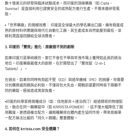
數十億美元的研發與臨床試驗成本。而印度的頂級藥廠（如 Cipla、
Sunrise）是直接利用已證實安全的成熟配方進行生產，不需承擔研發風
險。
•「世界藥廠」的規模效應： 印度是全球最大的學名藥出口國，擁有極度成
熟的原材料供應鏈與現代化自動化工廠，其生產成本自然能壓到最低，並
將利潤直接回饋給全球消費者。
3. 印度的「雙效」進化：原廠做不到的創新
如果印度只是單純模仿，那它不會在不舉與早洩市場上獲得如此高的統治
地位。印度藥廠最偉大的創新，在於開發出了「雙效錠（2-in-1
Tablets）」。
在過去，如果你同時有勃起不堅（ED）與過早繳械（PE）的困擾，你需要
分別購買威而鋼與必利勁，不僅荷包大失血，開戰前還要同時吞下兩顆不
同的藥錠，極易造成胃部負擔。
•印度的科學家將兩種成分（如：伐地那非＋達泊西汀）經過精密的物理配
比，融合在同一顆藥錠中（如 KRRISTA POWER）。這不僅大幅降低了服
用難度，更透過複合配方，讓兩種藥效在體內產生協同作用，帶來原廠單
一配方無法比擬的「持久＋鋼鐵」雙重體驗。
4. 如何在 krrista.com 安全選購？