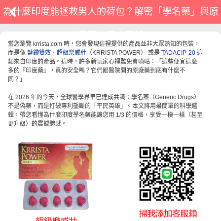
為什麼印度能拯救男人的荷包？解密「學名藥」與原
廠藥的四大真相
當您瀏覽 krrista.com 時，您會發現這裡提供的產品並非大眾熟知的包裝，
而是像
藍鑽雙效
、
超級樂威壯
（KRRISTA POWER） 或是
TADACIP-20
這
類來自印度的產品。這時，許多新玩家心裡難免會嘀咕：「這些便宜這麼
多的『印度藥』，真的安全嗎？它們跟醫院開的原廠藥到底有什麼不
同？」
在 2026 年的今天，全球醫學界早已達成共識：學名藥（Generic Drugs）
不是偽藥，而是打破專利壟斷的「平民英雄」。本文將用最簡單的科學邏
輯，帶您看懂為什麼印度學名藥能讓您用 1/3 的價格，享受一模一樣（甚至
更升級）的震撼體感。