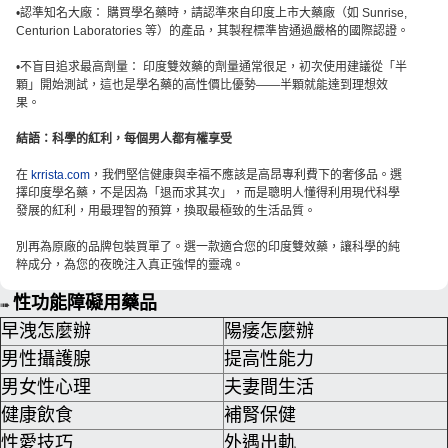
•認準知名大廠： 購買學名藥時，請認準來自印度上市大藥廠（如 Sunrise,
Centurion Laboratories 等）的產品，其製程標準皆通過嚴格的國際認證。
•不盲目追求最高劑量： 印度雙效藥的劑量通常很足，初次使用建議從「半
顆」開始測試，這也是學名藥的高性價比優勢——半顆就能達到理想效
果。
結語：科學的紅利，每個男人都有權享受
在
krrista.com
，我們堅信健康與幸福不應該是高昂專利費下的奢侈品。選
擇印度學名藥，不是因為「退而求其次」，而是聰明人懂得利用現代科學
發展的紅利，用最理智的預算，換取最極致的生活品質。
別再為原廠的品牌包裝買單了。選一款適合您的印度雙效藥，讓科學的純
粹成分，為您的夜晚注入真正強悍的靈魂。
性功能障礙用藥品
➠
早洩怎麼辦
陽痿怎麼辦
男性攝護腺
提高性能力
男女性心理
夫妻間生活
健康飲食
補腎保健
性愛技巧
外遇出軌