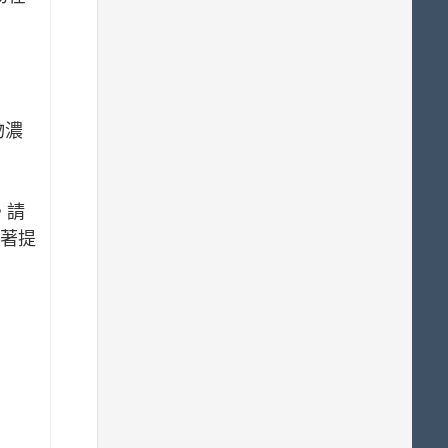
物濃
。請
著提