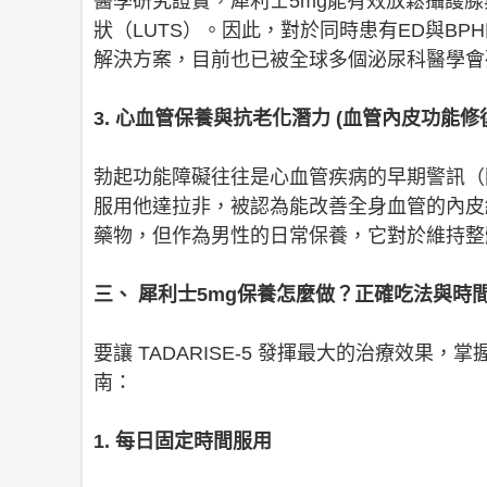
醫學研究證實，犀利士5mg能有效放鬆攝護
狀（LUTS）。因此，對於同時患有ED與BPH
解決方案，目前也已被全球多個泌尿科醫學會
3. 心血管保養與抗老化潛力 (血管內皮功能修
勃起功能障礙往往是心血管疾病的早期警訊（
服用他達拉非，被認為能改善全身血管的內皮
藥物，但作為男性的日常保養，它對於維持整
三、 犀利士5mg保養怎麼做？正確吃法與時
要讓 TADARISE-5 發揮最大的治療效
南：
1. 每日固定時間服用