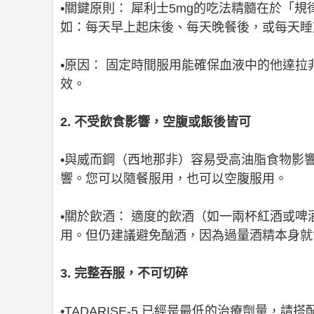
•關鍵原則： 犀利士5mg的吃法精髓在於「
如：每天早上起床後、每天晚餐後，或每天睡
•原因： 固定時間服用能確保血液中的他達
效。
2. 不受飲食影響，空腹或飯後皆可
•與威而鋼（西地那非）容易受高油脂食物影
響。您可以隨餐服用，也可以空腹服用。
•關於飲酒： 適度的飲酒（如一兩杯紅酒或啤
用。但仍建議避免酗酒，因為過量酒精本身就
3. 完整吞服，不可切碎
•TADARISE-5 已經是最低的治療劑量