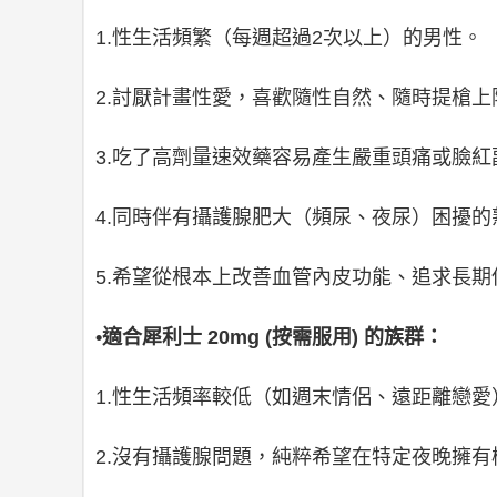
1.性生活頻繁（每週超過2次以上）的男性。
2.討厭計畫性愛，喜歡隨性自然、隨時提槍上
3.吃了高劑量速效藥容易產生嚴重頭痛或臉
4.同時伴有攝護腺肥大（頻尿、夜尿）困擾的
5.希望從根本上改善血管內皮功能、追求長期
•適合犀利士 20mg (按需服用) 的族群：
1.性生活頻率較低（如週末情侶、遠距離戀
2.沒有攝護腺問題，純粹希望在特定夜晚擁