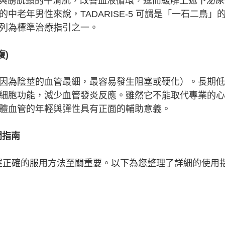
腺與膀胱頸的平滑肌，改善血液循環，進而緩解上述下泌尿
的中老年男性來說，TADARISE-5 可謂是「一石二鳥」
列為標準治療指引之一。
復)
因為陰莖的血管最細，最容易發生阻塞或硬化）。長期低
細胞功能，減少血管發炎反應。雖然它不能取代專業的心
體血管的年輕與彈性具有正面的輔助意義。
間指南
果，掌握正確的服用方法至關重要。以下為您整理了詳細的使用