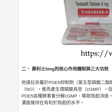
二、 犀利士5mg的核心作用機制與三大功效
他達拉非屬於PDE5抑制劑（第五型磷酸二
（NO），進而產生環磷酸鳥苷（cGMP）
PDE5這種酵素會分解cGMP，導致勃起消退
濃度維持在有利於勃起的水平。