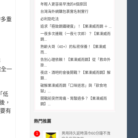
年輕人更容易早洩的4個原因
台灣海外網購包裹實名制實行
的多重
必利勁吃法
追求「極致鋼鐵硬度」！【果凍威而鋼 ＋ ...
一夜多次連戰（一夜七次郎）？【果凍威而
鋼...
熟齡大哥（40+）的私密保養！【果凍威
而...
告別心理依賴！【果凍威而鋼】從「救命外
非
掛...
完全一
夜店、酒吧約會後開戰？【果凍威而鋼】解
鎖...
破解果凍威而鋼「口味迷思」與「飲食地
獄」...
「低
開戰前突然胃痛、胃酸過多？【果凍威而
後，
鋼】...
要有
熱門推薦
1
男用持久延時濕巾60分鐘不洩