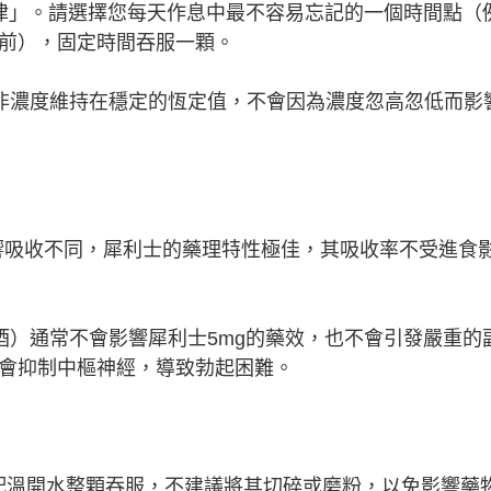
規律」。請選擇您每天作息中最不容易忘記的一個時間點（
前），固定時間吞服一顆。
拉非濃度維持在穩定的恆定值，不會因為濃度忽高忽低而影
響吸收不同，犀利士的藥理特性極佳，其吸收率不受進食
酒）通常不會影響犀利士5mg的藥效，也不會引發嚴重的
會抑制中樞神經，導致勃起困難。
，請搭配溫開水整顆吞服，不建議將其切碎或磨粉，以免影響藥