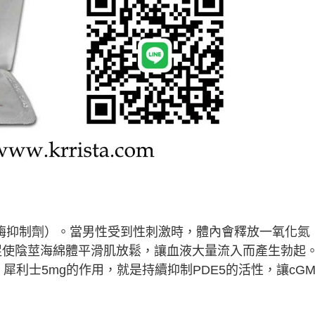
酯酶抑制劑）。當男性受到性刺激時，體內會釋放一氧化氮
，促使陰莖海綿體平滑肌放鬆，讓血液大量流入而產生勃起
。犀利士5mg的作用，就是持續抑制PDE5的活性，讓cGM