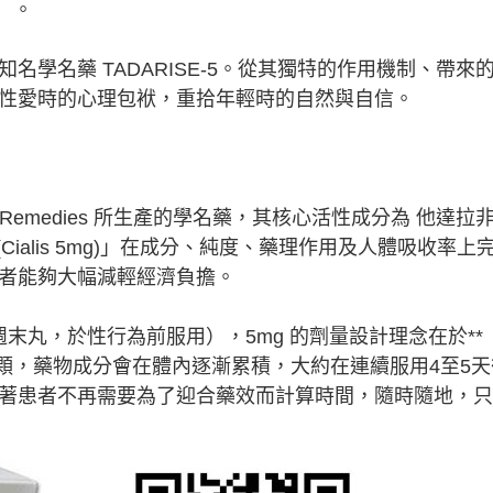
5）。
學名藥 TADARISE-5。從其獨特的作用機制、帶來
性愛時的心理包袱，重拾年輕時的自然與自信。
ise Remedies 所生產的學名藥，其核心活性成分為 他達拉
日錠 (Cialis 5mg)」在成分、純度、藥理作用及人體吸收率上
者能夠大幅減輕經濟負擔。
末丸，於性行為前服用），5mg 的劑量設計理念在於**
顆，藥物成分會在體內逐漸累積，大約在連續服用4至5天
著患者不再需要為了迎合藥效而計算時間，隨時隨地，只