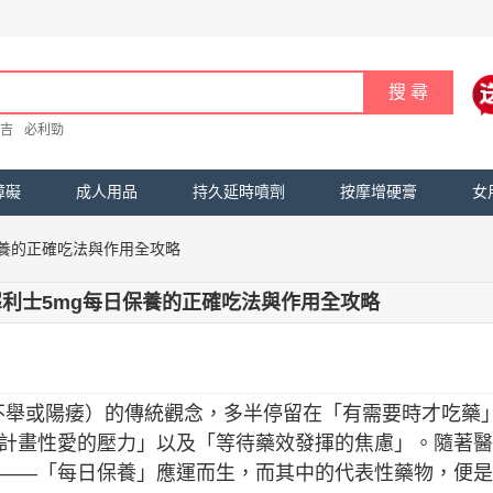
吉
必利勁
障礙
成人用品
持久延時噴劑
按摩增硬膏
女
保養的正確吃法與作用全攻略
利士5mg每日保養的正確吃法與作用全攻略
不舉或陽痿）的傳統觀念，多半停留在「有需要時才吃藥
計畫性愛的壓力」以及「等待藥效發揮的焦慮」。隨著醫
——「每日保養」應運而生，而其中的代表性藥物，便是