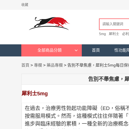
收藏
5mg
犀利士
必利
全部商品分類
首頁
性功能
首頁
>
專欄
>
藥品專欄
>
告別不舉焦慮，犀利士5mg每日
告別不舉焦慮，犀
犀利士5mg
在過去，治療男性勃起功能障礙（ED，俗稱
按需服用模式。然而，這種模式往往伴隨著「
進步與臨床經驗的累積，一種全新的治療概念