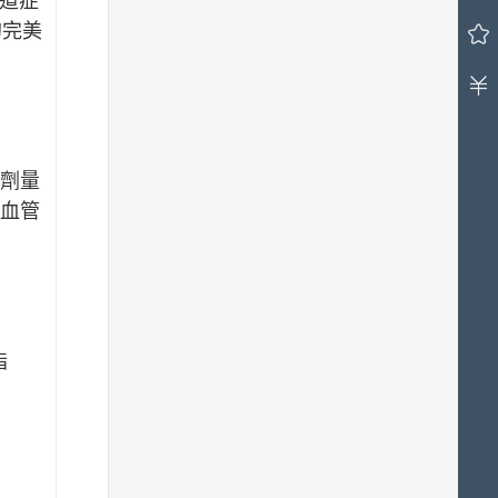
道症
車
的完美
中
有
0
件
商
品，
總
劑量
計
血管
金
額
台
幣
0.00
元。
指