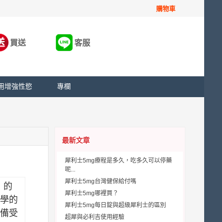
購物車
買送
客服
用增強性慾
專欄
最新文章
犀利士5mg療程是多久，吃多久可以停藥
呢...
犀利士5mg台灣健保給付嗎
」的
犀利士5mg哪裡買？
學的
犀利士5mg每日錠與超級犀利士的區別
備受
超犀與必利吉使用經驗