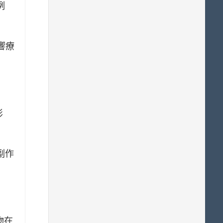
例
響療
影
副作
物在