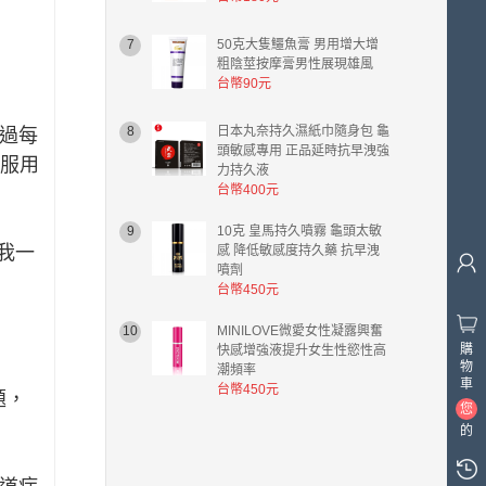
7
50克大隻鱷魚膏 男用增大增
粗陰莖按摩膏男性展現雄風
台幣90元
8
日本丸奈持久濕紙巾隨身包 龜
過每
頭敏感專用 正品延時抗早洩強
服用
力持久液
台幣400元
9
10克 皇馬持久噴霧 龜頭太敏
我一
感 降低敏感度持久藥 抗早洩
噴劑
台幣450元
10
MINILOVE微愛女性凝露興奮
購
快感增強液提升女生性慾性高
物
潮頻率
車
台幣450元
題，
您
的
購
物