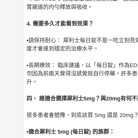
胃腸道的均勻釋放與吸收。
4. 需要多久才能看到效果？
•請保持耐心： 犀利士每日錠不是一吃立刻見
度才會達到穩定的治療水平。
•長期療效： 臨床建議，以「每日錠」作為E
勿因為前兩天覺得沒感覺就自行停藥。許多患
升。
四、 誰適合選擇犀利士5mg？與20mg有何
很多患者會猶豫，到底該買 5mg 還是 20m
•適合犀利士 5mg (每日錠) 的族群：