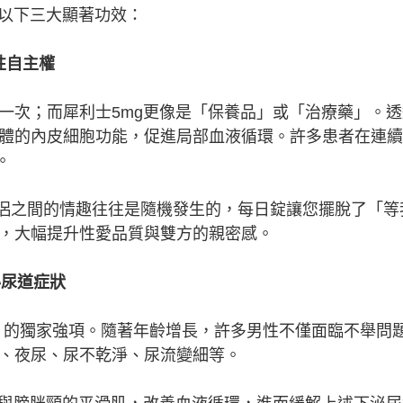
來以下三大顯著功效：
性自主權
一次；而犀利士5mg更像是「保養品」或「治療藥」。透
體的內皮細胞功能，促進局部血液循環。許多患者在連續
。
伴侶之間的情趣往往是隨機發生的，每日錠讓您擺脫了「等
，大幅提升性愛品質與雙方的親密感。
泌尿道症狀
鋼）的獨家強項。隨著年齡增長，許多男性不僅面臨不舉問
、夜尿、尿不乾淨、尿流變細等。