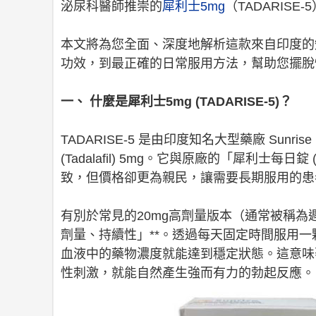
泌尿科醫師推崇的
犀利士5mg
（TADARISE-
本文將為您全面、深度地解析這款來自印度的知名
功效，到最正確的日常服用方法，幫助您擺脫
一、 什麼是犀利士5mg (TADARISE-5)？
TADARISE-5 是由印度知名大型藥廠 Sunr
(Tadalafil) 5mg。它與原廠的「犀利士每
致，但價格卻更為親民，讓需要長期服用的患
有別於常見的20mg高劑量版本（通常被稱為週
劑量、持續性」**。透過每天固定時間服用一
血液中的藥物濃度就能達到穩定狀態。這意味
性刺激，就能自然產生強而有力的勃起反應。