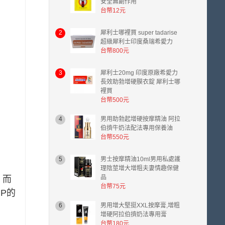
安全無副作用
台幣12元
2
犀利士哪裡買 super tadarise
超級犀利士印度桑瑞希愛力
台幣800元
3
犀利士20mg 印度原廠希愛力
長效助勃增硬膜衣錠 犀利士哪
裡買
台幣500元
4
男用助勃起增硬按摩精油 阿拉
伯擠牛奶法配法專用保養油
台幣550元
5
男士按摩精油10ml男用私處護
理陰莖增大增粗夫妻情趣保健
品
。而
台幣75元
P的
6
男用增大堅挺XXL按摩膏,增粗
增硬阿拉伯擠奶法專用膏
台幣180元