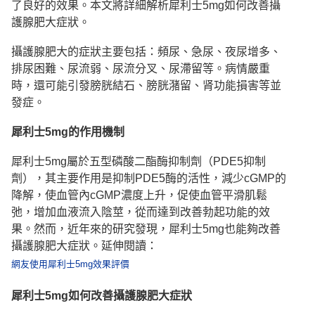
了良好的效果。本文將詳細解析犀利士5mg如何改善攝
護腺肥大症狀。
攝護腺肥大的症狀主要包括：頻尿、急尿、夜尿增多、
排尿困難、尿流弱、尿流分叉、尿滯留等。病情嚴重
時，還可能引發膀胱結石、膀胱潴留、肾功能損害等並
發症。
犀利士5mg的作用機
制
犀利士5mg屬於五型磷酸二酯酶抑制劑（PDE5抑制
劑），其主要作用是抑制PDE5酶的活性，減少cGMP的
降解，使血管內cGMP濃度上升，促使血管平滑肌鬆
弛，增加血液流入陰莖，從而達到改善勃起功能的效
果。然而，近年來的研究發現，犀利士5mg也能夠改善
攝護腺肥大症狀。延伸閱讀：
網友使用犀利士5mg效果評價
犀利士5mg如何改善攝護腺肥大症
狀