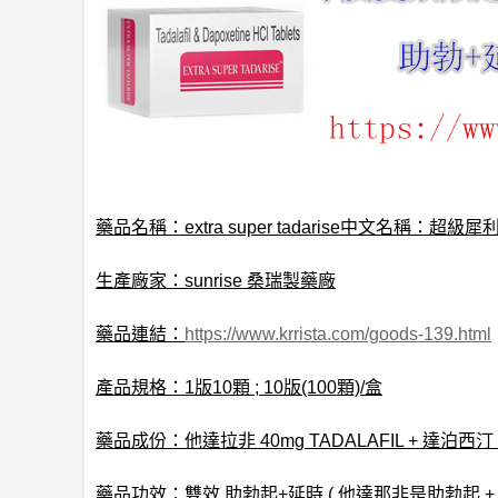
藥品名稱：extra super tadarise
中文名稱：超級犀利
生產廠家：sunrise 桑瑞製藥廠
藥品連結：
https://www.krrista.com/goods-139.html
產品規格：1版10顆 ; 10版(100顆)/盒
藥品成份：他達拉非 40mg TADALAFIL + 達泊西汀 60
藥品功效：雙效,助勃起+延時 ( 他達那非是助勃起 +