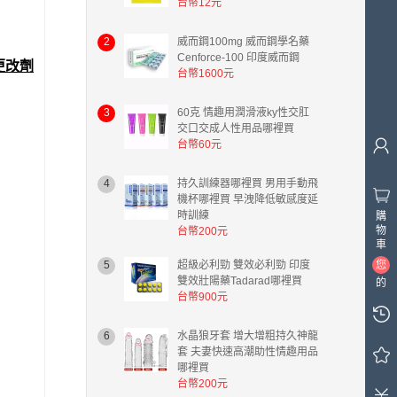
台幣12元
2
威而鋼100mg 威而鋼學名藥
Cenforce-100 印度威而鋼
更改劑
台幣1600元
3
60克 情趣用潤滑液ky性交肛
交口交成人性用品哪裡買
台幣60元
4
持久訓練器哪裡買 男用手動飛
機杯哪裡買 早洩降低敏感度延
時訓練
購
物
台幣200元
車
5
超級必利勁 雙效必利勁 印度
您
雙效壯陽藥Tadarad哪裡買
的
台幣900元
購
物
6
水晶狼牙套 增大增粗持久神龍
車
套 夫妻快速高潮助性情趣用品
中
哪裡買
有
台幣200元
0