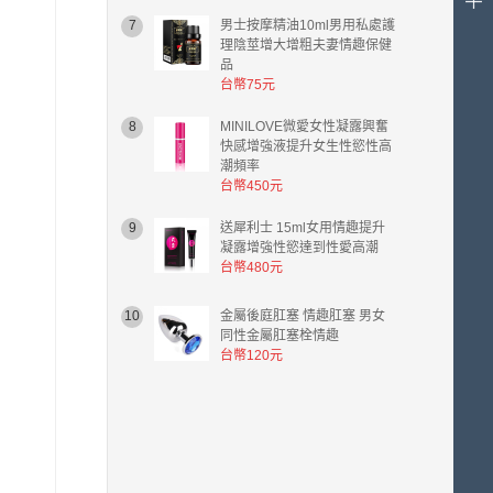
件
7
男士按摩精油10ml男用私處護
商
理陰莖增大增粗夫妻情趣保健
品，
品
總
台幣75元
計
金
8
MINILOVE微愛女性凝露興奮
額
快感增強液提升女生性慾性高
潮頻率
台
台幣450元
幣
0.00
9
送犀利士 15ml女用情趣提升
元。
凝露增強性慾達到性愛高潮
台幣480元
10
金屬後庭肛塞 情趣肛塞 男女
同性金屬肛塞栓情趣
台幣120元