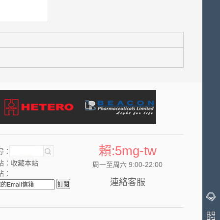
賴:5mg-tw
尋：
站：
收藏本站
周一至周六 9:00-22:00
站：
連絡客服