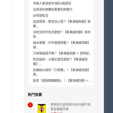
年輕人更容易早洩的4個原因
台灣海外網購包裹實名制實行
必利勁吃法
加班熬夜、累到沒心情？【果凍威而鋼】破
解...
沒吃完的半包怎麼辦？【果凍威而鋼】保存
防...
無水車震、戶外極速突襲？【果凍威而鋼】
情...
只有硬度還不夠？【果凍威而鋼 ＋ 控時延...
吃完燒肉、火鍋大餐怎麼辦？【果凍威而
鋼】...
別讓她以為你「只靠藥」！【果凍威而鋼】
兩...
追求「極致鋼鐵硬度」！【果凍威而鋼 ＋ ...
熱門推薦
1
男用持久延時濕巾60分鐘不洩
安全無副作用