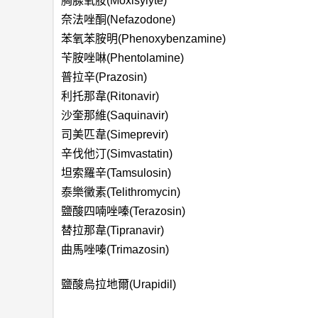
胸腺氧胺(Moxisylyte)
奈法唑酮(Nefazodone)
苯氧苯胺明(Phenoxybenzamine)
苄胺唑啉(Phentolamine)
普拉辛(Prazosin)
利托那韋(Ritonavir)
沙奎那維(Saquinavir)
司美匹韋(Simeprevir)
辛伐他汀(Simvastatin)
坦索羅辛(Tamsulosin)
泰樂黴素(Telithromycin)
鹽酸四喃唑嗪(Terazosin)
替拉那韋(Tipranavir)
曲馬唑嗪(Trimazosin)
鹽酸烏拉地爾(Urapidil)