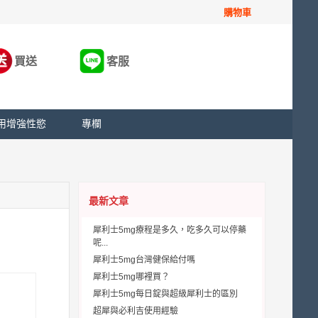
購物車
買送
客服
用增強性慾
專欄
最新文章
犀利士5mg療程是多久，吃多久可以停藥
呢...
犀利士5mg台灣健保給付嗎
犀利士5mg哪裡買？
犀利士5mg每日錠與超級犀利士的區別
超犀與必利吉使用經驗