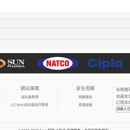
網站事務
安全用藥
谷歌搜
收藏本
易利委教學
用藥需知
訂閱本
EZ WAY易利委操作教學
真實經驗