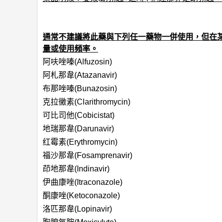
通常不建議將此藥與下列任一藥物一併使用，但在
量或使用頻率。
阿呋唑嗪(Alfuzosin)
阿札那韋(Atazanavir)
布那唑嗪(Bunazosin)
克拉黴素(Clarithromycin)
可比司他(Cobicistat)
地瑞那韋(Darunavir)
红霉素(Erythromycin)
福沙那韋(Fosamprenavir)
茚地那韋(Indinavir)
伊曲康唑(Itraconazole)
酮康唑(Ketoconazole)
洛匹那韋(Lopinavir)