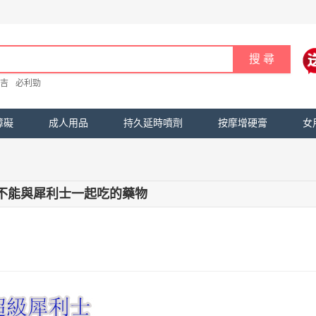
吉
必利勁
障礙
成人用品
持久延時噴劑
按摩增硬膏
女
不能與犀利士一起吃的藥物