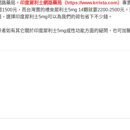
網路藥局。
印度犀利士網路藥局（
https://www.krrista.com
）
專
1500元，而台灣賣的禮來犀利士5mg 14顆就要2200-2500元
用，選擇印度犀利士5mg可以為我們的荷包省下不少錢。
患者如有其它關於印度犀利士5mg或性功能方面的疑問，也可加