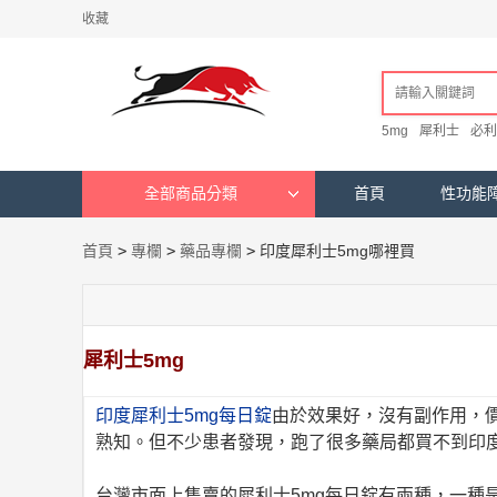
收藏
5mg
犀利士
必利
全部商品分類
首頁
性功能
首頁
>
專欄
>
藥品專欄
>
印度犀利士5mg哪裡買
犀利士5mg
印度犀利士5mg每日錠
由於效果好，沒有副作用，
熟知。但不少患者發現，跑了很多藥局都買不到印度
台灣市面上售賣的犀利士5mg每日錠有兩種，一種是