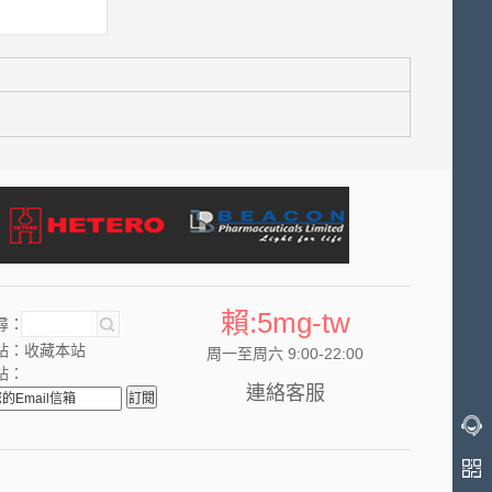
賴:5mg-tw
尋：
站：
收藏本站
周一至周六 9:00-22:00
站：
連絡客服