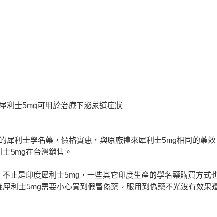
犀利士5mg可用於治療下泌尿道症狀
廠生產的犀利士學名藥，價格實惠，與原廠禮來犀利士5mg相同的藥
士5mg在台灣銷售。
，不止是印度犀利士5mg，一些其它印度生產的學名藥購買方式
犀利士5mg需要小心買到假冒偽藥，服用到偽藥不光沒有效果