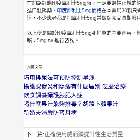
在網路訂購印度犀利士5mg時，一定要選擇正規的
進口壯陽藥，
印度犀利士5mg價格
在本藥局30顆只需
道，不少患者都是把犀利士5mg當做保養品長期服
以上便是關於印度犀利士5mg哪裡買的主要內容，
賴：5mg-tw 進行咨詢。
推薦文章：
巧用排尿法可預防控制早洩
攝護腺發炎和陽痿有什麼區別 怎麼治療
飲食調養攝護腺肥大症
喝什麼果汁能夠排毒？胡蘿卜蘋果汁
新婚夫婦嚴防蜜月病
下一篇:
正確使用威而鋼提升性生活質量