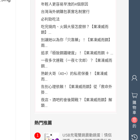
年輕人更容易早洩的4個原因
台灣海外網購包裹實名制實行
必利勁吃法
吃完燒肉、火鍋大餐怎麼辦？【果凍威而
鋼】...
別讓她以為你「只靠藥」！【果凍威而鋼】
兩...
追求「極致鋼鐵硬度」！【果凍威而鋼 ＋ ...
一夜多次連戰（一夜七次郎）？【果凍威而
鋼...
熟齡大哥（40+）的私密保養！【果凍威
而...
告別心理依賴！【果凍威而鋼】從「救命外
掛...
夜店、酒吧約會後開戰？【果凍威而鋼】解
購
鎖...
物
車
您
熱門推薦
的
購
1
USB充電雙跳震動跳蛋｜情侶
物