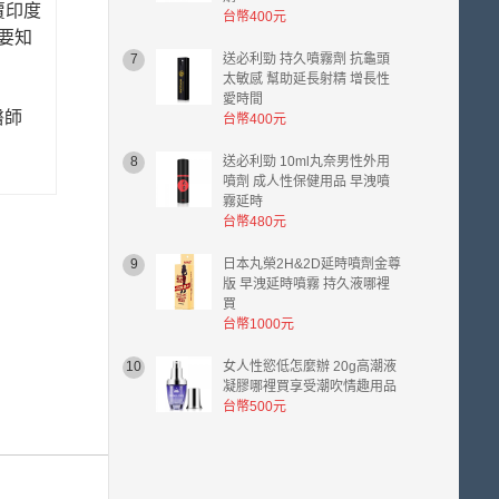
賣印度
台幣400元
。要知
7
送必利勁 持久噴霧劑 抗龜頭
太敏感 幫助延長射精 增長性
愛時間
醫師
台幣400元
8
送必利勁 10ml丸奈男性外用
噴劑 成人性保健用品 早洩噴
霧延時
台幣480元
9
日本丸榮2H&2D延時噴劑金尊
版 早洩延時噴霧 持久液哪裡
買
台幣1000元
10
女人性慾低怎麼辦 20g高潮液
凝膠哪裡買享受潮吹情趣用品
台幣500元