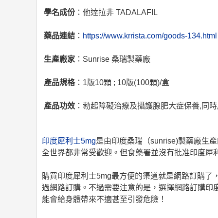
學名成份
：他達拉非 TADALAFIL
藥品連結
：
https://www.krrista.com/goods-134.html
生產廠家
：Sunrise 桑瑞製藥廠
產品規格
：1版10顆 ; 10版(100顆)/盒
產品功效
：勃起障礙治療及攝護腺肥大症保養,同時
印度犀利士5mg
是由印度桑瑞（sunrise)製藥
全世界都非常受歡迎。但食藥署並沒有批准印度犀利
購買印度犀利士5mg最方便的渠道就是網路訂購了
過網路訂購。不過需要注意的是，選擇網路訂購印度
能會給身體帶來不適甚至引發危險！