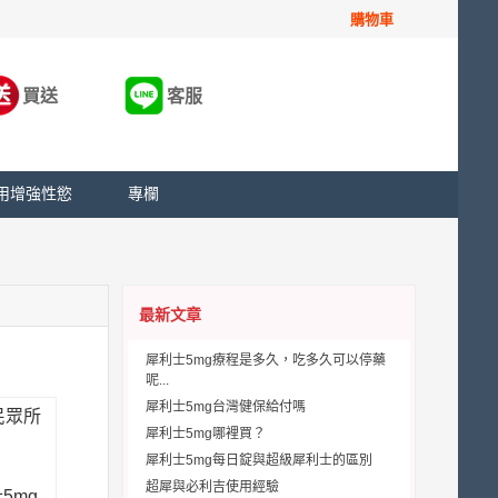
購物車
買送
客服
用增強性慾
專欄
最新文章
犀利士5mg療程是多久，吃多久可以停藥
呢...
犀利士5mg台灣健保給付嗎
民眾所
犀利士5mg哪裡買？
犀利士5mg每日錠與超級犀利士的區別
超犀與必利吉使用經驗
5mg