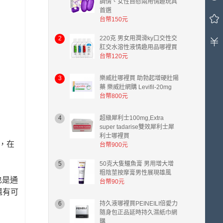
調情、女性自慰兩用情趣玩具
車
首選
中
台幣150元
有
0
2
220克 男女用潤滑ky口交性交
肛交水溶性液情趣用品哪裡買
件
台幣120元
商
品，
總
3
樂威壯哪裡買 助勃起增硬壯陽
藥 樂威壯網購 Levifil-20mg
計
台幣800元
金
額
台
4
超級犀利士100mg,Extra
super tadarise雙效犀利士犀
幣
利士哪裡買
0.00
效，在
台幣900元
元。
5
50克大隻鱷魚膏 男用增大增
粗陰莖按摩膏男性展現雄風
也是通
台幣90元
還有可
6
持久液哪裡買PEINEILI倍愛力
隨身包正品延時持久濕紙巾網
購