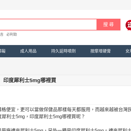
吉
必利勁
障礙
成人用品
持久延時噴劑
按摩增硬膏
女
印度犀利士5mg哪裡買
價格便宜，更可以當做保健品那樣每天都服用，而越來越被台灣
犀利士5mg，印度犀利士5mg哪裡買呢？
原廠禮來犀利士5mg，另外一種是印度犀利士5mg。禮來犀利士