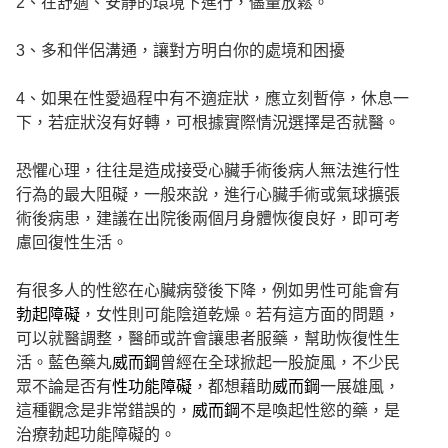
2、在舒適、安靜的環境下進行，儘量放鬆。
3、多和伴侶溝通，讓對方明白你的處境和困擾
4、如果在性愛過程中有不適症狀，應立刻暫停，休息一
下，若症狀沒有好轉，可根據實際情況選擇是否就醫。
恐懼心理，往往是造成接受心臟手術後病人無法進行性
行為的最大阻礙，一般來說，進行心臟手術或氣球擴張
術後病患，建議在出院後兩個月身體恢復良好，即可考
慮回復性生活。
有很多人的性慾在心臟病發後下降，例如男性可能會有
勃起障礙
，女性則可能陰道乾燥。若有這方面的問題，
可以就醫調整，醫師或許會讓患者服藥，幫助恢復性生
活。藍色藥丸
威而鋼
曾經在全球掀起一股旋風，不少民
眾不論是否有
性功能障礙
，都想藉助
威而鋼
一展雄風，
這種觀念是非常錯誤的，
威而鋼
不是喚起性慾的藥，是
治療勃起功能障礙的。