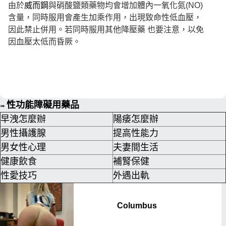
由於
威而鋼
與硝酸鹽類藥物均會增加體內一氧化氮(NO)
含量，同時服用會產生加乘作用，出現致命性低血壓，
因此禁止併用。若同時服用其他降壓藥 也要注意，以免
因血壓太低而昏厥。
性功能障礙用藥品
➠
早洩怎麼辦
陽痿怎麼辦
男性攝護腺
提高性能力
男女性心理
夫妻間生活
健康飲食
補腎保健
性愛技巧
外遇出軌