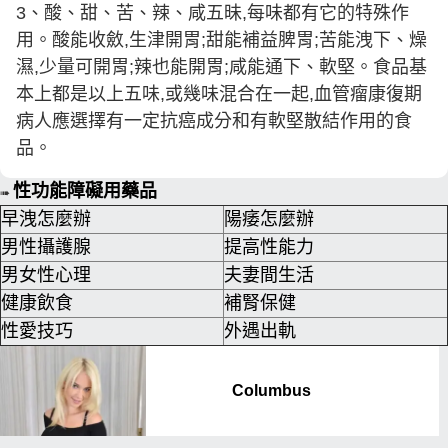
3、酸、甜、苦、辣、咸五昧,每味都有它的特殊作
用。酸能收斂,生津開胃;甜能補益脾胃;苦能洩下、燥
濕,少量可開胃;辣也能開胃;咸能通下、軟堅。食品基
本上都是以上五味,或幾味混合在一起,血管瘤康復期
病人應選擇有一定抗癌成分和有軟堅散結作用的食
品。
性功能障礙用藥品
➠
早洩怎麼辦
陽痿怎麼辦
男性攝護腺
提高性能力
男女性心理
夫妻間生活
健康飲食
補腎保健
性愛技巧
外遇出軌