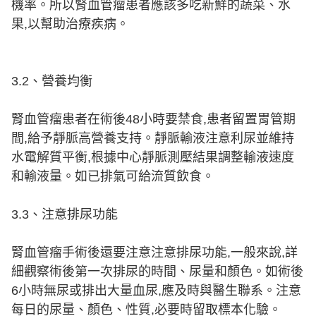
機率。所以腎血管瘤患者應該多吃新鮮的蔬菜、水
果,以幫助治療疾病。
3.2、營養均衡
腎血管瘤患者在術後48小時要禁食,患者留置胃管期
間,給予靜脈高營養支持。靜脈輸液注意利尿並維持
水電解質平衡,根據中心靜脈測壓結果調整輸液速度
和輸液量。如已排氣可給流質飲食。
3.3、注意排尿功能
腎血管瘤手術後還要注意注意排尿功能,一般來說,詳
細觀察術後第一次排尿的時間、尿量和顏色。如術後
6小時無尿或排出大量血尿,應及時與醫生聯系。注意
每日的尿量、顏色、性質,必要時留取標本化驗。