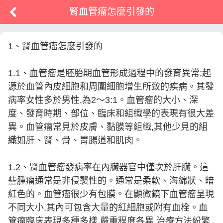
腎血管瘤怎麼引發的
1、腎血管瘤怎麼引發的
1.1、血管瘤是胚胎期血管形成過程中的發育異常;起
源於血管內皮細胞和周圍細胞增生所致的疾病。其發
病率女性多於男性,為2～3:1。血管瘤的大小、深
度、發育時期、部位、臨床和組織學的表現有很大差
異。血管瘤常見於皮膚、黏膜等組織,其他少見的組
織如肝、腎、骨、胃腸道和肌肉。
1.2、腎血管瘤發病率在內臟器官中僅次於肝臟。這
些腫瘤通常是非侵襲性的。通常是柔軟、海綿狀、暗
紅色的。血管瘤很少有包膜。在顯微鏡下血管瘤呈現
不同大小,其內可包含大量的紅細胞或附有血栓。血
管瘤臨床表現多種多樣,嚴重程度各異,治療方法紛繁