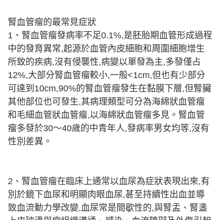
腎血管瘤的最常見症狀
1、腎血管瘤發病率不足0.1%,是胚胎期血管形成過程
中的發育異常,起源於血管內皮細胞和周圍細胞增生
所致的疾病,沒有侵襲性,病變以單發為主,多發僅占
12%,大部分腎血管瘤較小,一般<1cm,但也有少部分
可達到10cm,90%的腎血管瘤發生在黏膜下層,但腎臟
其他部位也可發生,其病理類型可分為海綿狀血管瘤
和毛細血管狀血管瘤,以海綿狀血管瘤多見。腎血管
瘤多發於30～40歲的中青年人,發病率男女均等,沒有
性別差異。
2、腎血管瘤在臨床上通常以血尿為症狀表現出來,有
別於鏡下血尿和明顯肉眼血尿,甚至持續性出血並導
致血流動力學改變,血尿常是間歇性的,與腎盂、腎盞