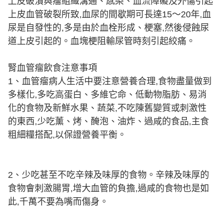
上皮破潰與瘤組織溝通、感染、血流障礙及外傷引起
上皮血管破裂所致,血尿的間歇期可長達15～20年,血
尿是自發性的,多是由於血栓形成、梗塞,然後侵蝕尿
道上皮引起的。血塊梗阻輸尿管時刻引起絞痛。
腎血管瘤飲食注意事項
1、血管瘤病人生活中要注意營養合理,食物盡量做到
多樣化,多吃高蛋白、多維它命、低動物脂肪、易消
化的食物及新鮮水果、蔬菜,不吃陳舊變質或刺激性
的東西,少吃薰、烤、醃泡、油炸、過咸的食品,主食
粗細糧搭配,以保證營養平衡。
2、少吃甚至不吃辛辣及味厚的食物。辛辣及味厚的
食物會刺激腸胃,增大血管的負擔,過咸的食物也是如
此,千萬不要為嘴而傷身。