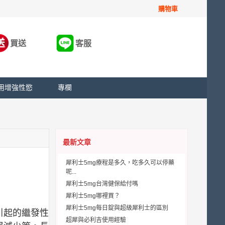
購物車
買送
客服
用增強性慾
專欄
最新文章
犀利士5mg療程是多久，吃多久可以停藥
呢...
犀利士5mg台灣健保給付嗎
犀利士5mg哪裡買？
犀利士5mg每日錠與超級犀利士的區別
引起的繼發性
超犀與必利吉使用經驗