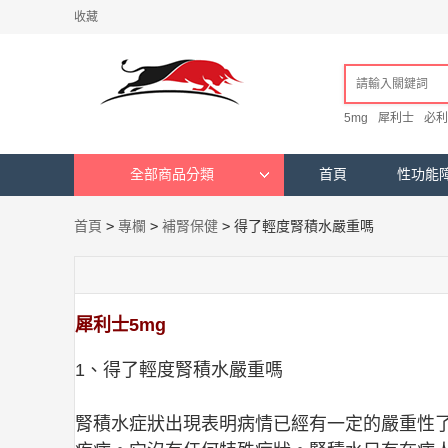
收藏
5mg
犀利士
必利
全部商品分類
首頁
性功能
首頁
>
專欄
>
補腎保健
>
得了輕度腎積水嚴重嗎
犀利士5mg
1、得了輕度腎積水嚴重嗎
腎積水症狀出現表明病情已經有一定的嚴重性