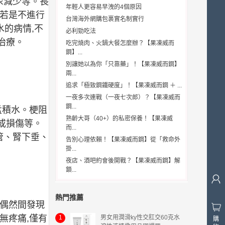
尿減少等。長
年輕人更容易早洩的4個原因
。若是不進行
台灣海外網購包裹實名制實行
水的病情,不
必利勁吃法
治療。
吃完燒肉、火鍋大餐怎麼辦？【果凍威而
鋼】...
別讓她以為你「只靠藥」！【果凍威而鋼】
兩...
追求「極致鋼鐵硬度」！【果凍威而鋼 ＋ ...
一夜多次連戰（一夜七次郎）？【果凍威而
鋼...
盂積水。梗阻
熟齡大哥（40+）的私密保養！【果凍威
或損傷等。
而...
管、腎下垂、
告別心理依賴！【果凍威而鋼】從「救命外
掛...
夜店、酒吧約會後開戰？【果凍威而鋼】解
鎖...
熱門推薦
在偶然間發現
無疼痛,僅有
1
男女用潤滑ky性交肛交60克水
購