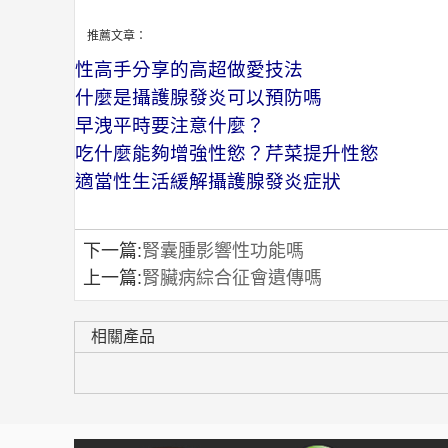
推薦文章：
性高手分享的高超做愛技法
什麼是攝護腺發炎可以預防嗎
早洩平時要注意什麼？
吃什麼能夠增強性慾？芹菜提升性慾
適當性生活緩解攝護腺發炎症狀
下一篇:
腎囊腫影響性功能嗎
上一篇:
腎臟病綜合征會遺傳嗎
相關產品