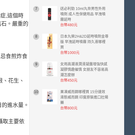
7
送必利勁 10ml丸奈男性外用
噴劑 成人性保健用品 早洩噴
症,這個時
霧延時
結石。嚴重的
台幣480元
8
日本丸榮2H&2D延時噴劑金尊
版 早洩延時噴霧 持久液哪裡
買
台幣1000元
,忌食煎炸食
9
女用高潮液潤滑凝露增強快感
凝膠情趣催情 女朋友不容易高
潮怎麼辦
根、花生、
台幣450元
10
果凍威而鋼哪裡買 15分速效
液態威而鋼 印度原裝進口壯陽
藥
日的進水量。
台幣800元
攝取主要依