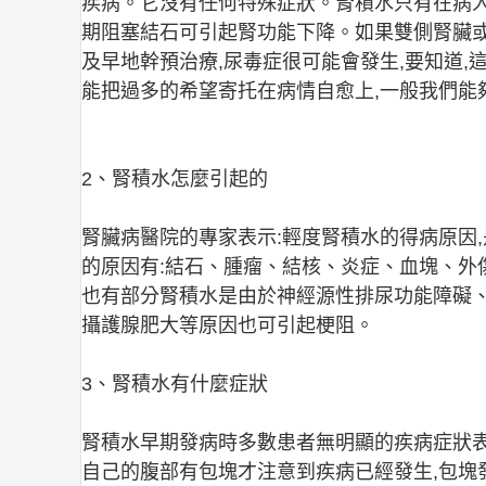
疾病。它沒有任何特殊症狀。腎積水只有在病
期阻塞結石可引起腎功能下降。如果雙側腎臟或
及早地幹預治療,尿毒症很可能會發生,要知道,
能把過多的希望寄托在病情自愈上,一般我們能
2、腎積水怎麼引起的
腎臟病醫院的專家表示:輕度腎積水的得病原因
的原因有:結石、腫瘤、結核、炎症、血塊、外
也有部分腎積水是由於神經源性排尿功能障礙
攝護腺肥大等原因也可引起梗阻。
3、腎積水有什麼症狀
腎積水早期發病時多數患者無明顯的疾病症狀表
自己的腹部有包塊才注意到疾病已經發生,包塊