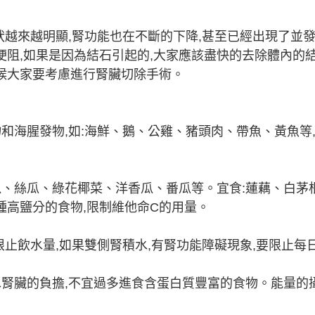
狀越來越明顯,腎功能也在不斷的下降,甚至已經出現了並發
梗阻,如果是因為結石引起的,大家應該盡快的去除體內的
候大家要考慮進行腎臟切除手術。
和海腥發物,如:海鮮、鵝、公雞、豬頭肉、帶魚、黃魚等
瓜、絲瓜、綠花椰菜、洋香瓜、番瓜等。宜食:蓮藕、白茅
種高鹽分的食物,限制維他命C的用量。
限止飲水量,如果雙側腎積水,有腎功能障礙現象,要限止每
水腎臟的負擔,不宜過多進食含蛋白質豐富的食物。能量的