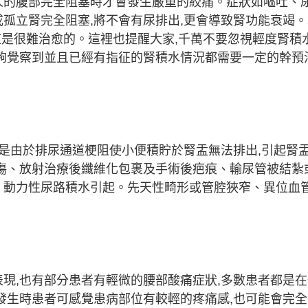
人的腹部完全阻塞時才會發生嚴重的絞痛。症狀如嘔吐、
孤立腎完全阻塞,將不會有尿排出,更會導致腎功能衰竭
這是很難治愈的。這裡也提醒大家,千萬不要忽視輕度腎積
夠覺察到並且已經有指征的腎積水情況都需要一定的幹預
,是由於排尿通道梗阻使小便積貯於腎盂無法排出,引起腎
傷、放射治療後纖維化包裹及手術後疤痕、輸尿管被結紮
、動力性尿路積水引起。先天性畸形或管腔狹窄、異位血
現,也有部分患者有輕微的腰部酸痛症狀,多數患者都是
發生時患者可感覺患病部位有較輕的疼痛感,也可能會完全