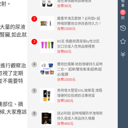
溶性液情趣用品哪裡買
物
放射。
車
台幣36元
您
的
2
嚴重早洩怎麼辦？必利勁+延
時噴劑雙效合併改善持久力！
購
有大量的尿液
台幣1500元
物
腎臟,如此就
車
中
3
60克 情趣用潤滑液ky性交肛
交口交成人性用品哪裡買
有
台幣60元
0
件
商
4
雙效壯陽藥 助勃增硬持久延時
續進行觀察治
二合一 超犀/雙效果凍/超樂/超
品，
忽視了定期
必/藍鑽
總
台幣1500元
並不需要特
計
金
5
男用增大堅挺XXL按摩膏,增粗
額
增硬阿拉伯擠奶法專用膏
台
台幣180元
連部位、摘
幣
0.00
候,大家應該
6
送必利勁 延時噴霧防早洩噴劑
元。
持久液成人用品持久噴霧
台幣460元