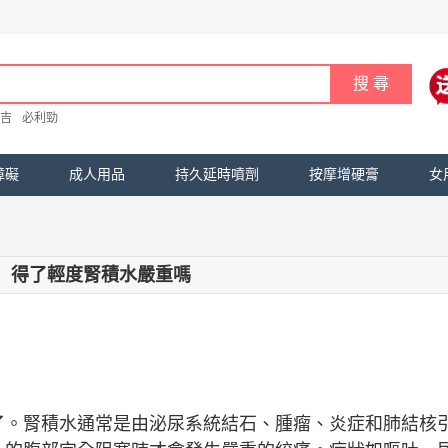
吉
必利勁
障礙
成人用品
持久延時噴劑
按摩增硬膏
女
得了輕度腎積水嚴重嗎
了。腎積水通常是由泌尿系統結石、腫瘤、炎症和肺結核