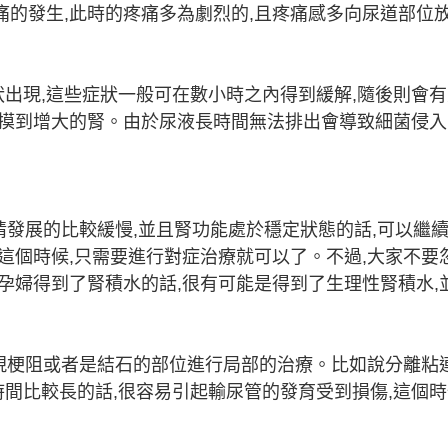
痛的發生,此時的疼痛多為劇烈的,且疼痛感多向尿道部位
出現,這些症狀一般可在數小時之內得到緩解,隨後則會
觸摸到增大的腎。由於尿液長時間無法排出會導致細菌侵入
情發展的比較緩慢,並且腎功能處於穩定狀態的話,可以繼
。這個時候,只需要進行對症治療就可以了。不過,大家不要
是孕婦得到了腎積水的話,很有可能是得到了生理性腎積水,
出現梗阻或者是結石的部位進行局部的治療。比如說分離粘
間比較長的話,很容易引起輸尿管的發育受到損傷,這個時