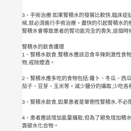
3、手術治療:如果腎積水的發展比較快,臨床症
候,就必須進行手術治療。盡快的引起腎積水的
腎積水會導致患者的腎功能完全的喪失,這個時
腎積水的飲食護理
1、腎積水飲食,腎積水應該忌食辛辣刺激性食物
物,戒除煙酒。
2、腎積水應多吃的食物包括:蘿卜、冬瓜、西
茄子、豆芽、玉米等。減少鹽分的攝取,少吃各
3、腎積水飲食,如果患者是單側性腎積水,不必
4、患者應該增加能量攝取,但為了避免增加積
靠碳水化合物。