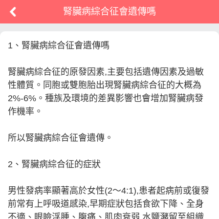
腎臟病綜合征會遺傳嗎
1、腎臟病綜合征會遺傳嗎
腎臟病綜合征的原發因素,主要包括遺傳因素及過敏
性體質。同胞或雙胞胎出現腎臟病綜合征的大概為
2%-6%。種族及環境的差異影響也會增加腎臟病發
作機率。
所以腎臟病綜合征會遺傳。
2、腎臟病綜合征的症狀
男性發病率顯著高於女性(2～4:1),患者起病前或復發
前常有上呼吸道感染,早期症狀包括食欲下降、全身
不適、眼瞼浮腫、腹痛、肌肉衰弱,水鹽瀦留至組織