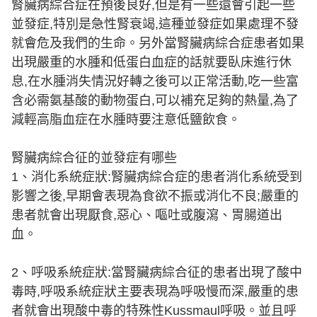
腎臟病綜合症在預後良好,但是有一些還會引起一些
並發症,特別是急性腎衰竭,這種並發症如果處理不發
就會危及我們的生命。另外當腎臟病綜合症患者如果
出現嚴重的水腫和低蛋白血症的話就要臥床進行休
息,在水腫消失情況好轉之後可以正常活動,吃一些富
含必需氨基酸的動物蛋白,可以補充足夠的熱量,為了
減輕高脂血症在水腫時要注意低鹽飲食。
腎臟病綜合征的並發症有哪些
1、消化系統症狀:腎臟病綜合症的患者消化系統受到
影響之後,早期會表現為食欲不振或消化不良;嚴重的
患者就會出現厭食,惡心、嘔吐或腹瀉、胃腸道出
血。
2、呼吸系統症狀:當腎臟病綜合征的患者出現了酸中
毒時,呼吸系統症狀主要表現為呼吸慢而深,嚴重的患
者就會出現酸中毒的特殊性Kussmaul呼吸。並且呼