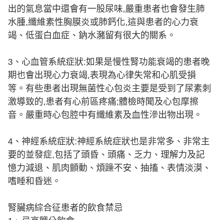
出的氣息當中還會有一股尿味,嚴重患者也會發生肺
水腫,纖維素性胸膜炎或肺鈣化,這與患者的心力衰
竭、低蛋白血症、鈉水瀦留有很大的關系。
3、心血管系統症狀:如果是慢性腎功能衰竭的患者晚
期也會出現心力衰竭,表現為心律失常和心肌受損
等。有些患者出現無菌性心包炎主要是受到了尿素刺
激導致的,患者有心前區疼痛;體檢時聞及心包摩擦
音。嚴重時心包腔中有纖維素及血性滲出物出現。
4、神經系統症狀:神經系統症狀也是非常多、非常主
要的並發症,包括了頭昏、頭痛、乏力、理解力及記
憶力減退、肌肉顫動、煩躁不安、抽搐、表情淡漠、
嗜睡和昏迷。
腎臟病綜合征患者的飲食禁忌