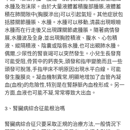
水腫及泡沫尿。由於大量液體蓄積腹部腫脹,液體蓄
積在肺間隙中(胸膜滲出)可以引起氣短。其他症狀包
括膝關節腫脹、水腫。水腫可以移動,清晨出現眼瞼
水腫而在行走後又出現踝關節處腫脹。隨著病情發
展,水腫波及全身,並出現胸腔積液、腹水、心包積
液、縱隔積液、陰囊或陰唇水腫,也可出覡肺水腫。
偶爾,少尿性的腎衰竭可以突然發生。小兒生長發育
可能受阻,骨質中的鈣喪失,頭發和指甲變脆而且一些
頭發可脫落,手指甲床不明原因出現水平白線。可能
發生腹膜炎。凝血機制異常,明顯地增加了血管內凝
血(血栓)的危險性,特別是在腎靜脈內血栓形成。另一
方面,血液也可能不凝,常常導致大出血。
3、腎臟病綜合征能根治嗎
腎臟病綜合征只要采取正規的治療方法,一般情況下