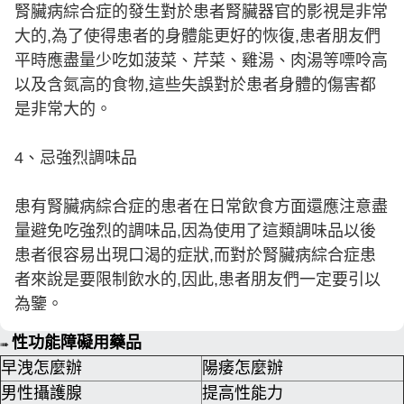
腎臟病綜合症的發生對於患者腎臟器官的影視是非常
大的,為了使得患者的身體能更好的恢復,患者朋友們
平時應盡量少吃如菠菜、芹菜、雞湯、肉湯等嘌呤高
以及含氮高的食物,這些失誤對於患者身體的傷害都
是非常大的。
4、忌強烈調味品
患有腎臟病綜合症的患者在日常飲食方面還應注意盡
量避免吃強烈的調味品,因為使用了這類調味品以後
患者很容易出現口渴的症狀,而對於腎臟病綜合症患
者來說是要限制飲水的,因此,患者朋友們一定要引以
為鑒。
性功能障礙用藥品
➠
早洩怎麼辦
陽痿怎麼辦
男性攝護腺
提高性能力