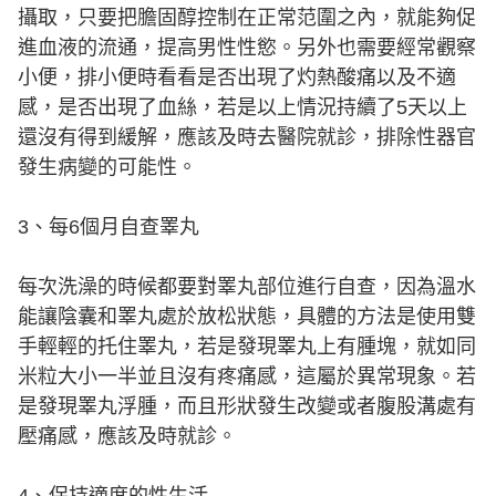
攝取，只要把膽固醇控制在正常范圍之內，就能夠促
進血液的流通，提高男性性慾。另外也需要經常觀察
小便，排小便時看看是否出現了灼熱酸痛以及不適
感，是否出現了血絲，若是以上情況持續了5天以上
還沒有得到緩解，應該及時去醫院就診，排除性器官
發生病變的可能性。
3、每6個月自查睪丸
每次洗澡的時候都要對睪丸部位進行自查，因為溫水
能讓陰囊和睪丸處於放松狀態，具體的方法是使用雙
手輕輕的托住睪丸，若是發現睪丸上有腫塊，就如同
米粒大小一半並且沒有疼痛感，這屬於異常現象。若
是發現睪丸浮腫，而且形狀發生改變或者腹股溝處有
壓痛感，應該及時就診。
4、保持適度的性生活