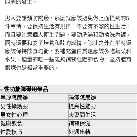
問題的發生。
男人要想預防陽痿，那麼就應該避免做上面提到的5
件事情，要保持生活有規律，不要有不潔的性生活，
而且要注意個人衛生問題，要勤洗澡和勤換洗內褲，
同時還要和妻子培養和睦的感情。除此之外在平時還
應該保持飲食均衡，要補充蛋白質還應該多吃蔬菜和
水果，適量的吃一些能夠補腎壯陽的食物，堅持體育
鍛煉也是相當重要的。
性功能障礙用藥品
➠
早洩怎麼辦
陽痿怎麼辦
男性攝護腺
提高性能力
男女性心理
夫妻間生活
健康飲食
補腎保健
性愛技巧
外遇出軌