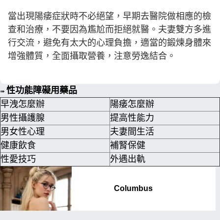
當出現陽痿症狀時不必絕望，早期去醫院做相應的檢
查和治療，不要因為尷尬而拒絕就醫。夫妻雙方多進
行交流，避免有太大的心理負擔，適當的鍛煉身體來
增強體質，全面攝取營養，注意勞逸結合。
性功能障礙用藥品
➠
早洩怎麼辦
陽痿怎麼辦
男性攝護腺
提高性能力
男女性心理
夫妻間生活
健康飲食
補腎保健
性愛技巧
外遇出軌