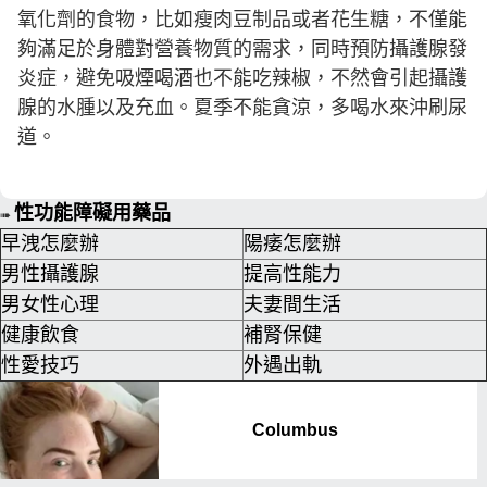
氧化劑的食物，比如瘦肉豆制品或者花生糖，不僅能
夠滿足於身體對營養物質的需求，同時預防攝護腺發
炎症，避免吸煙喝酒也不能吃辣椒，不然會引起攝護
腺的水腫以及充血。夏季不能貪涼，多喝水來沖刷尿
道。
性功能障礙用藥品
➠
早洩怎麼辦
陽痿怎麼辦
男性攝護腺
提高性能力
男女性心理
夫妻間生活
健康飲食
補腎保健
性愛技巧
外遇出軌