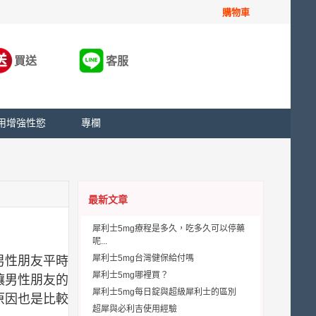
購物車
買送
客服
用增強性慾
專欄
最新文章
犀利士5mg療程是多久，吃多久可以停藥
呢...
犀利士5mg台灣健保給付嗎
男性朋友平時
犀利士5mg哪裡買？
讓男性朋友的
犀利士5mg每日錠與超級犀利士的區別
原因也是比較
超犀與必利吉使用經驗