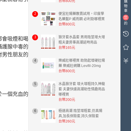
台幣800元
購
物
車
2
便宜壯陽藥散賣試用，印度學
您
名藥藍P 威而鋼 必利勁哪裡買
的
台幣800元
購
物
3
狼牙套水晶套 男用陰莖增大增
都會吸煙和喝
車
粗夫妻房事高潮延時用品
攝護腺中毒的
中
台幣165元
有
對男性朋友的
0
4
樂威壯哪裡買 助勃起增硬壯陽
件
藥 樂威壯網購 Levifil-20mg
商
台幣800元
品，
總
5
水晶狼牙套 增大增粗持久神龍
計
套 夫妻快速高潮助性情趣用品
於一個充血的
金
哪裡買
額
台幣200元
台
6
極速高潮 陰莖增粗套,仿真陽
幣
具,加長保險套,持久保險套
0.00
台幣260元
元。