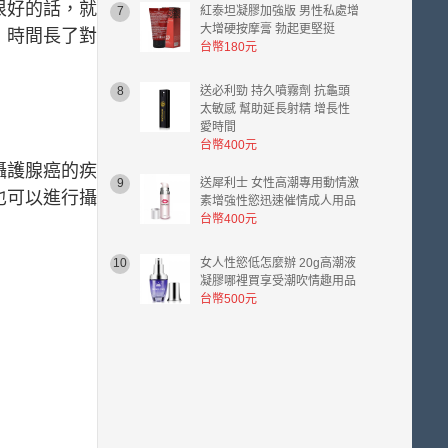
很好的話，就
7
紅泰坦凝膠加強版 男性私處增
大增硬按摩膏 勃起更堅挺
，時間長了對
台幣180元
8
送必利勁 持久噴霧劑 抗龜頭
太敏感 幫助延長射精 增長性
愛時間
台幣400元
攝護腺癌的疾
9
送犀利士 女性高潮專用動情激
也可以進行攝
素增強性慾迅速催情成人用品
台幣400元
10
女人性慾低怎麼辦 20g高潮液
凝膠哪裡買享受潮吹情趣用品
台幣500元