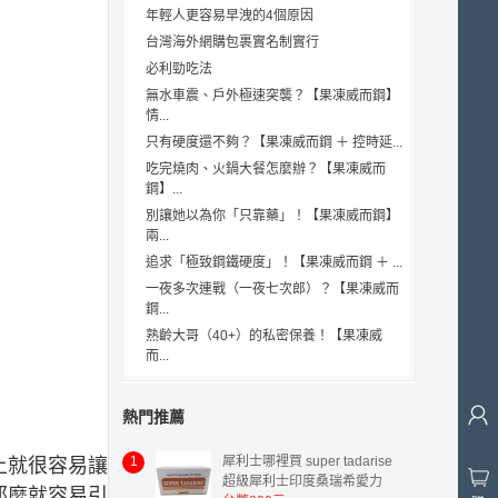
年輕人更容易早洩的4個原因
台灣海外網購包裹實名制實行
必利勁吃法
無水車震、戶外極速突襲？【果凍威而鋼】
情...
只有硬度還不夠？【果凍威而鋼 ＋ 控時延...
吃完燒肉、火鍋大餐怎麼辦？【果凍威而
鋼】...
別讓她以為你「只靠藥」！【果凍威而鋼】
兩...
追求「極致鋼鐵硬度」！【果凍威而鋼 ＋ ...
一夜多次連戰（一夜七次郎）？【果凍威而
鋼...
熟齡大哥（40+）的私密保養！【果凍威
而...
熱門推薦
1
犀利士哪裡買 super tadarise
上就很容易讓
超級犀利士印度桑瑞希愛力
那麼就容易引