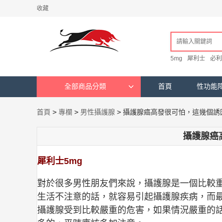
收藏
5mg
犀利士
必利
全部商品分類
首頁
性功能
首頁
>
專欄
>
男性攝護腺
>
攝護腺癌高發很可怕，這幾個誘
攝護腺癌
犀利士5mg
對於很多男性朋友們來說，攝護腺是一個比較
生活不注意的話，就容易引起攝護腺疾病，而
攝護腺受到比較嚴重的危害，如果情況嚴重的