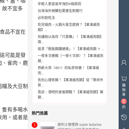
椒、薑、咖
年輕人更容易早洩的4個原因
，故不宜多
台灣海外網購包裹實名制實行
必利勁吃法
吃完燒肉、火鍋大餐怎麼辦？【果凍威而
鋼】...
食品不宜在
別讓她以為你「只靠藥」！【果凍威而鋼】
兩...
追求「極致鋼鐵硬度」！【果凍威而鋼 ＋ ...
這可能是發
一夜多次連戰（一夜七次郎）？【果凍威而
鋼...
肉、雀肉、鹿
熟齡大哥（40+）的私密保養！【果凍威
而...
告別心理依賴！【果凍威而鋼】從「救命外
掛...
購
粗糧及大豆制
物
夜店、酒吧約會後開戰？【果凍威而鋼】解
車
鎖...
您
的
，隻有多喝水
購
熱門推薦
飲用，或者是
物
車
1
犀利士哪裡買 super tadarise