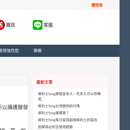
購物車
買送
客服
用增強性慾
專欄
最新文章
犀利士5mg療程是多久，吃多久可以停藥
呢...
犀利士5mg台灣健保給付嗎
所以攝護腺發
犀利士5mg哪裡買？
犀利士5mg每日錠與超級犀利士的區別
超犀與必利吉使用經驗