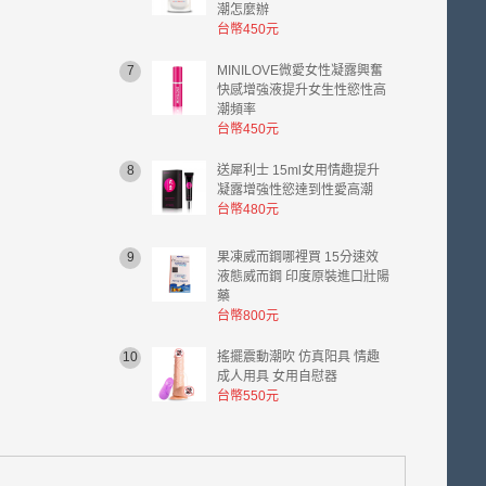
潮怎麼辦
台幣450元
7
MINILOVE微愛女性凝露興奮
快感增強液提升女生性慾性高
潮頻率
台幣450元
8
送犀利士 15ml女用情趣提升
凝露增強性慾達到性愛高潮
台幣480元
9
果凍威而鋼哪裡買 15分速效
液態威而鋼 印度原裝進口壯陽
藥
台幣800元
10
搖擺震動潮吹 仿真阳具 情趣
成人用具 女用自慰器
台幣550元