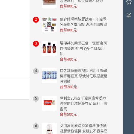
超級犀利士印度桑瑞希愛力
中
台幣800元
有
0
件
2
便宜壯陽藥散賣試用，印度學
名藥藍P 威而鋼 必利勁哪裡買
商
台幣800元
品，
總
計
3
增硬持久助勃三合一保養油 阿
拉伯擠奶法JELQ配合訓練用
金
油
額
台幣400元
台
幣
4
持久訓練器哪裡買 男用手動飛
0.00
機杯哪裡買 早洩降低敏感度延
元。
時訓練
台幣200元
5
犀利士20mg 印度原廠希愛力
長效助勃增硬膜衣錠 犀利士哪
裡買
台幣500元
6
女用高潮液潤滑凝露增強快感
凝膠情趣催情 女朋友不容易高